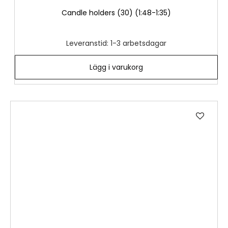
Candle holders​ (30) (1:48-1:35)
Leveranstid: 1-3 arbetsdagar
Lägg i varukorg
Lägg
till
i
önske