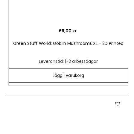
69,00 kr
Green Stuff World: Goblin Mushrooms XL - 3D Printed
Leveranstid: 1-3 arbetsdagar
Lägg i varukorg
Lägg
till
i
önske