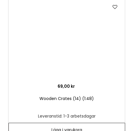
Lägg
till
i
önske
69,00 kr
Wooden Crates (14) (1:48)
Leveranstid: 1-3 arbetsdagar
Lägg i varukorg