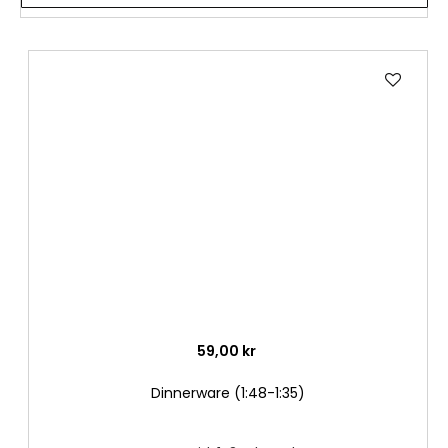
Lägg
till
i
önske
59,00 kr
Dinnerware (1:48-1:35)