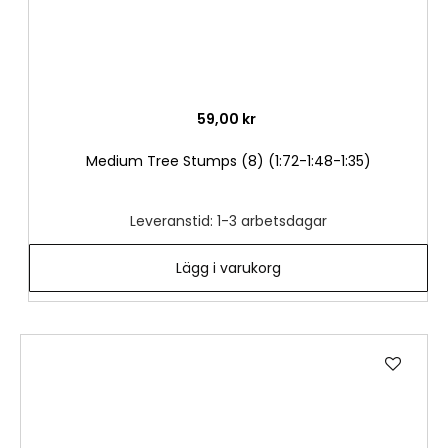
59,00 kr
Medium Tree Stumps (8) (1:72-1:48-1:35)
Leveranstid: 1-3 arbetsdagar
Lägg i varukorg
Lägg
till
i
önske