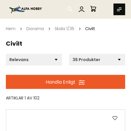
SEARCH
MIN VARUKORG
Hem
Diorama
Skala 1/35
Civilt
Civilt
Handla Enligt
ARTIKLAR
1
AV
102
Lägg
till
i