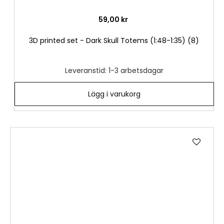
59,00 kr
3D printed set - Dark Skull Totems (1:48-1:35) (8)
Leveranstid: 1-3 arbetsdagar
Lägg i varukorg
Lägg
till
i
önske