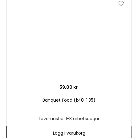
Lägg
till
i
önske
59,00 kr
Banquet Food (1:48-1:35)
Leveranstid: 1-3 arbetsdagar
Lägg i varukorg