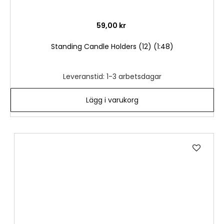
59,00 kr
Standing Candle Holders (12) (1:48)
Leveranstid: 1-3 arbetsdagar
Lägg i varukorg
Lägg
till
i
önske