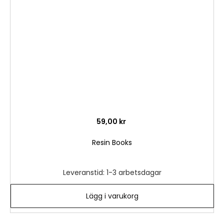
i
önske
59,00 kr
Resin Books
Leveranstid: 1-3 arbetsdagar
Lägg i varukorg