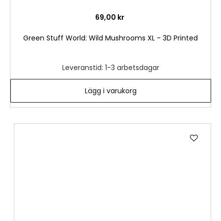
69,00 kr
Green Stuff World: Wild Mushrooms XL - 3D Printed
Leveranstid: 1-3 arbetsdagar
Lägg i varukorg
Lägg
till
i
önske