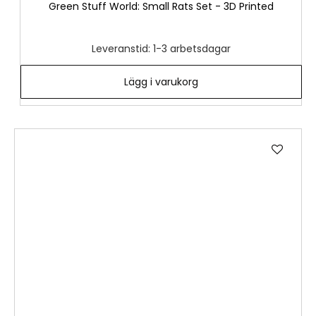
Green Stuff World: Small Rats Set - 3D Printed
Leveranstid: 1-3 arbetsdagar
Lägg i varukorg
Lägg
till
i
önske