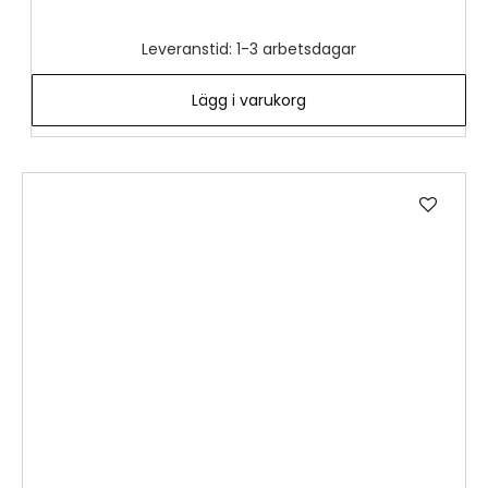
Leveranstid: 1-3 arbetsdagar
Lägg i varukorg
Lägg
till
i
önske