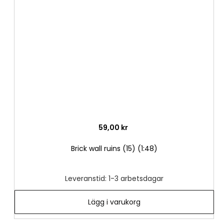
i
önske
59,00 kr
Brick wall ruins (15) (1:48)
Leveranstid: 1-3 arbetsdagar
Lägg i varukorg