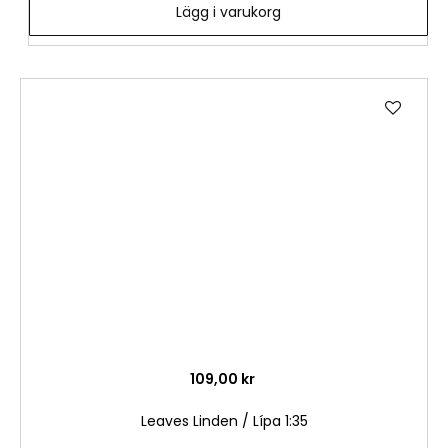
Lägg i varukorg
Lägg
till
i
önske
109,00 kr
Leaves Linden / Lípa 1:35