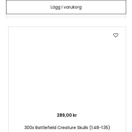
Lägg i varukorg
Lägg
till
i
önske
289,00 kr
300x Battlefield Creature Skulls (1:48-1:35)