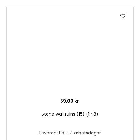
Lägg
till
i
önske
59,00 kr
Stone wall ruins (15) (1:48)
Leveranstid: 1-3 arbetsdagar