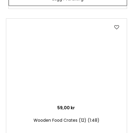
Lägg
till
i
önske
59,00 kr
Wooden Food Crates (12) (1:48)