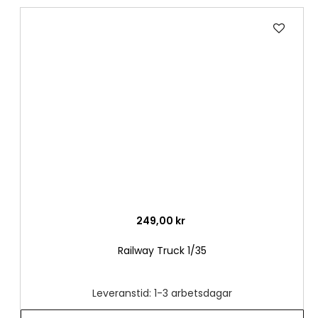
Lägg
till
i
önske
249,00 kr
Railway Truck 1/35
Leveranstid: 1-3 arbetsdagar