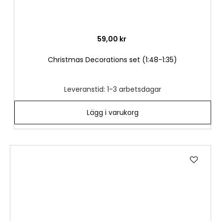
59,00 kr
Christmas Decorations set (1:48-1:35)
Leveranstid: 1-3 arbetsdagar
Lägg i varukorg
Lägg
till
i
önske