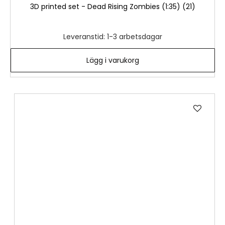
3D printed set - Dead Rising Zombies (1:35) (21)
Leveranstid: 1-3 arbetsdagar
Lägg i varukorg
Lägg
till
i
önske