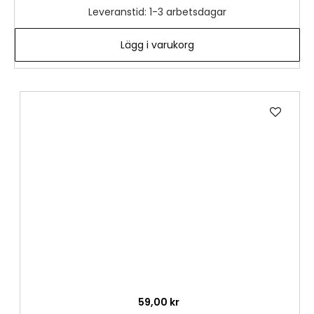
Leveranstid: 1-3 arbetsdagar
Lägg i varukorg
Lägg
till
i
önske
59,00 kr