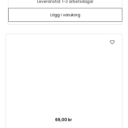
Leveranstid: 1-3 arbetsdagar
Lägg i varukorg
Lägg
till
i
önske
69,00 kr