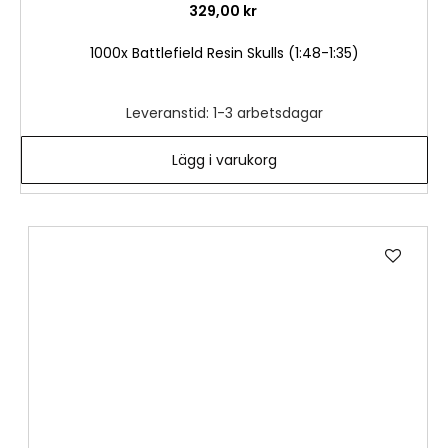
329,00 kr
1000x Battlefield Resin Skulls (1:48-1:35)
Leveranstid: 1-3 arbetsdagar
Lägg i varukorg
Lägg
till
i
önske