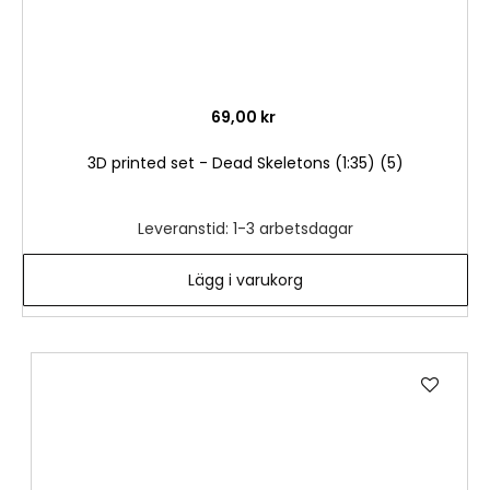
69,00 kr
3D printed set - Dead Skeletons (1:35) (5)
Leveranstid: 1-3 arbetsdagar
Lägg i varukorg
Lägg
till
i
önske