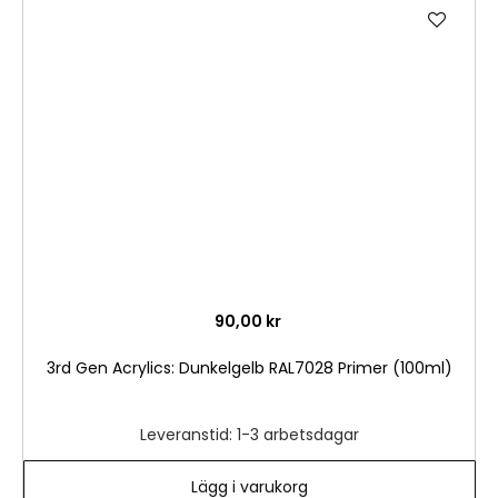
Lägg
till
i
önske
90,00 kr
3rd Gen Acrylics: Dunkelgelb RAL7028 Primer (100ml)
Leveranstid: 1-3 arbetsdagar
Lägg i varukorg