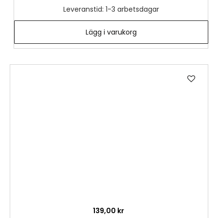
Leveranstid: 1-3 arbetsdagar
Lägg i varukorg
Lägg
till
i
önske
139,00 kr