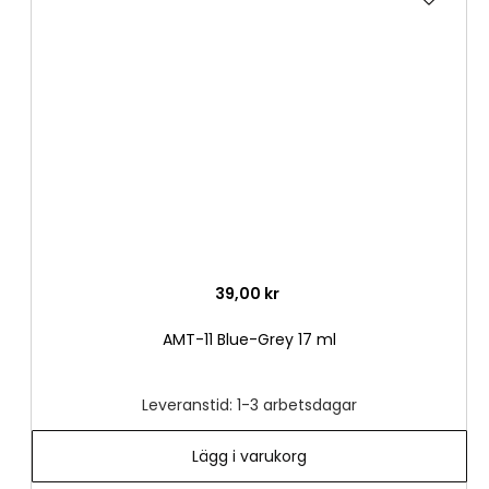
till
i
önske
39,00 kr
AMT-11 Blue-Grey 17 ml
Leveranstid: 1-3 arbetsdagar
Lägg i varukorg