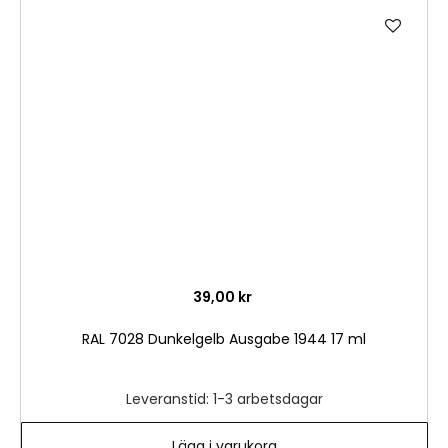
Lägg
till
i
önske
39,00 kr
RAL 7028 Dunkelgelb Ausgabe 1944 17 ml
Leveranstid: 1-3 arbetsdagar
Lägg i varukorg