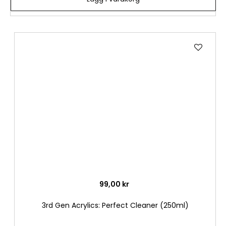
Lägg
till
i
önske
99,00 kr
3rd Gen Acrylics: Perfect Cleaner (250ml)