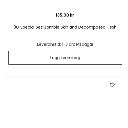
135,00 kr
3G Special Set: Zombie Skin and Decomposed Flesh
Leveranstid: 1-3 arbetsdagar
Lägg i varukorg
Lägg
till
i
önske