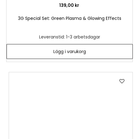
139,00 kr
3G Special Set: Green Plasma & Glowing Effects
Leveranstid: 1-3 arbetsdagar
Lägg i varukorg
Lägg
till
i
önske