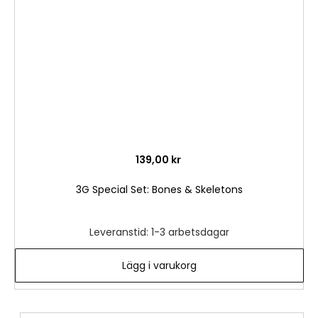
önske
139,00 kr
3G Special Set: Bones & Skeletons
Leveranstid: 1-3 arbetsdagar
Lägg i varukorg