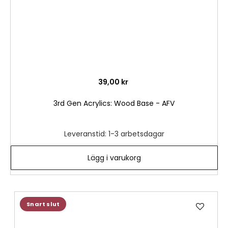
39,00 kr
3rd Gen Acrylics: Wood Base - AFV
Leveranstid: 1-3 arbetsdagar
Lägg i varukorg
Lägg
Snart slut
till
i