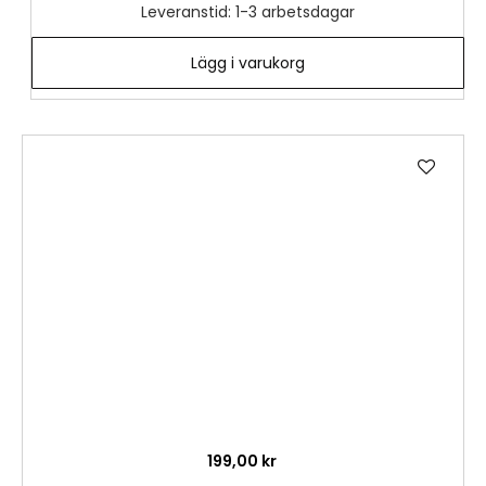
Leveranstid: 1-3 arbetsdagar
Lägg i varukorg
Lägg
till
i
önske
199,00 kr