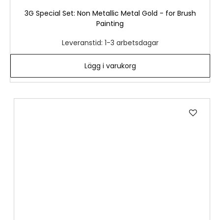
3G Special Set: Non Metallic Metal Gold - for Brush
Painting
Leveranstid: 1-3 arbetsdagar
Lägg i varukorg
Lägg
till
i
önske