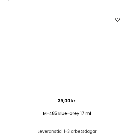
Lägg
till
i
önske
39,00 kr
M-485 Blue-Grey 17 ml
Leveranstid: 1-3 arbetsdagar