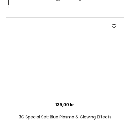
Lägg
till
i
önske
139,00 kr
3G Special Set: Blue Plasma & Glowing Effects