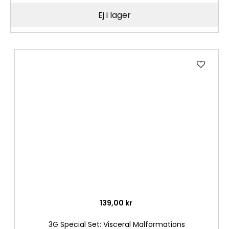
Ej i lager
Lägg
till
i
önske
139,00 kr
3G Special Set: Visceral Malformations