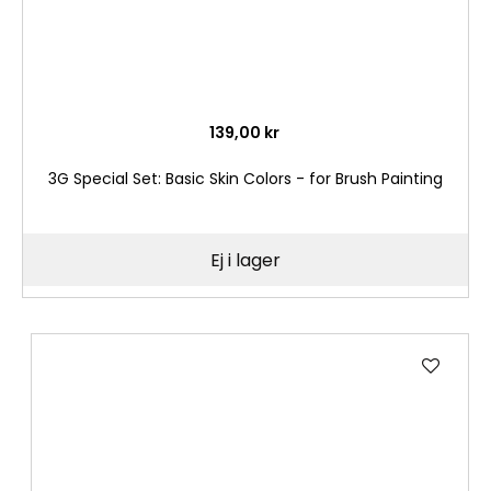
139,00 kr
3G Special Set: Basic Skin Colors - for Brush Painting
Ej i lager
Lägg
till
i
önske