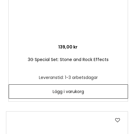
139,00 kr
3G Special Set: Stone and Rock Effects
Leveranstid: 1-3 arbetsdagar
Lägg i varukorg
Lägg
till
i