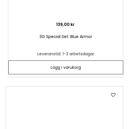
139,00 kr
3G Special Set: Blue Armor
Leveranstid: 1-3 arbetsdagar
Lägg i varukorg
Lägg
till
i
önske