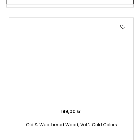
Lägg
till
i
önske
199,00 kr
Old & Weathered Wood, Vol 2 Cold Colors