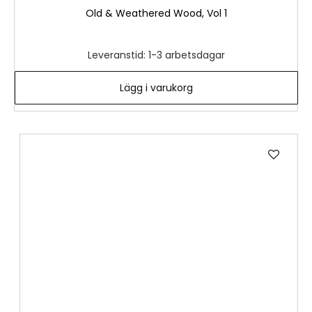
Old & Weathered Wood, Vol 1
Leveranstid: 1-3 arbetsdagar
Lägg i varukorg
Lägg
till
i
önske