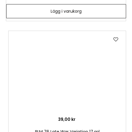
Lägg i varukorg
Lägg
till
i
önske
39,00 kr
RLM 76 Late War Variation 17 ml