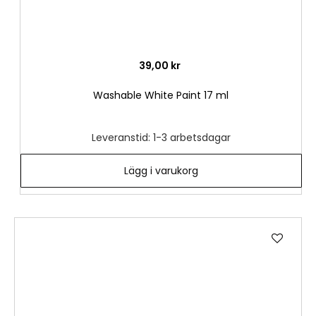
39,00 kr
Washable White Paint 17 ml
Leveranstid: 1-3 arbetsdagar
Lägg i varukorg
Lägg
till
i
önske