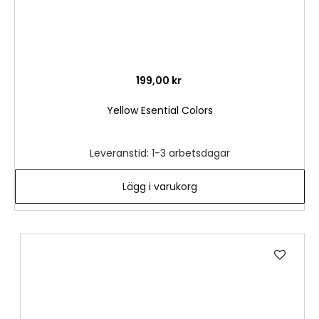
199,00 kr
Yellow Esential Colors
Leveranstid: 1-3 arbetsdagar
Lägg i varukorg
Lägg
till
i
önske