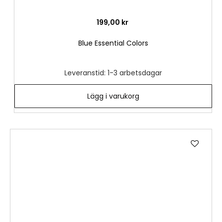
199,00 kr
Blue Essential Colors
Leveranstid: 1-3 arbetsdagar
Lägg i varukorg
Lägg
till
i
önske