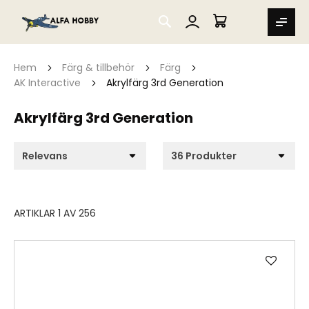
SEARCH
MIN VARUKORG
Hem
Färg & tillbehör
Färg
AK Interactive
Akrylfärg 3rd Generation
Akrylfärg 3rd Generation
ARTIKLAR
1
AV
256
Lägg
till
i
önske