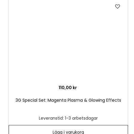
Lägg
till
i
önske
110,00 kr
3G Special Set: Magenta Plasma & Glowing Effects
Leveranstid: 1-3 arbetsdagar
Lägg i varukorg