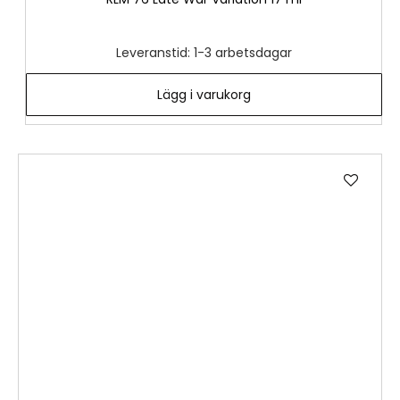
Leveranstid: 1-3 arbetsdagar
Lägg i varukorg
Lägg
till
i
önske