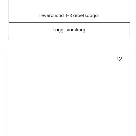
Leveranstid: 1-3 arbetsdagar
Lägg i varukorg
Lägg
till
i
önske