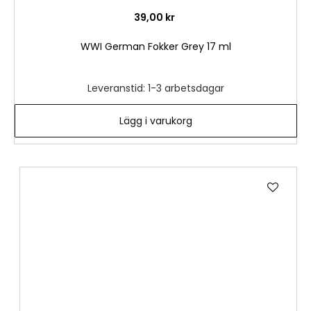
39,00 kr
WWI German Fokker Grey 17 ml
Leveranstid: 1-3 arbetsdagar
Lägg i varukorg
Lägg
till
i
önske