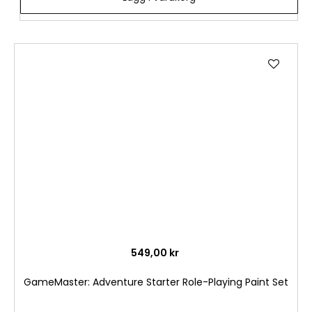
Lägg
till
i
önske
549,00 kr
GameMaster: Adventure Starter Role-Playing Paint Set