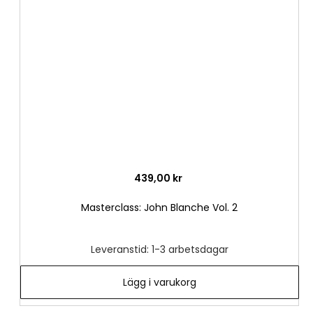
i
önske
439,00 kr
Masterclass: John Blanche Vol. 2
Leveranstid: 1-3 arbetsdagar
Lägg i varukorg