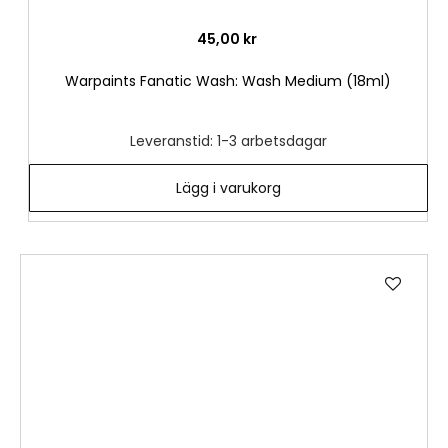
45,00 kr
Warpaints Fanatic Wash: Wash Medium (18ml)
Leveranstid: 1-3 arbetsdagar
Lägg i varukorg
Lägg
till
i
önske