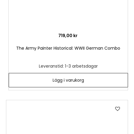
719,00 kr
The Army Painter Historical: WWII German Combo
Leveranstid: 1-3 arbetsdagar
Lägg i varukorg
Lägg
till
i
önske