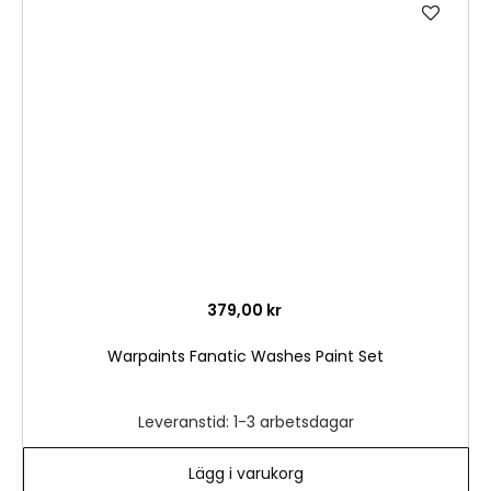
Lägg
till
i
önske
379,00 kr
Warpaints Fanatic Washes Paint Set
Leveranstid: 1-3 arbetsdagar
Lägg i varukorg