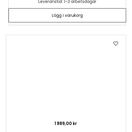
Leveranstid: 1-3 arbetsdagar
Lägg i varukorg
Lägg
till
i
önske
1 889,00 kr