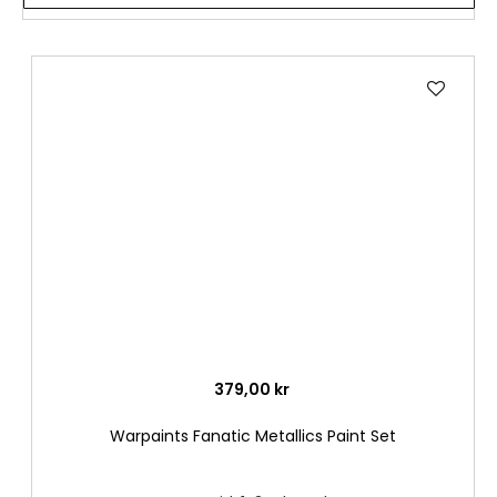
Lägg
till
i
önske
379,00 kr
Warpaints Fanatic Metallics Paint Set