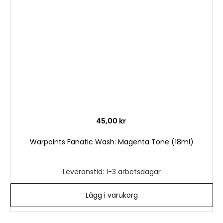
i
önske
45,00 kr
Warpaints Fanatic Wash: Magenta Tone (18ml)
Leveranstid: 1-3 arbetsdagar
Lägg i varukorg