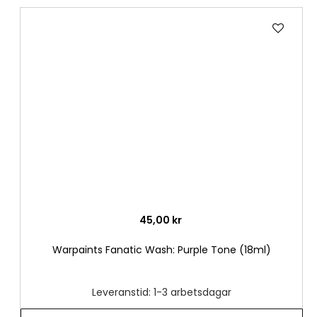
Lägg
till
i
önske
45,00 kr
Warpaints Fanatic Wash: Purple Tone (18ml)
Leveranstid: 1-3 arbetsdagar