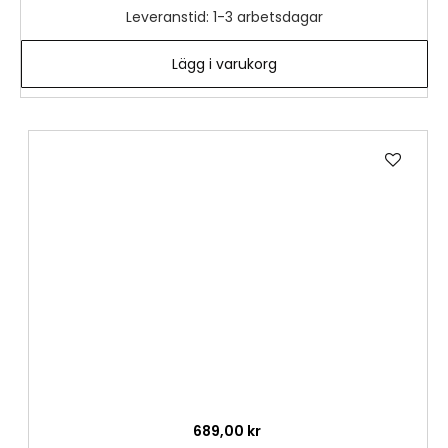
Leveranstid: 1-3 arbetsdagar
Lägg i varukorg
Lägg
till
i
önske
689,00 kr