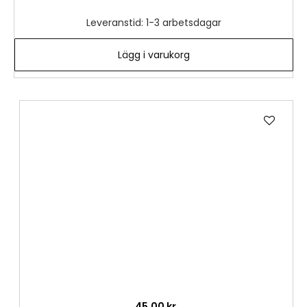
Leveranstid: 1-3 arbetsdagar
Lägg i varukorg
Lägg
till
i
önske
45,00 kr