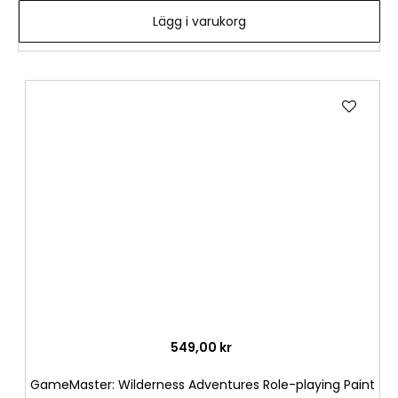
Lägg i varukorg
Lägg
till
i
önske
549,00 kr
GameMaster: Wilderness Adventures Role-playing Paint