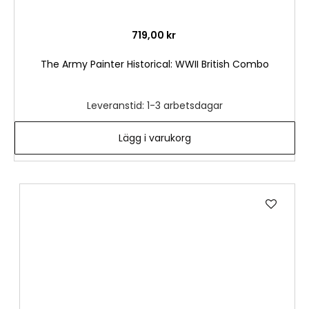
719,00 kr
The Army Painter Historical: WWII British Combo
Leveranstid: 1-3 arbetsdagar
Lägg i varukorg
Lägg
till
i
önske