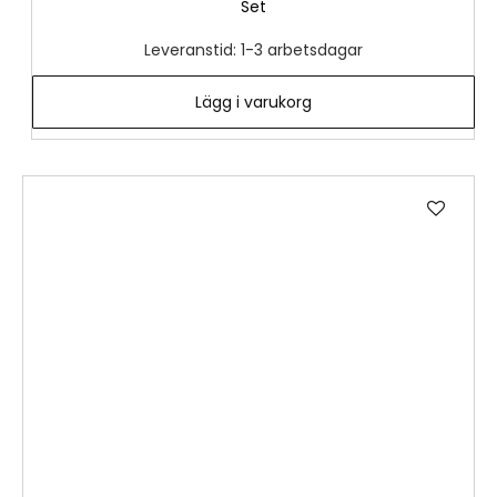
Set
Leveranstid: 1-3 arbetsdagar
Lägg i varukorg
Lägg
till
i
önske