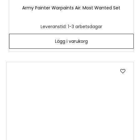
Army Painter Warpaints Air: Most Wanted Set
Leveranstid: 1-3 arbetsdagar
Lägg i varukorg
Lägg
till
i
önske