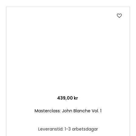
Lägg
till
i
önske
439,00 kr
Masterclass: John Blanche Vol. 1
Leveranstid: 1-3 arbetsdagar