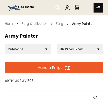
SEARCH
MIN VARUKORG
Hem
Färg & tillbehör
Färg
Army Painter
Army Painter
Handla Enligt
ARTIKLAR
1
AV
505
Lägg
till
i