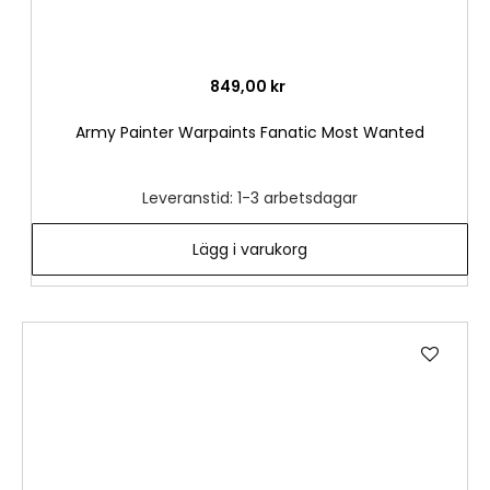
849,00 kr
Army Painter Warpaints Fanatic Most Wanted
Leveranstid: 1-3 arbetsdagar
Lägg i varukorg
Lägg
till
i
önske