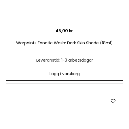
45,00 kr
Warpaints Fanatic Wash: Dark Skin Shade (18ml)
Leveranstid: 1-3 arbetsdagar
Lägg i varukorg
Lägg
till
i
önske