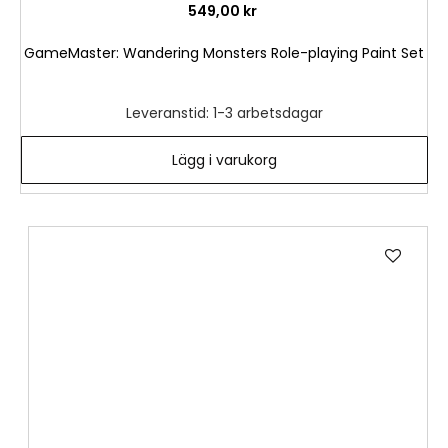
549,00 kr
GameMaster: Wandering Monsters Role-playing Paint Set
Leveranstid: 1-3 arbetsdagar
Lägg i varukorg
Lägg
till
i
önske