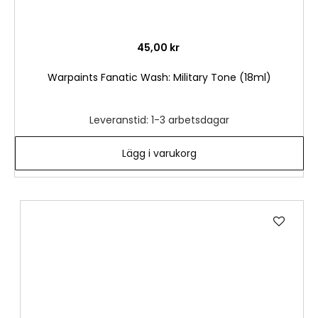
45,00 kr
Warpaints Fanatic Wash: Military Tone (18ml)
Leveranstid: 1-3 arbetsdagar
Lägg i varukorg
Lägg
till
i
önske