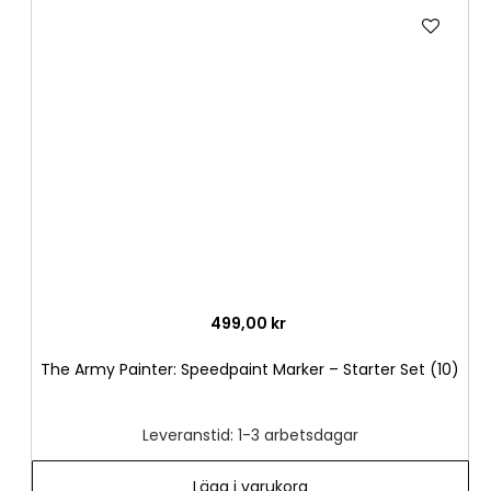
Lägg
till
i
önske
499,00 kr
The Army Painter: Speedpaint Marker – Starter Set (10)
Leveranstid: 1-3 arbetsdagar
Lägg i varukorg