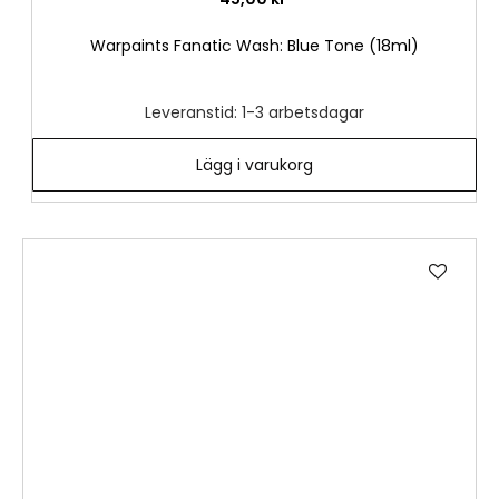
Warpaints Fanatic Wash: Blue Tone (18ml)
Leveranstid: 1-3 arbetsdagar
Lägg i varukorg
Lägg
till
i
önske