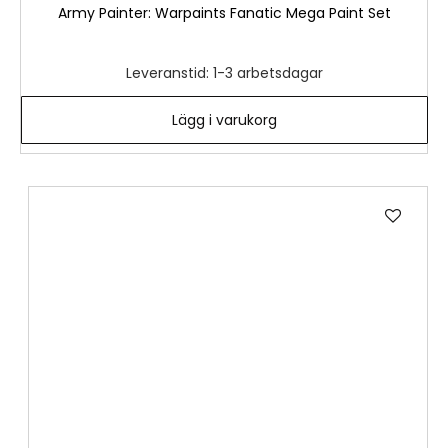
Army Painter: Warpaints Fanatic Mega Paint Set
Leveranstid: 1-3 arbetsdagar
Lägg i varukorg
Lägg
till
i
önske