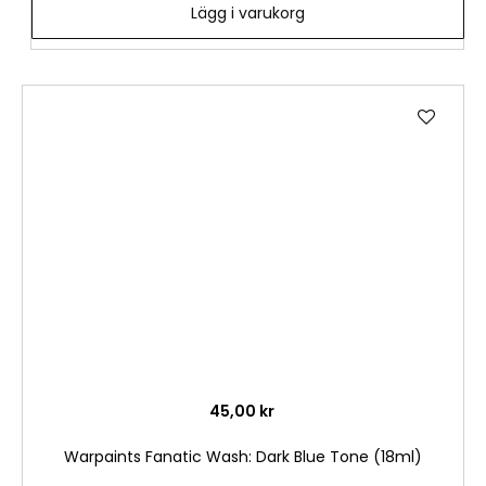
Lägg i varukorg
Lägg
till
i
önske
45,00 kr
Warpaints Fanatic Wash: Dark Blue Tone (18ml)