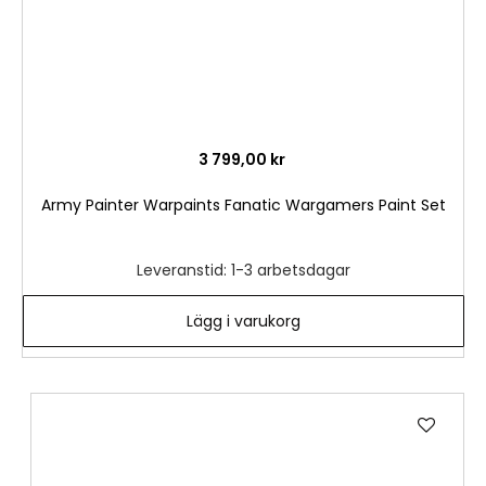
3 799,00 kr
Army Painter Warpaints Fanatic Wargamers Paint Set
Leveranstid: 1-3 arbetsdagar
Lägg i varukorg
Lägg
till
i