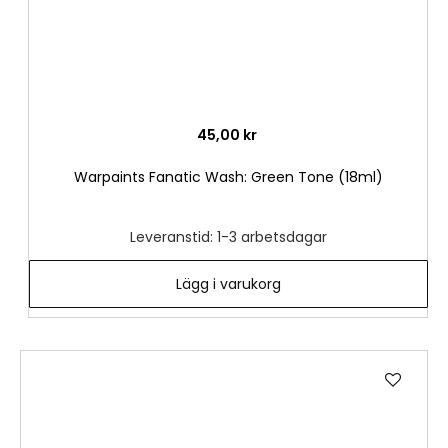
45,00 kr
Warpaints Fanatic Wash: Green Tone (18ml)
Leveranstid: 1-3 arbetsdagar
Lägg i varukorg
Lägg
till
i
önske