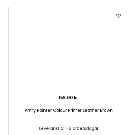
Lägg
till
i
önske
159,00 kr
Army Painter Colour Primer Leather Brown
Leveranstid: 1-3 arbetsdagar