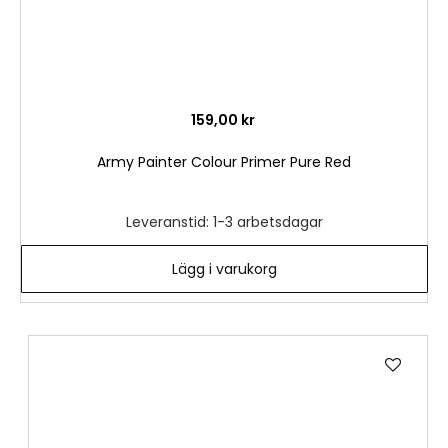
159,00 kr
Army Painter Colour Primer Pure Red
Leveranstid: 1-3 arbetsdagar
Lägg i varukorg
Lägg
till
i
önske