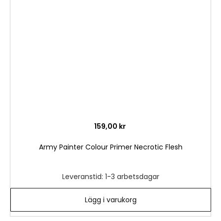
i
önske
159,00 kr
Army Painter Colour Primer Necrotic Flesh
Leveranstid: 1-3 arbetsdagar
Lägg i varukorg