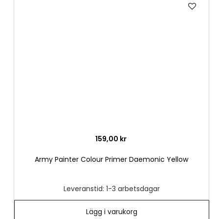
Lägg
till
i
önske
159,00 kr
Army Painter Colour Primer Daemonic Yellow
Leveranstid: 1-3 arbetsdagar
Lägg i varukorg