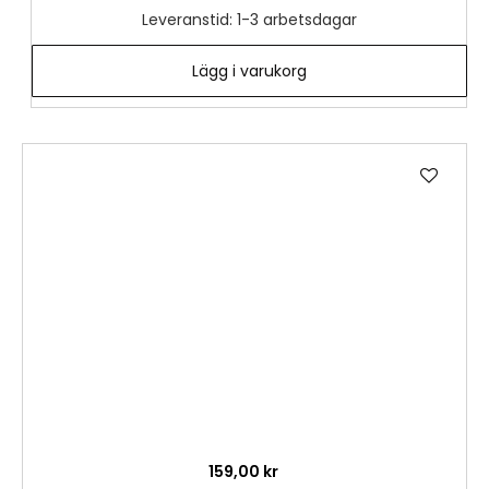
Leveranstid: 1-3 arbetsdagar
Lägg i varukorg
Lägg
till
i
önske
159,00 kr