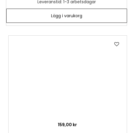
Leveranstid: 1-3 arbetsdagar
Lägg i varukorg
Lägg
till
i
önske
159,00 kr