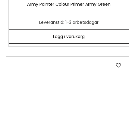
Army Painter Colour Primer Army Green
Leveranstid: 1-3 arbetsdagar
Lägg i varukorg
Lägg
till
i
önske