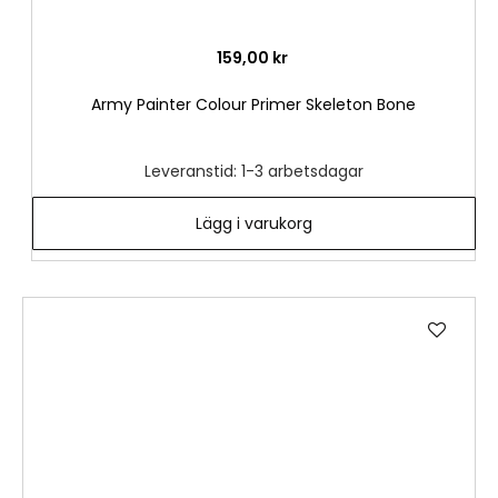
159,00 kr
Army Painter Colour Primer Skeleton Bone
Leveranstid: 1-3 arbetsdagar
Lägg i varukorg
Lägg
till
i
önske