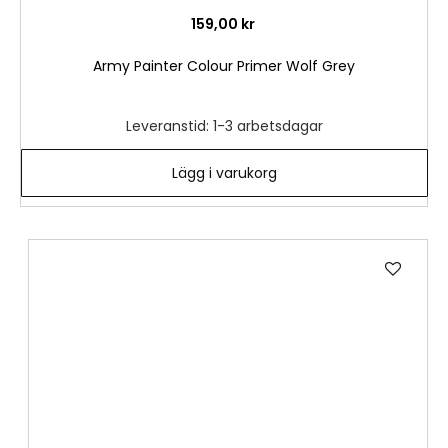
159,00 kr
Army Painter Colour Primer Wolf Grey
Leveranstid: 1-3 arbetsdagar
Lägg i varukorg
Lägg
till
i
önske