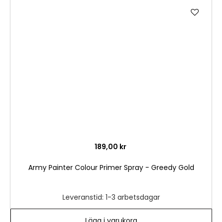
Lägg
till
i
önske
189,00 kr
Army Painter Colour Primer Spray - Greedy Gold
Leveranstid: 1-3 arbetsdagar
Lägg i varukorg