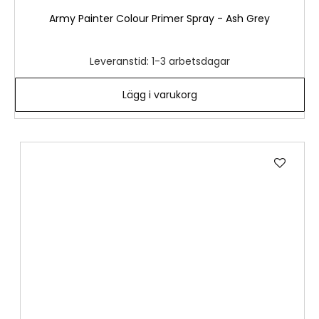
Army Painter Colour Primer Spray - Ash Grey
Leveranstid: 1-3 arbetsdagar
Lägg i varukorg
Lägg
till
i
önske