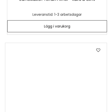
Leveranstid: 1-3 arbetsdagar
Lägg i varukorg
Lägg
till
i
önske