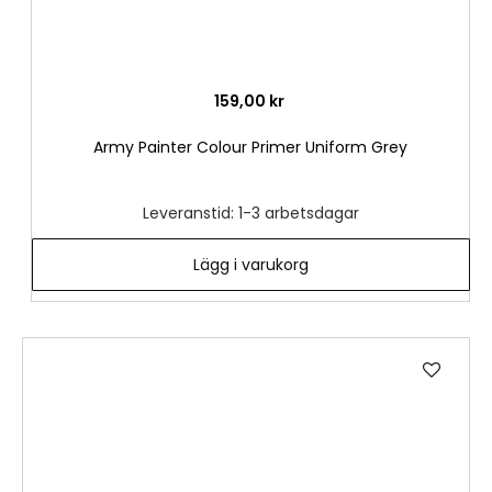
159,00 kr
Army Painter Colour Primer Uniform Grey
Leveranstid: 1-3 arbetsdagar
Lägg i varukorg
Lägg
till
i
önske