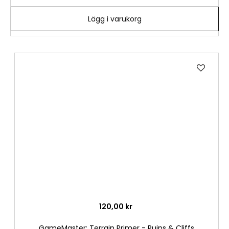
Lägg i varukorg
Lägg
till
i
önske
120,00 kr
GameMaster: Terrain Primer - Ruins & Cliffs