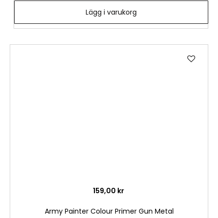
Lägg i varukorg
Lägg
till
i
önske
159,00 kr
Army Painter Colour Primer Gun Metal