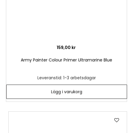
159,00 kr
Army Painter Colour Primer Ultramarine Blue
Leveranstid: 1-3 arbetsdagar
Lägg i varukorg
Lägg
till
i