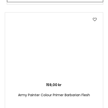
Lägg
till
i
önske
159,00 kr
Army Painter Colour Primer Barbarian Flesh