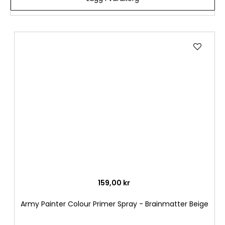
Lägg
till
i
önske
159,00 kr
Army Painter Colour Primer Spray - Brainmatter Beige