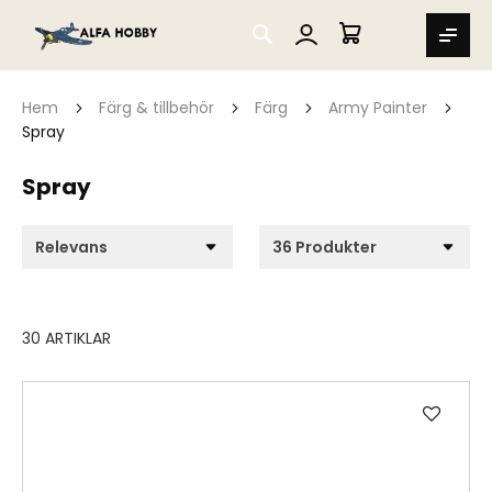
SEARCH
MIN VARUKORG
Hem
Färg & tillbehör
Färg
Army Painter
Spray
Spray
30
ARTIKLAR
Lägg
till
i
önske