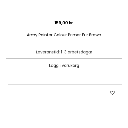
159,00 kr
Army Painter Colour Primer Fur Brown
Leveranstid: 1-3 arbetsdagar
Lägg i varukorg
Lägg
till
i
önske