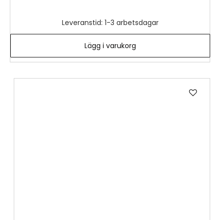
Leveranstid: 1-3 arbetsdagar
Lägg i varukorg
Lägg
till
i
önske