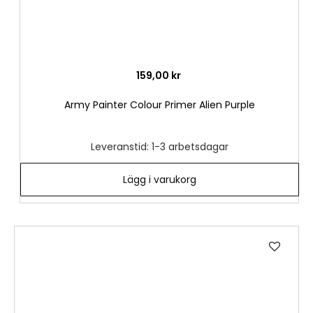
159,00 kr
Army Painter Colour Primer Alien Purple
Leveranstid: 1-3 arbetsdagar
Lägg i varukorg
Lägg
till
i
önske