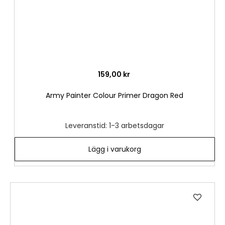
159,00 kr
Army Painter Colour Primer Dragon Red
Leveranstid: 1-3 arbetsdagar
Lägg i varukorg
Lägg
till
i