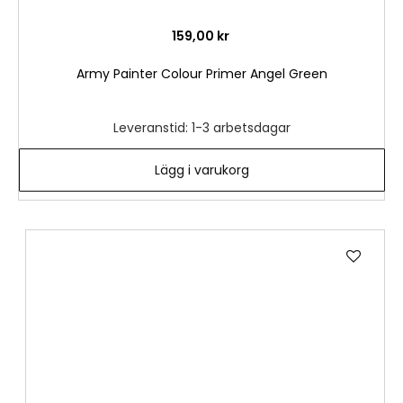
159,00 kr
Army Painter Colour Primer Angel Green
Leveranstid: 1-3 arbetsdagar
Lägg i varukorg
Lägg
till
i
önske