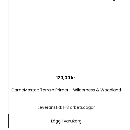
till
i
önske
120,00 kr
GameMaster: Terrain Primer - Wilderness & Woodland
Leveranstid: 1-3 arbetsdagar
Lägg i varukorg