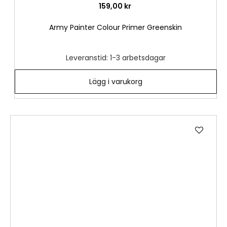
159,00 kr
Army Painter Colour Primer Greenskin
Leveranstid: 1-3 arbetsdagar
Lägg i varukorg
Lägg
till
i
önske