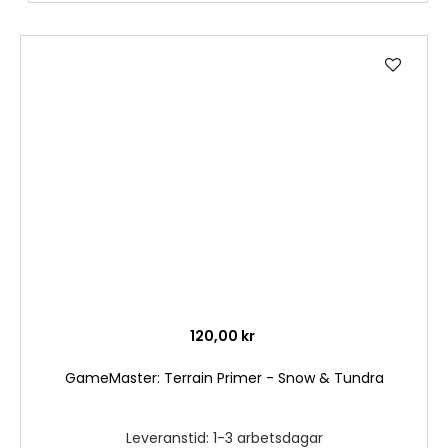
Lägg
till
i
önske
120,00 kr
GameMaster: Terrain Primer - Snow & Tundra
Leveranstid: 1-3 arbetsdagar