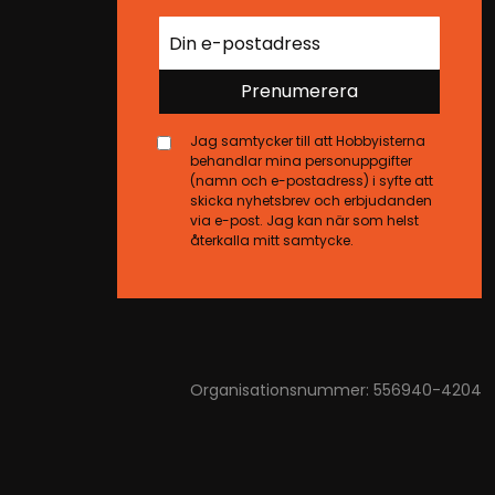
Prenumerera
Jag samtycker till att Hobbyisterna
behandlar mina personuppgifter
(namn och e-postadress) i syfte att
skicka nyhetsbrev och erbjudanden
via e-post. Jag kan när som helst
återkalla mitt samtycke.
Organisationsnummer: 556940-4204