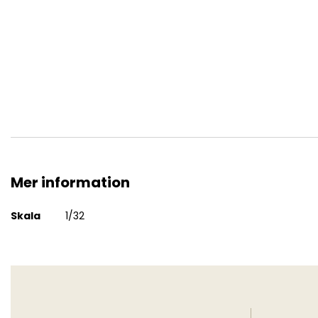
Fiat CR.42 LW with German Pilots
Mer information
Mer
Skala
1/32
information