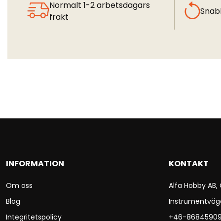
Normalt 1-2 arbetsdagars
Snab
frakt
INFORMATION
KONTAKT
Om oss
Alfa Hobby AB,
Blog
Instrumentväg
Integritetspolicy
+46-8684590