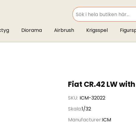
SEARCH
ktyg
Diorama
Airbrush
Krigsspel
Figurs
Fiat CR.42 LW wit
SKU
ICM-32022
Skala
1/32
Manufacturer
ICM