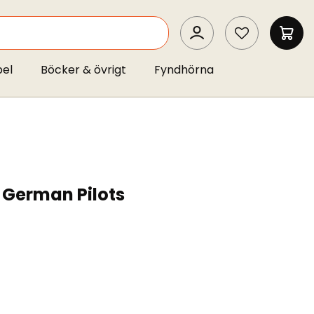
SEARCH
MIN 
pel
Böcker & övrigt
Fyndhörna
h German Pilots