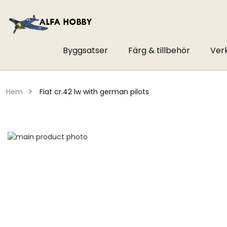
Byggsatser
Färg & tillbehör
Ver
hem
fiat cr.42 lw with german pilots
Hoppa
till
Hoppa
slutet
till
av
början
bildgalleriet
av
bildgalleriet