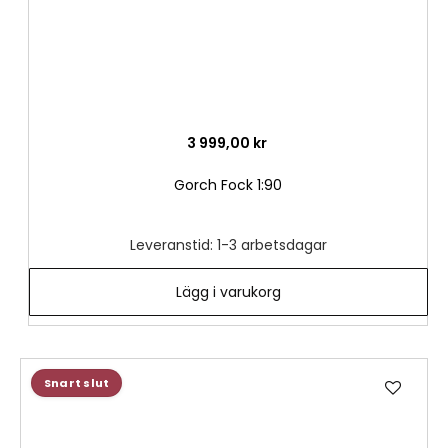
3 999,00 kr
Gorch Fock 1:90
Leveranstid: 1-3 arbetsdagar
Lägg i varukorg
Lägg
Snart slut
till
i
önske