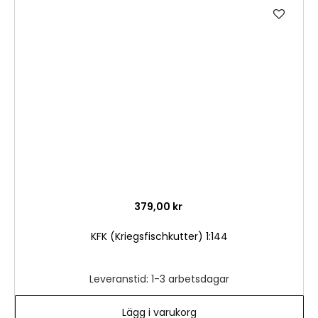
Lägg
till
i
önske
379,00 kr
KFK (Kriegsfischkutter) 1:144
Leveranstid: 1-3 arbetsdagar
Lägg i varukorg