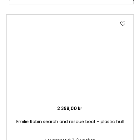
Lägg
till
i
önske
2 399,00 kr
Emilie Robin search and rescue boat - plastic hull