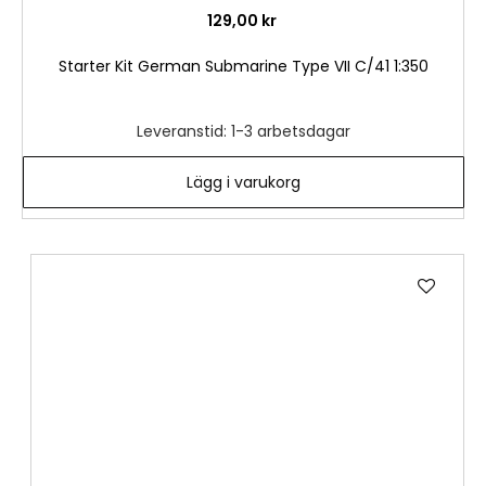
129,00 kr
Starter Kit German Submarine Type VII C/41 1:350
Leveranstid: 1-3 arbetsdagar
Lägg i varukorg
Lägg
till
i
önske