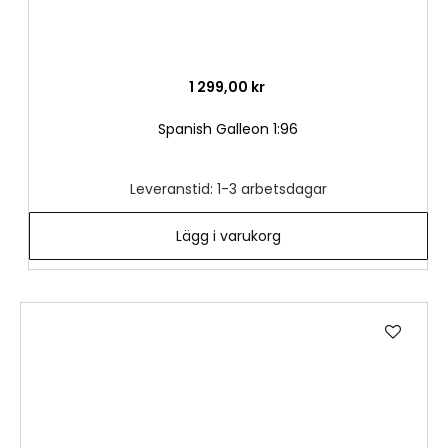
1 299,00 kr
Spanish Galleon 1:96
Leveranstid: 1-3 arbetsdagar
Lägg i varukorg
Lägg
till
i
önske