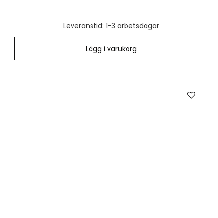
Leveranstid: 1-3 arbetsdagar
Lägg i varukorg
Lägg
till
i
önske