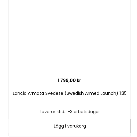
till
i
önske
1 799,00 kr
Lancia Armata Svedese (Swedish Armed Launch) 1:35
Leveranstid: 1-3 arbetsdagar
Lägg i varukorg