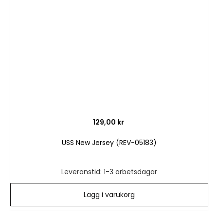
i
önske
129,00 kr
USS New Jersey (REV-05183)
Leveranstid: 1-3 arbetsdagar
Lägg i varukorg