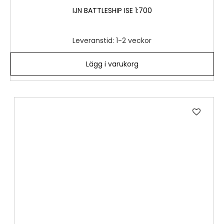
IJN BATTLESHIP ISE 1:700
Leveranstid: 1-2 veckor
Lägg i varukorg
Lägg
till
i
önske