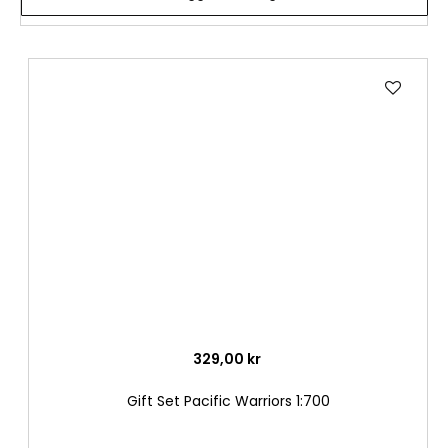
Lägg
till
i
önske
329,00 kr
Gift Set Pacific Warriors 1:700