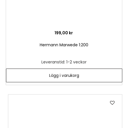
199,00 kr
Hermann Marwede 1:200
Leveranstid: 1-2 veckor
Lägg i varukorg
Lägg
till
i
önske