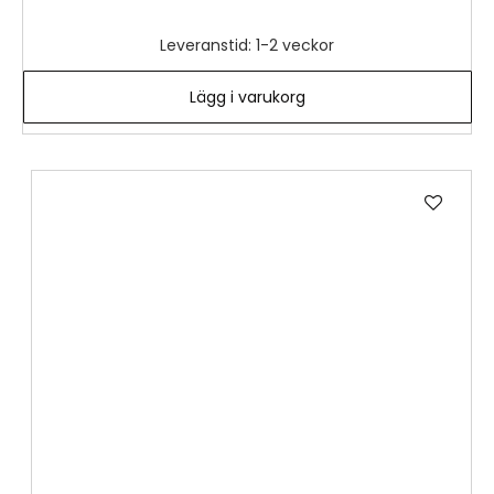
Leveranstid: 1-2 veckor
Lägg i varukorg
Lägg
till
i
önske