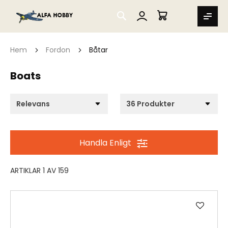
SEARCH
MIN VARUKORG
Hem
Fordon
Båtar
Boats
Handla Enligt
ARTIKLAR
1
AV
159
Lägg
till
i