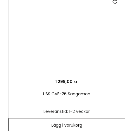
till
i
önske
1 299,00 kr
USS CVE-26 Sangamon
Leveranstid: 1-2 veckor
Lägg i varukorg