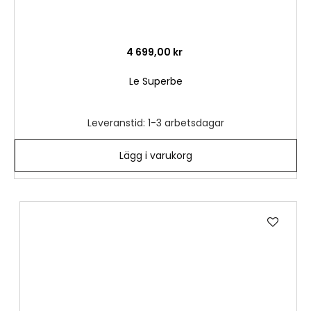
4 699,00 kr
Le Superbe
Leveranstid: 1-3 arbetsdagar
Lägg i varukorg
Lägg
till
i
önske