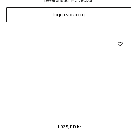
Leveranstid: 1-2 veckor
Lägg i varukorg
Lägg
till
i
önske
1 939,00 kr