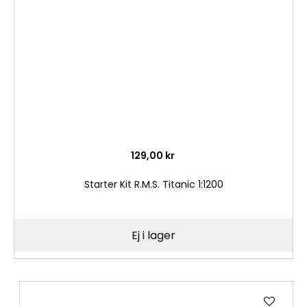
önske
129,00 kr
Starter Kit R.M.S. Titanic 1:1200
Ej i lager
Lägg