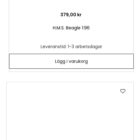
379,00 kr
H.M.S. Beagle 1:96
Leveranstid: 1-3 arbetsdagar
Lägg i varukorg
Lägg
till
i
önske