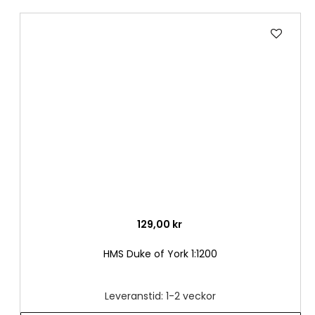
Lägg
till
i
önske
129,00 kr
HMS Duke of York 1:1200
Leveranstid: 1-2 veckor