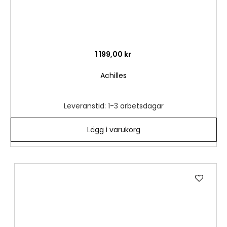
1 199,00 kr
Achilles
Leveranstid: 1-3 arbetsdagar
Lägg i varukorg
Lägg
till
i
önske