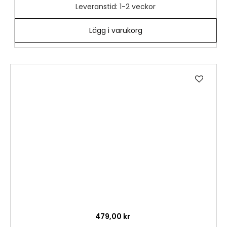
Leveranstid: 1-2 veckor
Lägg i varukorg
Lägg
till
i
önske
479,00 kr