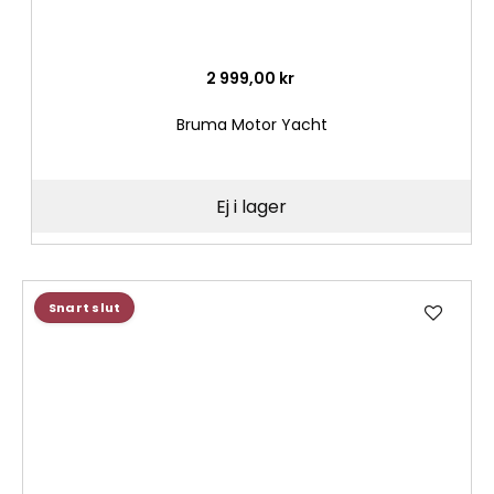
2 999,00 kr
Bruma Motor Yacht
Ej i lager
Lägg
Snart slut
till
i
önske