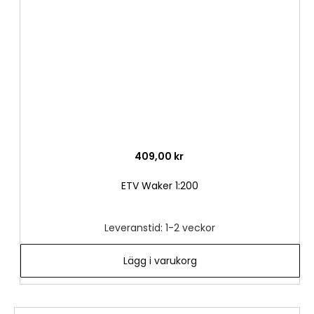
önske
409,00 kr
ETV Waker 1:200
Leveranstid: 1-2 veckor
Lägg i varukorg