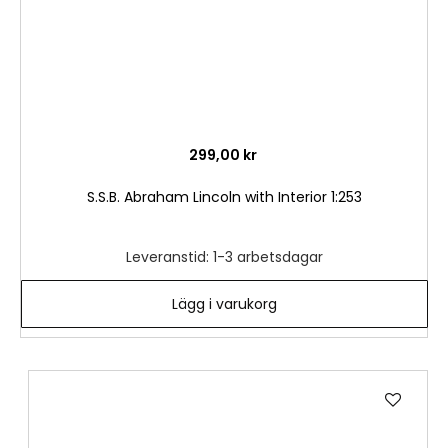
299,00 kr
S.S.B. Abraham Lincoln with Interior 1:253
Leveranstid: 1-3 arbetsdagar
Lägg i varukorg
Lägg
till
i