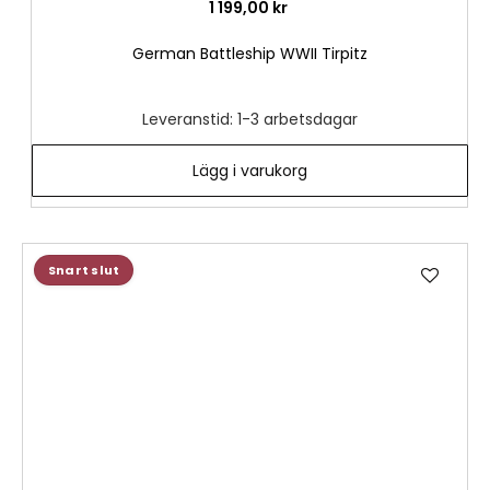
1 199,00 kr
German Battleship WWII Tirpitz
Leveranstid: 1-3 arbetsdagar
Lägg i varukorg
Lägg
Snart slut
till
i
önske