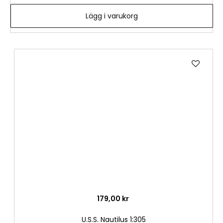
Lägg i varukorg
Lägg
till
i
önske
179,00 kr
U.S.S. Nautilus 1:305