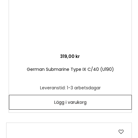
319,00 kr
German Submarine Type IX C/40 (U190)
Leveranstid: 1-3 arbetsdagar
Lägg i varukorg
Lägg
till