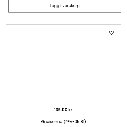
Lägg i varukorg
Lägg
till
i
önske
139,00 kr
Gneisenau (REV-05181)