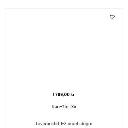
Lägg
till
i
önske
1 799,00 kr
Kon-Tiki 1:35
Leveranstid: 1-3 arbetsdagar