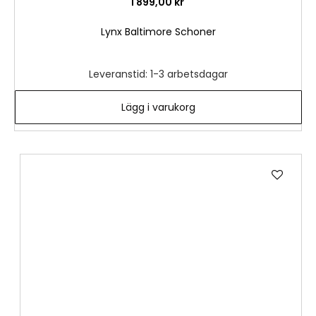
1 899,00 kr
Lynx Baltimore Schoner
Leveranstid: 1-3 arbetsdagar
Lägg i varukorg
Lägg
till
i
önske