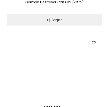
German Destroyer Class 119 (Z1/Z5)
Ej i lager
Lägg
till
i
önske