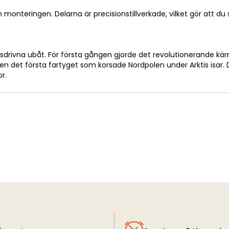
 monteringen. Delarna är precisionstillverkade, vilket gör att
tsdrivna ubåt. För första gången gjorde det revolutionerande kär
ven det första fartyget som korsade Nordpolen under Arktis isa
r.