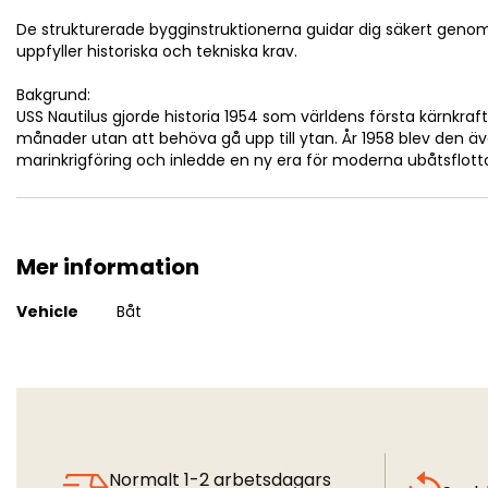
De strukturerade bygginstruktionerna guidar dig säkert genom
uppfyller historiska och tekniska krav.
Bakgrund:
USS Nautilus gjorde historia 1954 som världens första kärnkraf
månader utan att behöva gå upp till ytan. År 1958 blev den ä
marinkrigföring och inledde en ny era för moderna ubåtsflotto
Mer information
Mer
Vehicle
Båt
information
Normalt 1-2 arbetsdagars