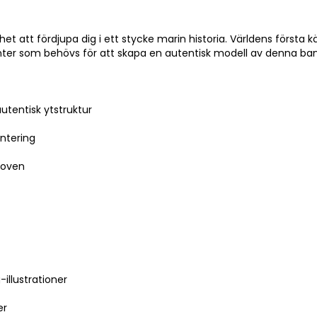
t att fördjupa dig i ett stycke marin historia. Världens första 
nenter som behövs för att skapa en autentisk modell av denna ba
utentisk ytstruktur
ntering
kroven
illustrationer
er