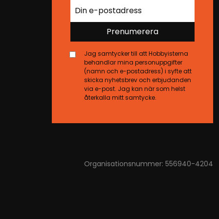
Prenumerera
Jag samtycker till att Hobbyisterna
behandlar mina personuppgifter
(namn och e-postadress) i syfte att
skicka nyhetsbrev och erbjudanden
via e-post. Jag kan när som helst
återkalla mitt samtycke.
Organisationsnummer: 556940-4204