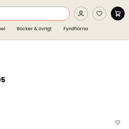
SEARCH
MIN 
pel
Böcker & övrigt
Fyndhörna
05