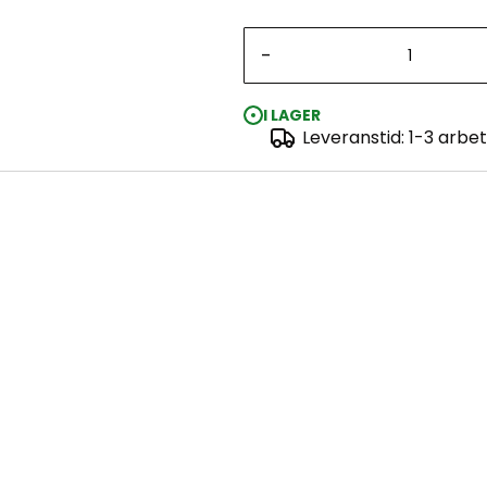
-
I LAGER
Leveranstid: 1-3 arbe
U.S.S. Nautilus 1:305