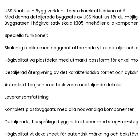
USS Nautilus – Bygg världens första kärnkraftsdrivna ubåt
Med denna detaljerade byggsats av USS Nautilus får du möjlighe
Byggsatsen i högkvalitativ skala 1:305 innehåller alla kompo
Speciella funktioner:
Skalenlig replika med noggrant utformade yttre detaljer och a
Högkvalitativa plastdelar med utmärkt passform för enkel mo
Detaljerad återgivning av det karakteristiska tornet och dyks
Autentiskt färgschema tack vare medföljande dekaler
Leveransomfattning:
Komplett plastbyggsats med alla nödvändiga komponenter
Detaljerade, flerspråkiga bygginstruktioner med steg-för-steg-
Högkvalitativt dekalsheet för autentisk märkning och bokstäv