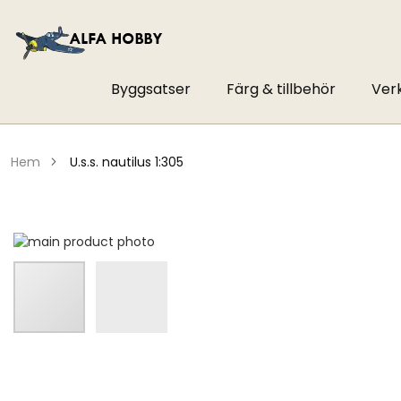
Byggsatser
Färg & tillbehör
Ver
hem
u.s.s. nautilus 1:305
Hoppa
till
slutet
av
bildgalleriet
Hoppa
till
början