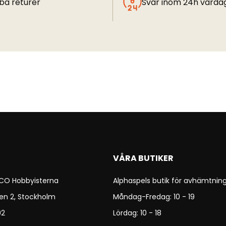
ba returer
Svar inom 24h varda
VÅRA BUTIKER
 CO Hobbyisterna
Alphaspels butik för avhämtning
en 2, Stockholm
Måndag-Fredag: 10 - 19
92
Lördag: 10 - 18