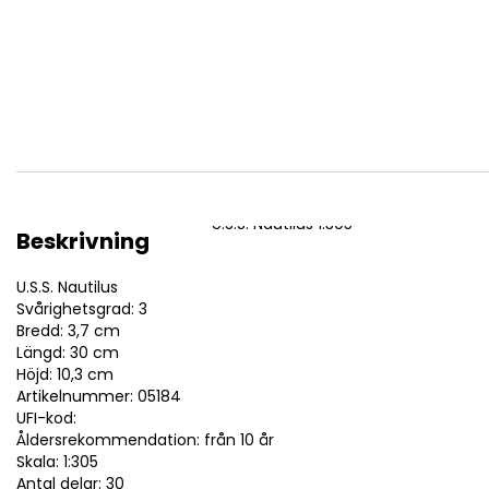
av
bildgalleriet
U.S.S. Nautilus 1:305
Beskrivning
U.S.S. Nautilus
Svårighetsgrad: 3
Bredd: 3,7 cm
Längd: 30 cm
Höjd: 10,3 cm
Artikelnummer: 05184
UFI-kod:
Åldersrekommendation: från 10 år
Skala: 1:305
Antal delar: 30