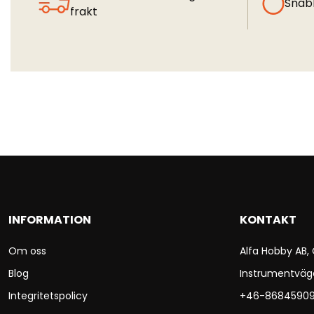
Snab
frakt
INFORMATION
KONTAKT
Om oss
Alfa Hobby AB,
Blog
Instrumentväg
Integritetspolicy
+46-8684590