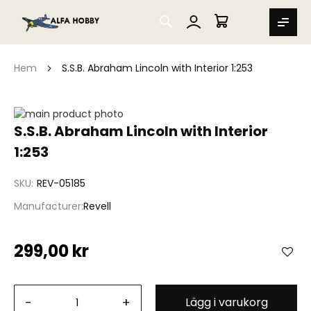
SEARCH
MIN VARUKORG
Hem
S.S.B. Abraham Lincoln with Interior 1:253
Hoppa
till
Hoppa
S.S.B. Abraham Lincoln with Interior
slutet
till
1:253
av
början
bildgalleriet
av
bildgalleriet
SKU
REV-05185
Manufacturer
Revell
299,00 kr
-
+
Lägg i varukorg