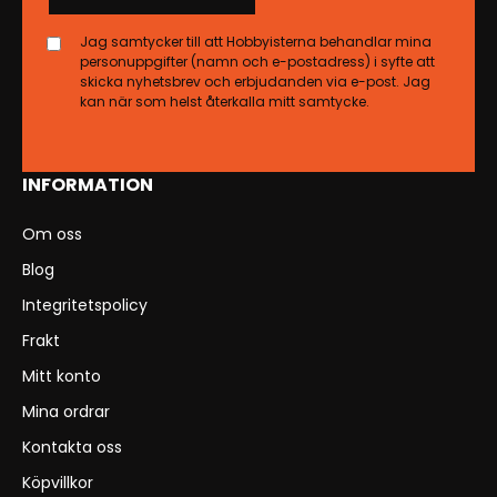
Jag samtycker till att Hobbyisterna behandlar mina
personuppgifter (namn och e-postadress) i syfte att
skicka nyhetsbrev och erbjudanden via e-post. Jag
kan när som helst återkalla mitt samtycke.
INFORMATION
Om oss
Blog
Integritetspolicy
Frakt
Mitt konto
Mina ordrar
Kontakta oss
Köpvillkor