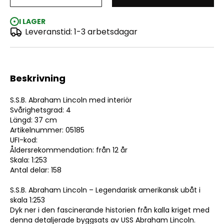
S.S.B. Abraham Lincoln with Interior 1:253
I LAGER
Leveranstid: 1-3 arbetsdagar
Beskrivning
S.S.B. Abraham Lincoln med interiör
Svårighetsgrad: 4
Längd: 37 cm
Artikelnummer: 05185
UFI-kod:
Åldersrekommendation: från 12 år
Skala: 1:253
Antal delar: 158
S.S.B. Abraham Lincoln – Legendarisk amerikansk ubåt i
skala 1:253
Dyk ner i den fascinerande historien från kalla kriget med
denna detaljerade byggsats av USS Abraham Lincoln.