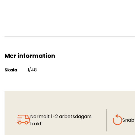
Mer information
Heinkel He115 - Detail Set (SPH)
Mer
Skala
1/48
information
Normalt 1-2 arbetsdagars
Snab
frakt