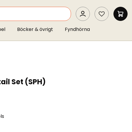
SEARCH
MIN 
pel
Böcker & övrigt
Fyndhörna
tail Set (SPH)
ls