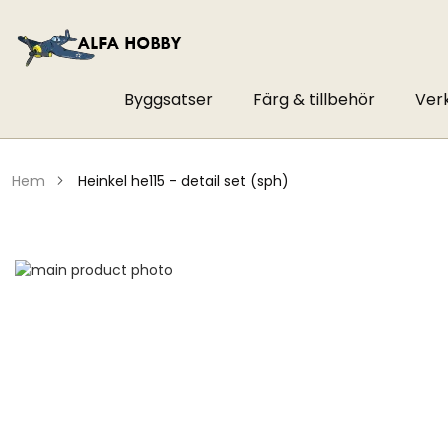
Byggsatser
Färg & tillbehör
Ver
hem
heinkel he115 - detail set (sph)
Hoppa
till
Hoppa
slutet
till
av
början
bildgalleriet
av
bildgalleriet