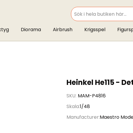
SEARCH
ktyg
Diorama
Airbrush
Krigsspel
Figurs
Heinkel He115 - De
SKU
MAM-P4816
Skala
1/48
Manufacturer
Maestro Mode