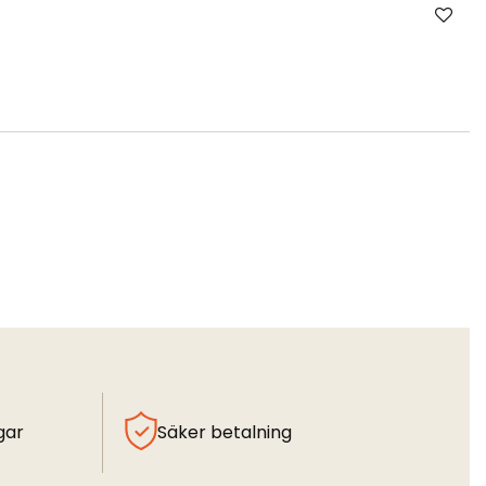
gar
Säker betalning