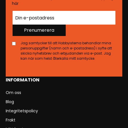
här
Prenumerera
Jag samtycker till att Hobbyisterna behandlar mina
personuppgifter (namn och e-postadress) i syfte att
skicka nyhetsbrev och erbjudanden via e-post. Jag
kan när som helst återkalla mitt samtycke.
INFORMATION
Om oss
Blog
Integritetspolicy
Frakt