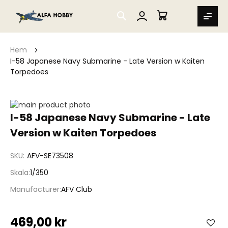
SEARCH
MIN VARUKORG
Hem
I-58 Japanese Navy Submarine - Late Version w Kaiten
Torpedoes
Hoppa
till
Hoppa
I-58 Japanese Navy Submarine - Late
slutet
till
Version w Kaiten Torpedoes
av
början
bildgalleriet
av
bildgalleriet
SKU
AFV-SE73508
Skala
1/350
Manufacturer
AFV Club
469,00 kr