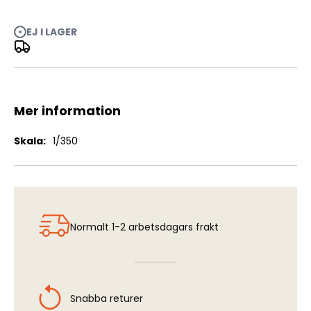
EJ I LAGER
I-58 Japanese Navy Submarine - Late Version w Kaiten
Torpedoes
Mer information
Mer
1/350
information
Normalt 1-2 arbetsdagars frakt
Snabba returer