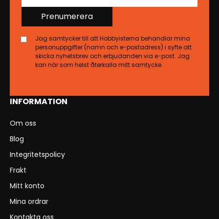
Prenumerera
Jag samtycker till att Hobbyisterna behandlar mina
personuppgifter (namn och e-postadress) i syfte att
skicka nyhetsbrev och erbjudanden via e-post. Jag
kan när som helst återkalla mitt samtycke.
INFORMATION
Om oss
Blog
Integritetspolicy
Frakt
Mitt konto
Mina ordrar
Kontakta oss