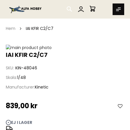
SEARCH
MIN VARUKORG
Hem
IAI KFIR C2/C7
Hoppa
till
Hoppa
IAI KFIR C2/C7
slutet
till
av
början
SKU
KIN-48046
bildgalleriet
av
bildgalleriet
Skala
1/48
Manufacturer
Kinetic
839,00 kr
EJ I LAGER