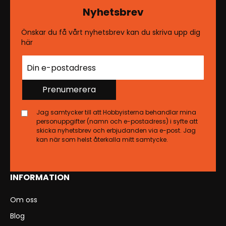
Nyhetsbrev
Önskar du få vårt nyhetsbrev kan du skriva upp dig
här
Prenumerera
Jag samtycker till att Hobbyisterna behandlar mina
personuppgifter (namn och e-postadress) i syfte att
skicka nyhetsbrev och erbjudanden via e-post. Jag
kan när som helst återkalla mitt samtycke.
INFORMATION
Om oss
Blog