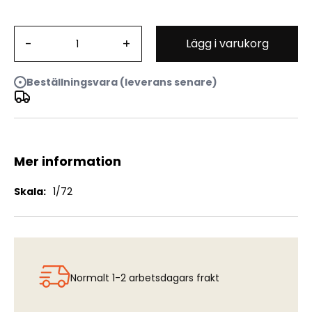
IAI Kfir RC-2 w Tsniut Camera Nose - Conversion Set for
-
+
Lägg i varukorg
IAI Kfir C-2
Beställningsvara (leverans senare)
Mer information
Mer
1/72
information
Normalt 1-2 arbetsdagars frakt