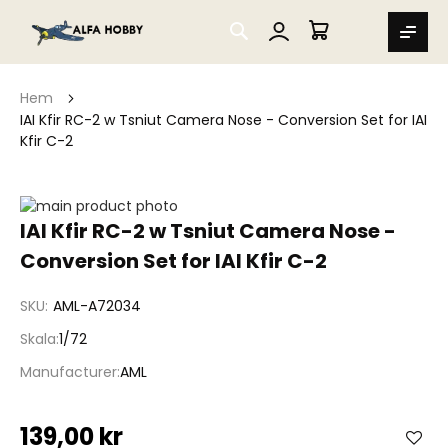
SEARCH
MIN VARUKORG
Hem
IAI Kfir RC-2 w Tsniut Camera Nose - Conversion Set for IAI
Kfir C-2
Hoppa
till
Hoppa
IAI Kfir RC-2 w Tsniut Camera Nose -
slutet
till
Conversion Set for IAI Kfir C-2
av
början
bildgalleriet
av
bildgalleriet
SKU
AML-A72034
Skala
1/72
Manufacturer
AML
139,00 kr