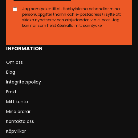
Jag samtycker till att Hobbyisterna behandlar mina
personuppgifter (namn och e-postadress) i syfte att
skicka nyhetsbrev och erbjudanden via e-post. Jag
kan när som helst återkalla mitt samtycke.
INFORMATION
Om oss
Blog
Integritetspolicy
Frakt
Mitt konto
Mina ordrar
Kontakta oss
Köpvillkor