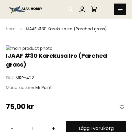
SEARCH
MIN VARUKORG
Hem
IJAAF #30 Karekusa Iro (Parched grass)
Hoppa
till
Hoppa
IJAAF #30 Karekusa Iro (Parched
slutet
till
grass)
av
början
bildgalleriet
av
bildgalleriet
SKU
MRP-422
Manufacturer
Mr Paint
75,00 kr
-
+
Lägg i varukorg