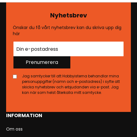
Nyhetsbrev
Önskar du få vårt nyhetsbrev kan du skriva upp dig
här
Prenumerera
Jag samtycker till att Hobbyisterna behandlar mina
personuppgifter (namn och e-postadress) i syfte att
skicka nyhetsbrev och erbjudanden via e-post. Jag
kan när som helst återkalla mitt samtycke.
INFORMATION
Om oss