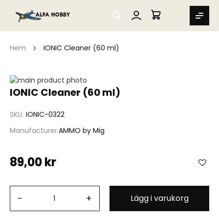
SEARCH
MIN VARUKORG
Hem
IONIC Cleaner (60 ml)
Hoppa
till
Hoppa
IONIC Cleaner (60 ml)
slutet
till
av
början
SKU
IONIC-0322
bildgalleriet
av
bildgalleriet
Manufacturer
AMMO by Mig
89,00 kr
-
+
Lägg i varukorg