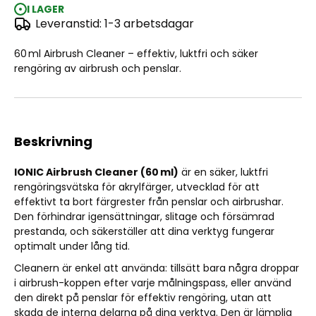
I LAGER
Leveranstid: 1-3 arbetsdagar
IONIC Cleaner (60 ml)
60 ml Airbrush Cleaner – effektiv, luktfri och säker
rengöring av airbrush och penslar.
Beskrivning
IONIC Airbrush Cleaner (60 ml)
är en säker, luktfri
rengöringsvätska för akrylfärger, utvecklad för att
effektivt ta bort färgrester från penslar och airbrushar.
Den förhindrar igensättningar, slitage och försämrad
prestanda, och säkerställer att dina verktyg fungerar
optimalt under lång tid.
Cleanern är enkel att använda: tillsätt bara några droppar
i airbrush-koppen efter varje målningspass, eller använd
den direkt på penslar för effektiv rengöring, utan att
skada de interna delarna på dina verktyg. Den är lämplig