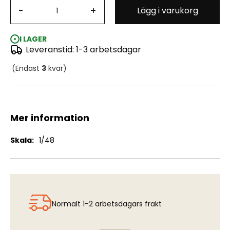
-
+
Lägg i varukorg
J35S Draken "DK-215 Last Flight" - Decals (HAS)
I LAGER
Leveranstid: 1-3 arbetsdagar
(Endast
3
kvar)
Mer information
Mer
1/48
information
Normalt 1-2 arbetsdagars frakt