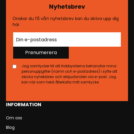
Nyhetsbrev
Önskar du få vårt nyhetsbrev kan du skriva upp dig
här
Prenumerera
Jag samtycker till att Hobbyisterna behandlar mina
personuppgifter (namn och e-postadress) i syfte att
skicka nyhetsbrev och erbjudanden via e-post. Jag
kan när som helst återkalla mitt samtycke.
INFORMATION
Om oss
Blog