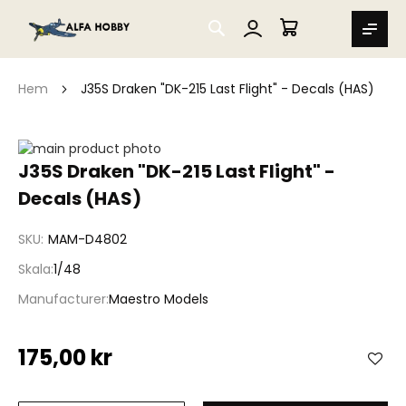
SEARCH
MIN VARUKORG
Hem
J35S Draken "DK-215 Last Flight" - Decals (HAS)
Hoppa
till
Hoppa
J35S Draken "DK-215 Last Flight" -
slutet
till
Decals (HAS)
av
början
bildgalleriet
av
bildgalleriet
SKU
MAM-D4802
Skala
1/48
Manufacturer
Maestro Models
175,00 kr