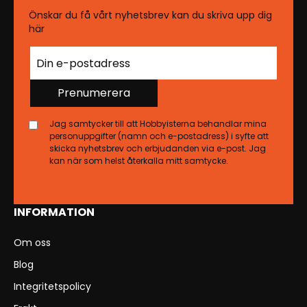
Önskar du få vårt nyhetsbrev kan du skriva upp dig
här
Prenumerera
Jag samtycker till att Hobbyisterna behandlar mina
personuppgifter (namn och e-postadress) i syfte att
skicka nyhetsbrev och erbjudanden via e-post. Jag
kan när som helst återkalla mitt samtycke.
INFORMATION
Om oss
Blog
Integritetspolicy