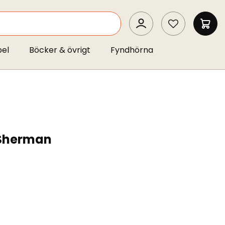
SEARCH
MIN 
pel
Böcker & övrigt
Fyndhörna
 Sherman