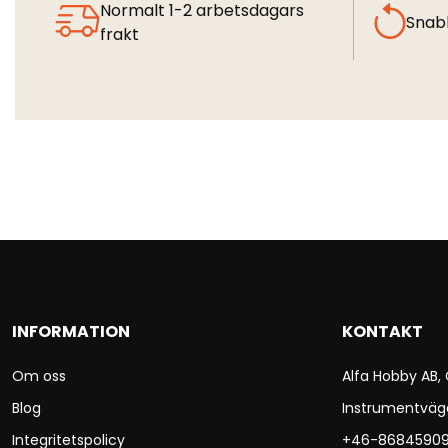
Normalt 1-2 arbetsdagars
Snab
frakt
INFORMATION
KONTAKT
Om oss
Alfa Hobby AB,
Blog
Instrumentväg
Integritetspolicy
+46-8684590