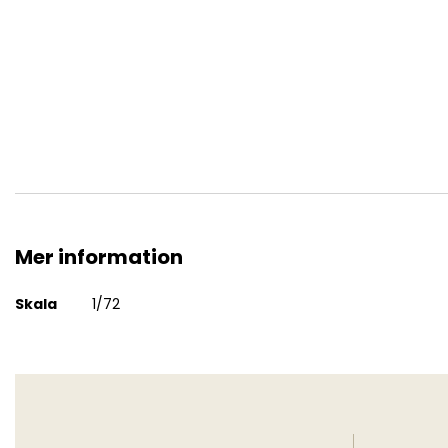
M4A3 (105) HVSS Sherman
Mer information
Mer
Skala
1/72
information