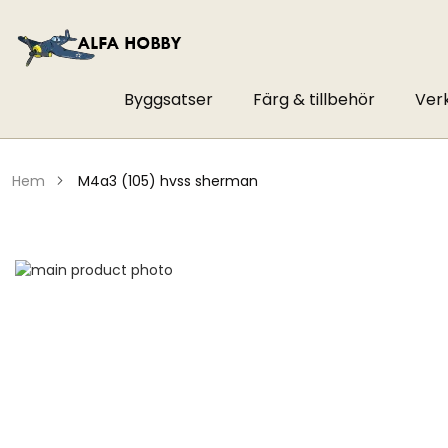
Byggsatser
Färg & tillbehör
Ver
hem
m4a3 (105) hvss sherman
Hoppa
till
Hoppa
slutet
till
av
början
bildgalleriet
av
bildgalleriet