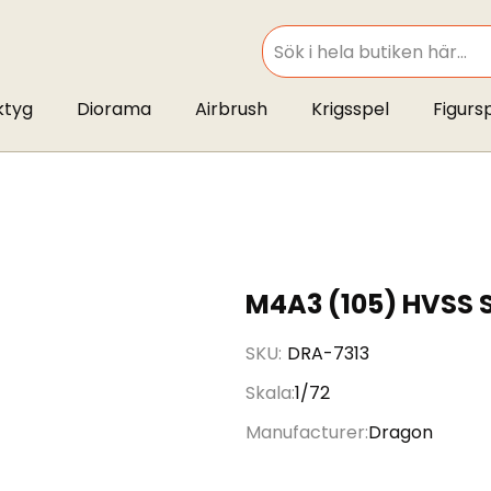
SEARCH
ktyg
Diorama
Airbrush
Krigsspel
Figurs
M4A3 (105) HVSS
SKU
DRA-7313
Skala
1/72
Manufacturer
Dragon