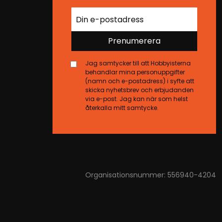
Prenumerera
Jag samtycker till att Hobbyisterna
behandlar mina personuppgifter
(namn och e-postadress) i syfte att
skicka nyhetsbrev och erbjudanden
via e-post. Jag kan när som helst
återkalla mitt samtycke.
Organisationsnummer: 556940-4204