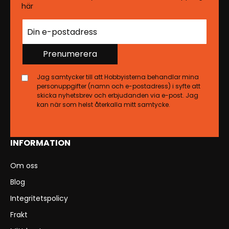
här
Prenumerera
Jag samtycker till att Hobbyisterna behandlar mina
personuppgifter (namn och e-postadress) i syfte att
skicka nyhetsbrev och erbjudanden via e-post. Jag
kan när som helst återkalla mitt samtycke.
INFORMATION
Om oss
Blog
Integritetspolicy
Frakt