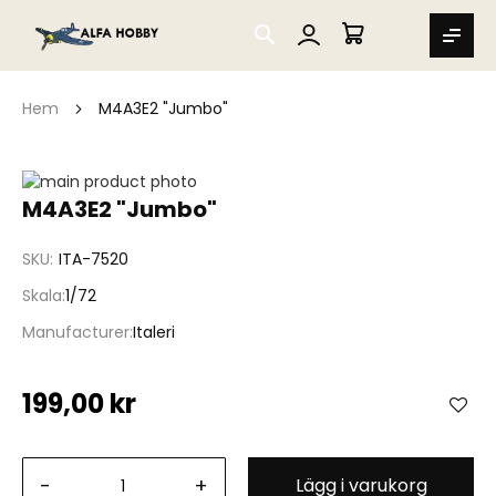
SEARCH
MIN VARUKORG
Hem
M4A3E2 "Jumbo"
Hoppa
till
Hoppa
M4A3E2 "Jumbo"
slutet
till
av
början
SKU
ITA-7520
bildgalleriet
av
bildgalleriet
Skala
1/72
Manufacturer
Italeri
199,00 kr
-
+
Lägg i varukorg