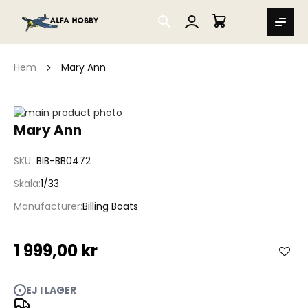
SEARCH
MIN VARUKORG
Hem
Mary Ann
Hoppa
till
Hoppa
Mary Ann
slutet
till
av
början
SKU
BIB-BB0472
bildgalleriet
av
bildgalleriet
Skala
1/33
Manufacturer
Billing Boats
1 999,00 kr
EJ I LAGER