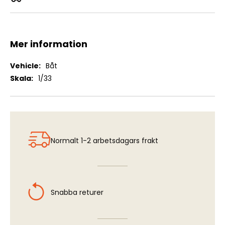
Mary Ann
Mer information
Mer
Båt
information
1/33
Normalt 1-2 arbetsdagars frakt
Snabba returer