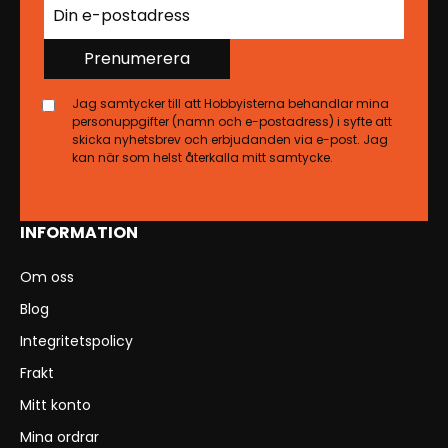
Prenumerera
Jag samtycker till att Hobbyisterna behandlar mina
personuppgifter (namn och e-postadress) i syfte att
skicka nyhetsbrev och erbjudanden via e-post. Jag
kan när som helst återkalla mitt samtycke.
INFORMATION
Om oss
Blog
Integritetspolicy
Frakt
Mitt konto
Mina ordrar