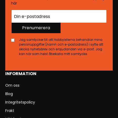
här
Prenumerera
Jag samtycker till att Hobbyisterna behandlar mina
personuppgifter (namn och e-postadress) i syfte att
skicka nyhetsbrev och erbjudanden via e-post. Jag
kan när som helst återkalla mitt samtycke.
INFORMATION
Om oss
Blog
Integritetspolicy
Frakt