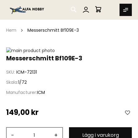
SEARCH
MIN VARUKORG
Hem
Messerschmitt Bf109E-3
Hoppa
till
Hoppa
Messerschmitt Bf109E-3
slutet
till
av
början
SKU
ICM-72131
bildgalleriet
av
bildgalleriet
Skala
1/72
Manufacturer
ICM
149,00 kr
-
+
Lägg i varukorg