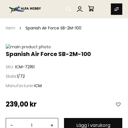
SEARCH
MIN VARUKORG
Hem
Spanish Air Force SB-2M-100
Hoppa
till
Hoppa
Spanish Air Force SB-2M-100
slutet
till
av
början
SKU
ICM-72161
bildgalleriet
av
bildgalleriet
Skala
1/72
Manufacturer
ICM
239,00 kr
-
+
Lägg i varukorg