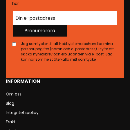
här
Prenumerera
Jag samtycker till att Hobbyisterna behandlar mina
personuppgifter (namn och e-postadress) i syfte att
skicka nyhetsbrev och erbjudanden via e-post. Jag
kan när som helst återkalla mitt samtycke.
INFORMATION
Om oss
Blog
Integritetspolicy
Frakt