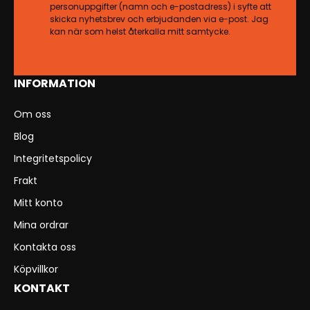
personuppgifter (namn och e-postadress) i syfte att
skicka nyhetsbrev och erbjudanden via e-post. Jag
kan när som helst återkalla mitt samtycke.
INFORMATION
Om oss
Blog
Integritetspolicy
Frakt
Mitt konto
Mina ordrar
Kontakta oss
Köpvillkor
KONTAKT