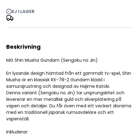
MG Shin Musha Gundam (Sengoku no Jin) 1/100
EJ I LAGER
Beskrivning
MG Shin Musha Gundam (Sengoku no Jin)
En lysande design hämtad från ett gammalt tv-spel, Shin
Musha är en klassisk RX-78-2 Gundam klädd i
samurajrustning och designad av Hajime Katoki.
Denna variant (Sengoku no Jin) tar ursprungskitet och
levererar en mer metallisk guld och silverplätering på
vapen och detaljer. Du får även med ett vackert diorama
med en traditionell japansk rumsavdelare och ett
vapenställ.
Inkluderar: