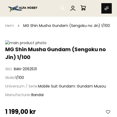
SEARCH
MIN VARUKORG
Hem
MG Shin Musha Gundam (Sengoku no Jin) 1/100
Hoppa
till
Hoppa
MG Shin Musha Gundam (Sengoku no
slutet
till
Jin) 1/100
av
början
bildgalleriet
av
bildgalleriet
SKU
BAN-2062531
Skala
1/100
Universum / Serie
Mobile Suit Gundam: Gundam Musou
Manufacturer
Bandai
1 199,00 kr