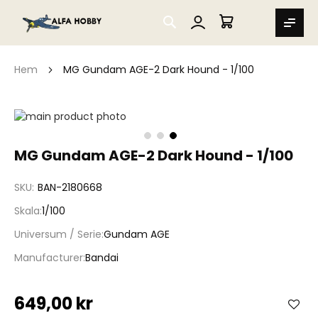
SEARCH
MIN VARUKORG
Hem
MG Gundam AGE-2 Dark Hound - 1/100
Hoppa
till
slutet
Hoppa
MG Gundam AGE-2 Dark Hound - 1/100
av
till
bildgalleriet
början
SKU
BAN-2180668
av
bildgalleriet
Skala
1/100
Universum / Serie
Gundam AGE
Manufacturer
Bandai
649,00 kr