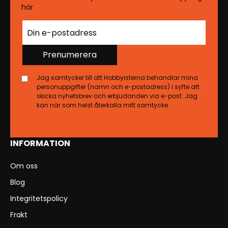
här
Prenumerera
Jag samtycker till att Hobbyisterna behandlar mina
personuppgifter (namn och e-postadress) i syfte att
skicka nyhetsbrev och erbjudanden via e-post. Jag
kan när som helst återkalla mitt samtycke.
INFORMATION
Om oss
Blog
Integritetspolicy
Frakt