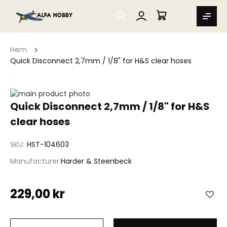
SEARCH
MIN VARUKORG
Hem
Quick Disconnect 2,7mm / 1/8" for H&S clear hoses
Hoppa
till
Hoppa
Quick Disconnect 2,7mm / 1/8" for H&S
slutet
till
clear hoses
av
början
bildgalleriet
av
bildgalleriet
SKU
HST-104603
Manufacturer
Harder & Steenbeck
229,00 kr