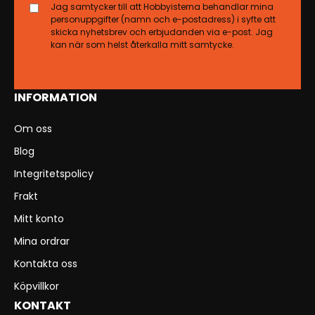
Jag samtycker till att Hobbyisterna behandlar mina
personuppgifter (namn och e-postadress) i syfte att
skicka nyhetsbrev och erbjudanden via e-post. Jag
kan när som helst återkalla mitt samtycke.
INFORMATION
Om oss
Blog
Integritetspolicy
Frakt
Mitt konto
Mina ordrar
Kontakta oss
Köpvillkor
KONTAKT