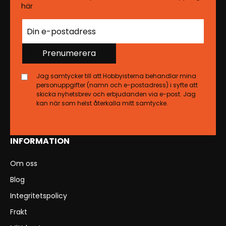
här
Prenumerera
Jag samtycker till att Hobbyisterna behandlar mina
personuppgifter (namn och e-postadress) i syfte att
skicka nyhetsbrev och erbjudanden via e-post. Jag
kan när som helst återkalla mitt samtycke.
INFORMATION
Om oss
Blog
Integritetspolicy
Frakt