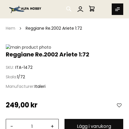
SEARCH
MIN VARUKORG
Hem
Reggiane Re.2002 Ariete 1:72
Hoppa
till
Hoppa
Reggiane Re.2002 Ariete 1:72
slutet
till
av
början
SKU
ITA-1472
bildgalleriet
av
bildgalleriet
Skala
1/72
Manufacturer
Italeri
249,00 kr
-
+
Lägg i varukorg