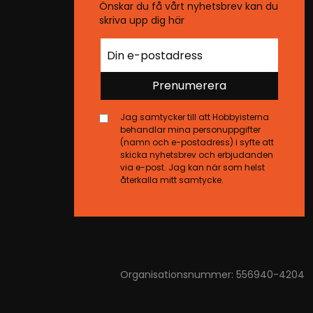
Önskar du få vårt nyhetsbrev kan du
skriva upp dig här
Prenumerera
Jag samtycker till att Hobbyisterna
behandlar mina personuppgifter
(namn och e-postadress) i syfte att
skicka nyhetsbrev och erbjudanden
via e-post. Jag kan när som helst
återkalla mitt samtycke.
Organisationsnummer: 556940-4204