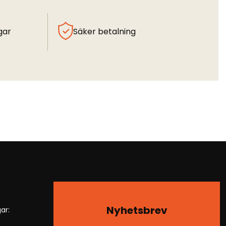
gar
Säker betalning
Nyhetsbrev
ar: