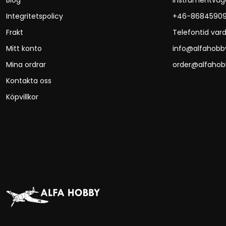
Blog
Instrumentväg
Integritetspolicy
+46-8684590
Frakt
Telefontid vard
Mitt konto
info@alfahobb
Mina ordrar
order@alfahob
Kontakta oss
Köpvillkor