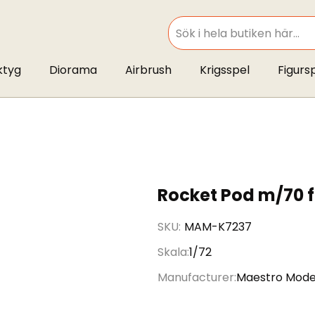
SEARCH
ktyg
Diorama
Airbrush
Krigsspel
Figurs
Rocket Pod m/70 
SKU
MAM-K7237
Skala
1/72
Manufacturer
Maestro Mode