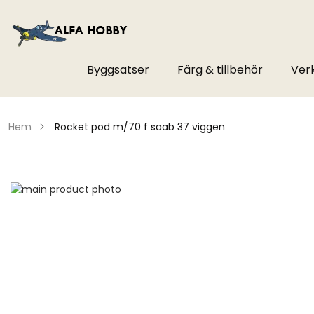
Byggsatser
Färg & tillbehör
Ver
hem
rocket pod m/70 f saab 37 viggen
Hoppa
till
Hoppa
slutet
till
av
början
bildgalleriet
av
bildgalleriet