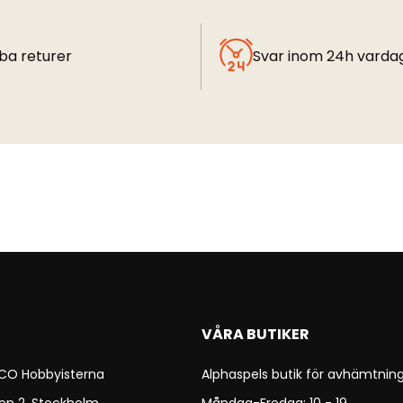
ba returer
Svar inom 24h varda
VÅRA BUTIKER
 CO Hobbyisterna
Alphaspels butik för avhämtning