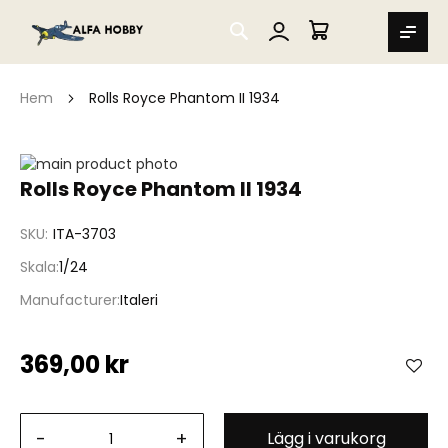
SEARCH
MIN VARUKORG
Hem
Rolls Royce Phantom II 1934
Hoppa
till
Hoppa
Rolls Royce Phantom II 1934
slutet
till
av
början
SKU
ITA-3703
bildgalleriet
av
bildgalleriet
Skala
1/24
Manufacturer
Italeri
369,00 kr
-
+
Lägg i varukorg