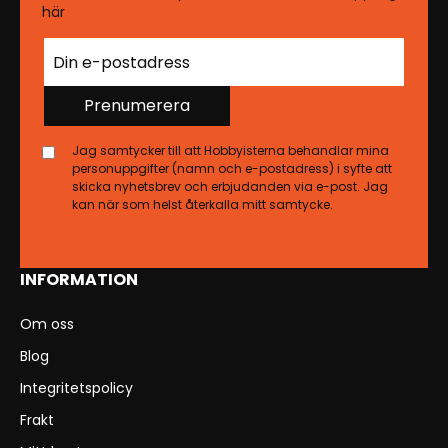
här
Prenumerera
Jag samtycker till att Hobbyisterna behandlar mina
personuppgifter (namn och e-postadress) i syfte att
skicka nyhetsbrev och erbjudanden via e-post. Jag
kan när som helst återkalla mitt samtycke.
INFORMATION
Om oss
Blog
Integritetspolicy
Frakt