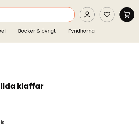
SEARCH
MIN 
pel
Böcker & övrigt
Fyndhörna
llda klaffar
ls