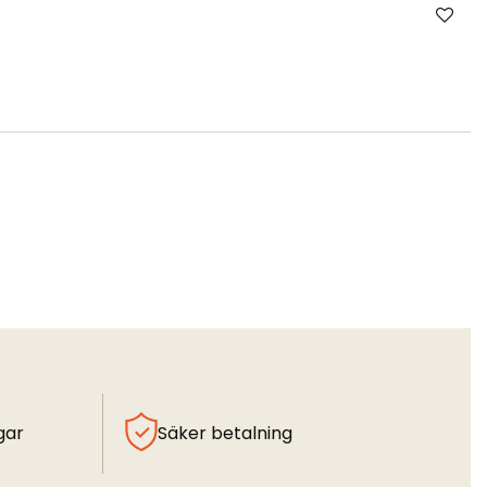
gar
Säker betalning