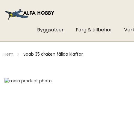
Byggsatser
Färg & tillbehör
Ver
hem
saab 35 draken fällda klaffar
Hoppa
till
Hoppa
slutet
till
av
början
bildgalleriet
av
bildgalleriet