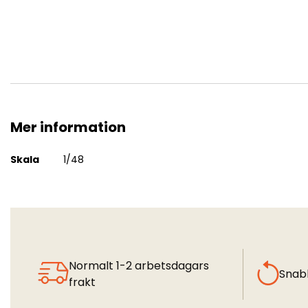
Mer information
SAAB 35 Draken fällda klaffar
Mer
Skala
1/48
information
Normalt 1-2 arbetsdagars
Snab
frakt