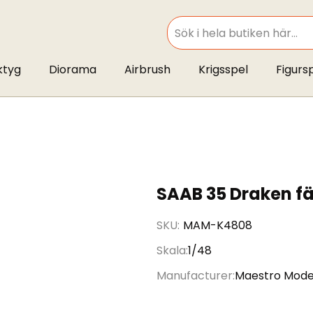
SEARCH
ktyg
Diorama
Airbrush
Krigsspel
Figurs
SAAB 35 Draken fä
SKU
MAM-K4808
Skala
1/48
Manufacturer
Maestro Mode