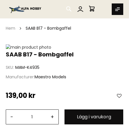
SEARCH
MIN VARUKORG
Hem
SAAB B17 - Bombgaffel
Hoppa
till
Hoppa
SAAB B17 - Bombgaffel
slutet
till
av
början
SKU
MAM-K4935
bildgalleriet
av
bildgalleriet
Manufacturer
Maestro Models
139,00 kr
-
+
Lägg i varukorg