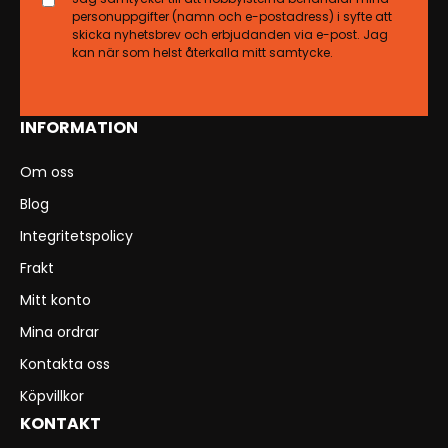
personuppgifter (namn och e-postadress) i syfte att
skicka nyhetsbrev och erbjudanden via e-post. Jag
kan när som helst återkalla mitt samtycke.
INFORMATION
Om oss
Blog
Integritetspolicy
Frakt
Mitt konto
Mina ordrar
Kontakta oss
Köpvillkor
KONTAKT