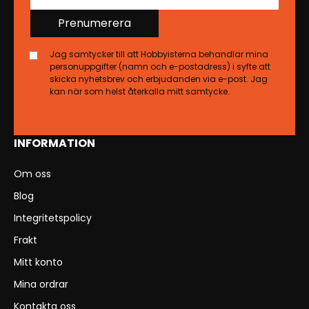
Prenumerera
Jag samtycker till att Hobbyisterna behandlar mina
personuppgifter (namn och e-postadress) i syfte att
skicka nyhetsbrev och erbjudanden via e-post. Jag
kan när som helst återkalla mitt samtycke.
INFORMATION
Om oss
Blog
Integritetspolicy
Frakt
Mitt konto
Mina ordrar
Kontakta oss