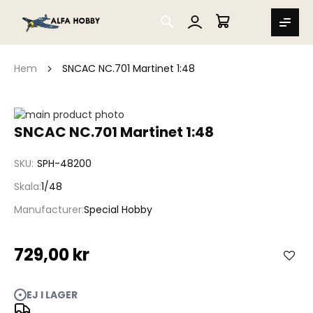
SEARCH
MIN VARUKORG
Hem
SNCAC NC.701 Martinet 1:48
Hoppa
till
Hoppa
SNCAC NC.701 Martinet 1:48
slutet
till
av
början
SKU
SPH-48200
bildgalleriet
av
bildgalleriet
Skala
1/48
Manufacturer
Special Hobby
729,00 kr
EJ I LAGER