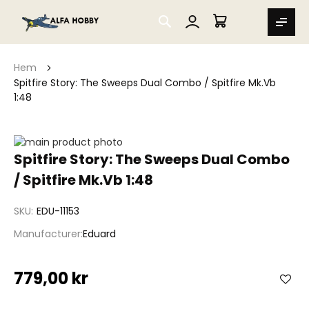
SEARCH
MIN VARUKORG
Hem
Spitfire Story: The Sweeps Dual Combo / Spitfire Mk.Vb
1:48
Hoppa
till
Hoppa
Spitfire Story: The Sweeps Dual Combo
slutet
till
/ Spitfire Mk.Vb 1:48
av
början
bildgalleriet
av
bildgalleriet
SKU
EDU-11153
Manufacturer
Eduard
779,00 kr