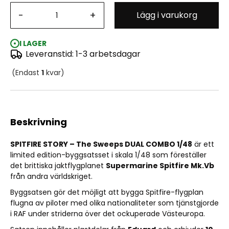
-
+
Lägg i varukorg
Spitfire Story: The Sweeps Dual Combo / Spitfire Mk.Vb
1:48
I LAGER
Leveranstid: 1-3 arbetsdagar
(Endast
1
kvar)
Beskrivning
SPITFIRE STORY – The Sweeps DUAL COMBO 1/48
är ett
limited edition-byggsatsset i skala 1/48 som föreställer
det brittiska jaktflygplanet
Supermarine Spitfire Mk.Vb
från andra världskriget.
Byggsatsen gör det möjligt att bygga Spitfire-flygplan
flugna av piloter med olika nationaliteter som tjänstgjorde
i RAF under striderna över det ockuperade Västeuropa.