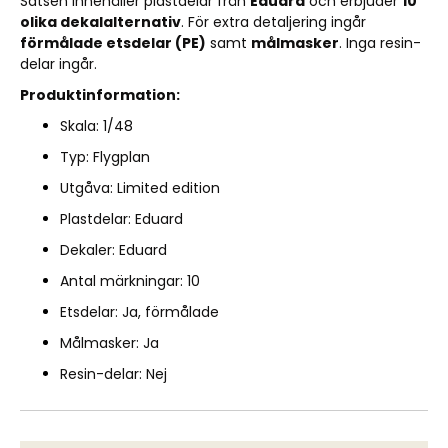
Satsen innehåller plastdelar från
Eduard
och erbjuder
10
olika dekalalternativ
. För extra detaljering ingår
förmålade etsdelar (PE)
samt
målmasker
. Inga resin-
delar ingår.
Produktinformation:
Skala: 1/48
Typ: Flygplan
Utgåva: Limited edition
Plastdelar: Eduard
Dekaler: Eduard
Antal märkningar: 10
Etsdelar: Ja, förmålade
Målmasker: Ja
Resin-delar: Nej