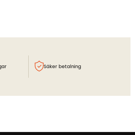
gar
Säker betalning