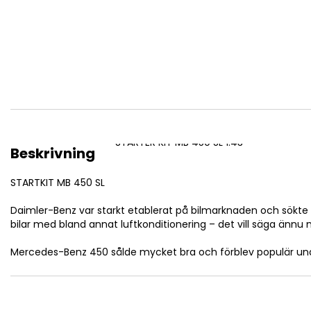
STARTER KIT MB 450 SL 1:43
Beskrivning
STARTKIT MB 450 SL
Daimler-Benz var starkt etablerat på bilmarknaden och sökte 
bilar med bland annat luftkonditionering – det vill säga ännu
Mercedes-Benz 450 sålde mycket bra och förblev populär under