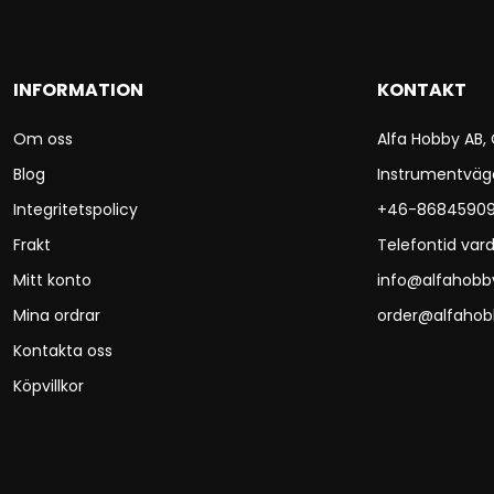
INFORMATION
KONTAKT
Om oss
Alfa Hobby AB,
Blog
Instrumentväg
Integritetspolicy
+46-8684590
Frakt
Telefontid vard
Mitt konto
info@alfahobb
Mina ordrar
order@alfahob
Kontakta oss
Köpvillkor