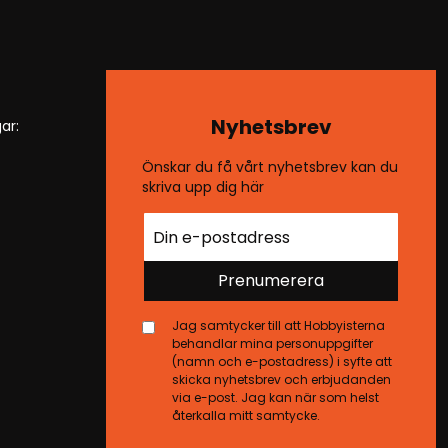
Nyhetsbrev
ar:
Önskar du få vårt nyhetsbrev kan du
skriva upp dig här
Prenumerera
Jag samtycker till att Hobbyisterna
behandlar mina personuppgifter
(namn och e-postadress) i syfte att
skicka nyhetsbrev och erbjudanden
via e-post. Jag kan när som helst
återkalla mitt samtycke.