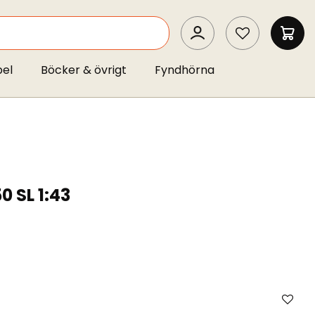
SEARCH
MIN 
pel
Böcker & övrigt
Fyndhörna
0 SL 1:43