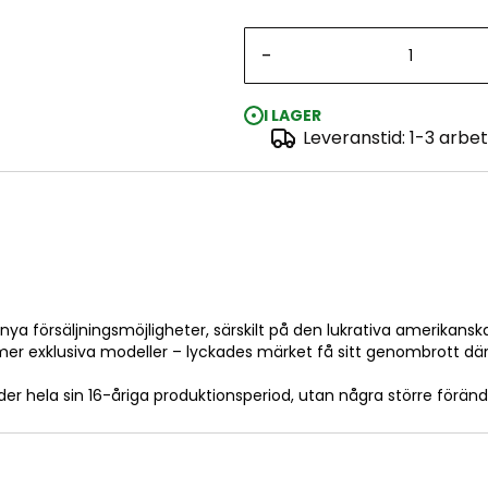
-
I LAGER
Leveranstid: 1-3 arbe
nya försäljningsmöjligheter, särskilt på den lukrativa amerika
 mer exklusiva modeller – lyckades märket få sitt genombrott där
 hela sin 16-åriga produktionsperiod, utan några större förändri