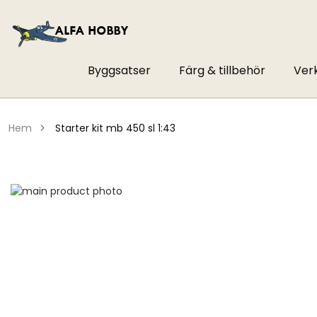
Byggsatser
Färg & tillbehör
Ver
hem
starter kit mb 450 sl 1:43
Hoppa
till
Hoppa
slutet
till
av
början
bildgalleriet
av
bildgalleriet