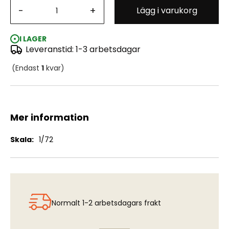
-
+
Lägg i varukorg
Svenska Aero He-5/T Hansa S 5A Ambulansplan
I LAGER
Leveranstid: 1-3 arbetsdagar
(Endast
1
kvar)
Mer information
Mer
1/72
information
Normalt 1-2 arbetsdagars frakt