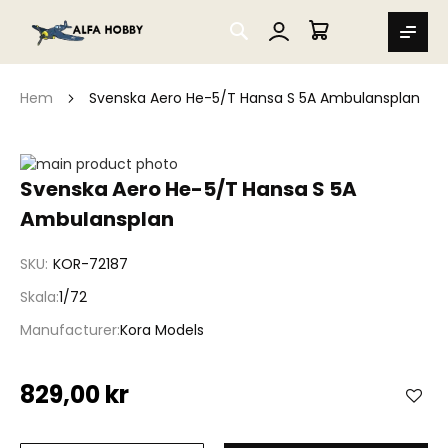
SEARCH
MIN VARUKORG
Hem
Svenska Aero He-5/T Hansa S 5A Ambulansplan
Hoppa
till
Hoppa
Svenska Aero He-5/T Hansa S 5A
slutet
till
Ambulansplan
av
början
bildgalleriet
av
bildgalleriet
SKU
KOR-72187
Skala
1/72
Manufacturer
Kora Models
829,00 kr