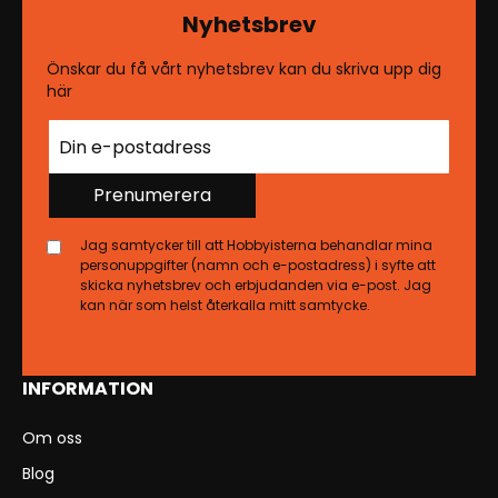
Nyhetsbrev
Önskar du få vårt nyhetsbrev kan du skriva upp dig
här
Prenumerera
Jag samtycker till att Hobbyisterna behandlar mina
personuppgifter (namn och e-postadress) i syfte att
skicka nyhetsbrev och erbjudanden via e-post. Jag
kan när som helst återkalla mitt samtycke.
INFORMATION
Om oss
Blog