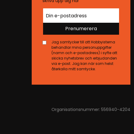
skriva upp dig här
Prenumerera
Jag samtycker till att Hobbyisterna
behandlar mina personuppgifter
(namn och e-postadress) i syfte att
skicka nyhetsbrev och erbjudanden
via e-post. Jag kan när som helst
återkalla mitt samtycke.
Organisationsnummer: 556940-4204