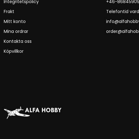
Integritetspolicy
+46-8684590
Frakt
Telefontid vard
Mitt konto
info@alfahobb
Mina ordrar
order@alfahob
Kontakta oss
Köpvillkor