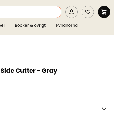
SEARCH
MIN 
pel
Böcker & övrigt
Fyndhörna
Side Cutter - Gray