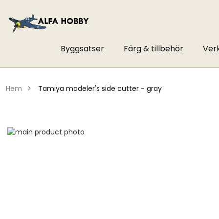
Byggsatser
Färg & tillbehör
Ver
hem
tamiya modeler's side cutter - gray
Hoppa
till
Hoppa
slutet
till
av
början
bildgalleriet
av
bildgalleriet