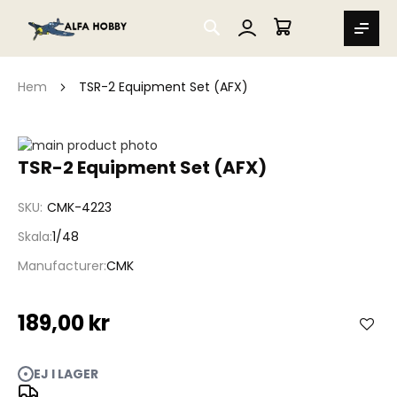
SEARCH
MIN VARUKORG
Hem
TSR-2 Equipment Set (AFX)
Hoppa
till
Hoppa
TSR-2 Equipment Set (AFX)
slutet
till
av
början
SKU
CMK-4223
bildgalleriet
av
bildgalleriet
Skala
1/48
Manufacturer
CMK
189,00 kr
EJ I LAGER