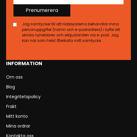
Prenumerera
Jag samtycker till att Hobbyisterna behandlar mina
personuppgifter (namn och e-postadress) i syfte att
skicka nyhetsbrev och erbjudanden via e-post. Jag
kan när som helst återkalla mitt samtycke.
INFORMATION
Om oss
Blog
Integritetspolicy
Frakt
Mitt konto
Mina ordrar
Kontakta oss