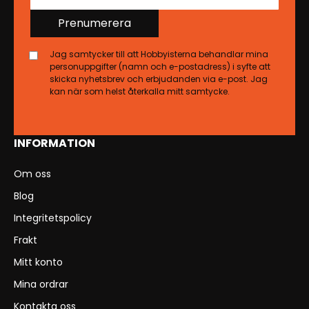
Prenumerera
Jag samtycker till att Hobbyisterna behandlar mina
personuppgifter (namn och e-postadress) i syfte att
skicka nyhetsbrev och erbjudanden via e-post. Jag
kan när som helst återkalla mitt samtycke.
INFORMATION
Om oss
Blog
Integritetspolicy
Frakt
Mitt konto
Mina ordrar
Kontakta oss