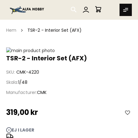
SEARCH
MIN VARUKORG
Hem
TSR-2 - Interior Set (AFX)
Hoppa
till
Hoppa
TSR-2 - Interior Set (AFX)
slutet
till
av
början
SKU
CMK-4220
bildgalleriet
av
bildgalleriet
Skala
1/48
Manufacturer
CMK
319,00 kr
EJ I LAGER