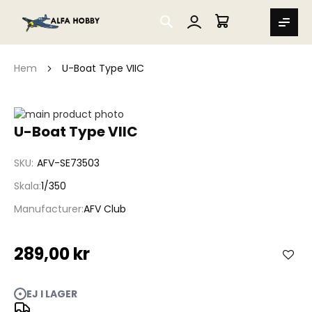
SEARCH
MIN VARUKORG
Hem
U-Boat Type VIIC
Hoppa
till
Hoppa
U-Boat Type VIIC
slutet
till
av
början
SKU
AFV-SE73503
bildgalleriet
av
bildgalleriet
Skala
1/350
Manufacturer
AFV Club
289,00 kr
EJ I LAGER