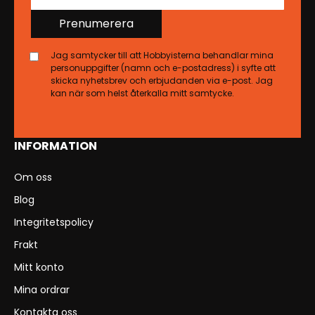
Prenumerera
Jag samtycker till att Hobbyisterna behandlar mina
personuppgifter (namn och e-postadress) i syfte att
skicka nyhetsbrev och erbjudanden via e-post. Jag
kan när som helst återkalla mitt samtycke.
INFORMATION
Om oss
Blog
Integritetspolicy
Frakt
Mitt konto
Mina ordrar
Kontakta oss