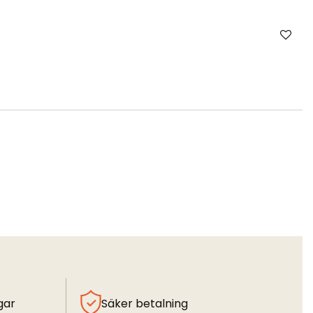
gar
Säker betalning