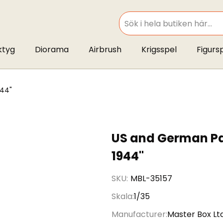
SEARCH
ktyg
Diorama
Airbrush
Krigsspel
Figurs
944"
US and German Pa
1944"
SKU
MBL-35157
Skala
1/35
Manufacturer
Master Box Lt