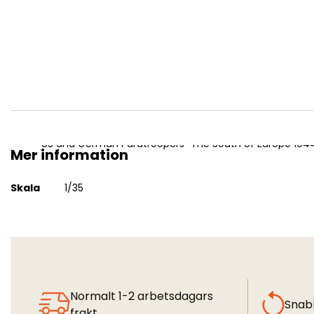
US and German Paratroopers "The South of Europe 194
Mer information
Mer
Skala
1/35
information
Normalt 1-2 arbetsdagars
Snab
frakt