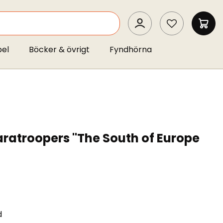
SEARCH
MIN 
pel
Böcker & övrigt
Fyndhörna
ratroopers "The South of Europe
d