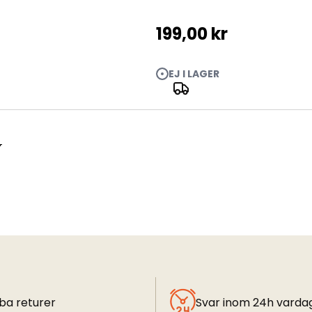
199,00 kr
EJ I LAGER
4"
ba returer
Svar inom 24h varda