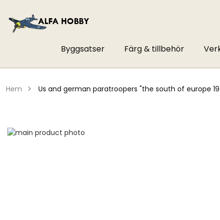
Byggsatser
Färg & tillbehör
Ver
hem
us and german paratroopers "the south of europe 1
Hoppa
till
Hoppa
slutet
till
av
början
bildgalleriet
av
bildgalleriet