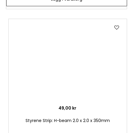
Lägg
till
i
önske
49,00 kr
Styrene Strip: H-beam 2.0 x 2.0 x 350mm