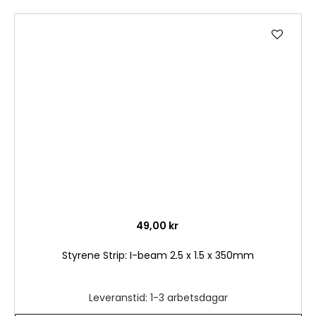
Lägg
till
i
önske
49,00 kr
Styrene Strip: I-beam 2.5 x 1.5 x 350mm
Leveranstid: 1-3 arbetsdagar