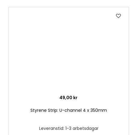
Lägg
till
i
önske
49,00 kr
Styrene Strip: U-channel 4 x 350mm
Leveranstid: 1-3 arbetsdagar