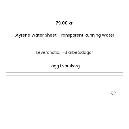
79,00 kr
Styrene Water Sheet: Transparent Running Water
Leveranstid: 1-3 arbetsdagar
Lägg i varukorg
Lägg
till
i
önske