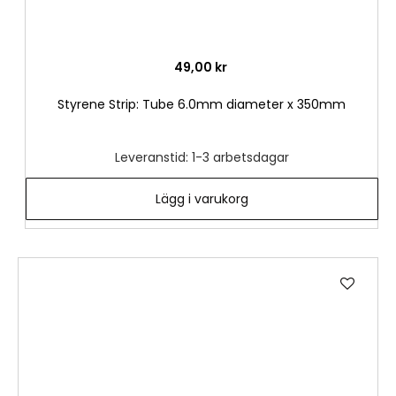
49,00 kr
Styrene Strip: Tube 6.0mm diameter x 350mm
Leveranstid: 1-3 arbetsdagar
Lägg i varukorg
Lägg
till
i
önske