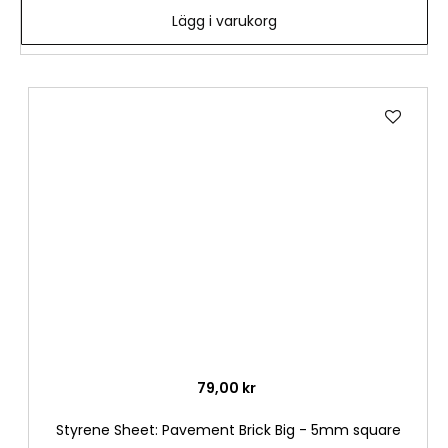
Lägg i varukorg
Lägg
till
i
önske
79,00 kr
Styrene Sheet: Pavement Brick Big - 5mm square