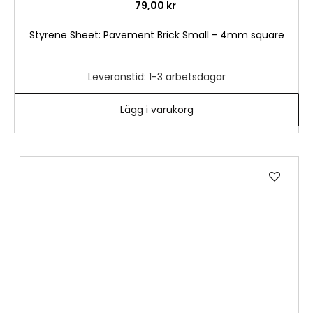
79,00 kr
Styrene Sheet: Pavement Brick Small - 4mm square
Leveranstid: 1-3 arbetsdagar
Lägg i varukorg
Lägg
till
i
önske