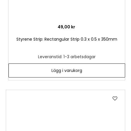
49,00 kr
Styrene Strip: Rectangular Strip 0.3 x 0.5 x 350mm
Leveranstid: 1-3 arbetsdagar
Lägg i varukorg
Lägg
till
i
önske