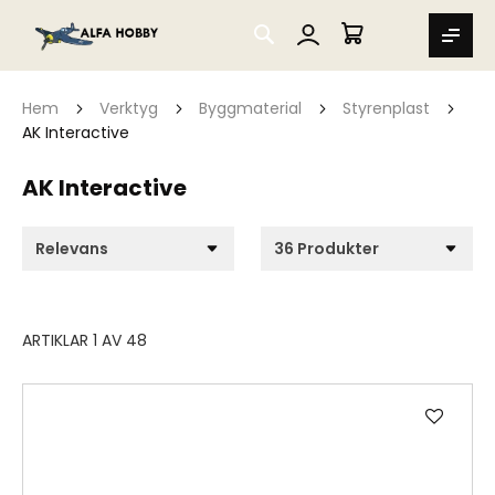
SEARCH
MIN VARUKORG
Hem
Verktyg
Byggmaterial
Styrenplast
AK Interactive
AK Interactive
ARTIKLAR
1
AV
48
Lägg
till
i
önske