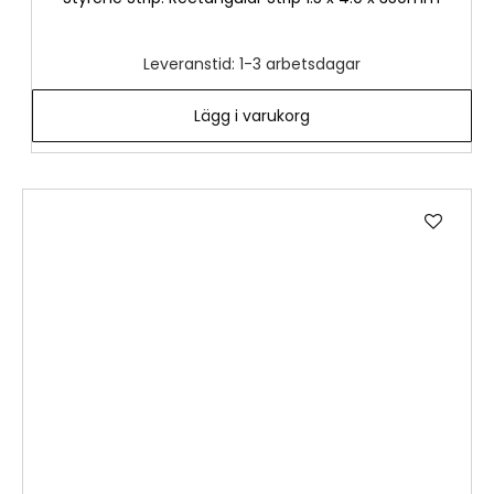
Leveranstid: 1-3 arbetsdagar
Lägg i varukorg
Lägg
till
i
önske