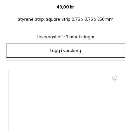
49,00 kr
Styrene Strip: Square Strip 0.75 x 0.75 x 350mm
Leveranstid: 1-3 arbetsdagar
Lägg i varukorg
Lägg
till
i
önske