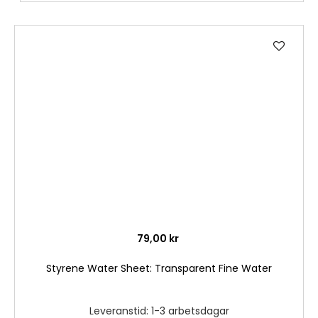
Lägg
till
i
önske
79,00 kr
Styrene Water Sheet: Transparent Fine Water
Leveranstid: 1-3 arbetsdagar