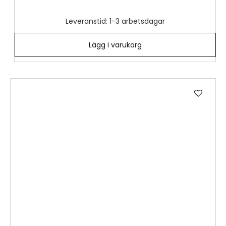
Leveranstid: 1-3 arbetsdagar
Lägg i varukorg
Lägg
till
i
önske