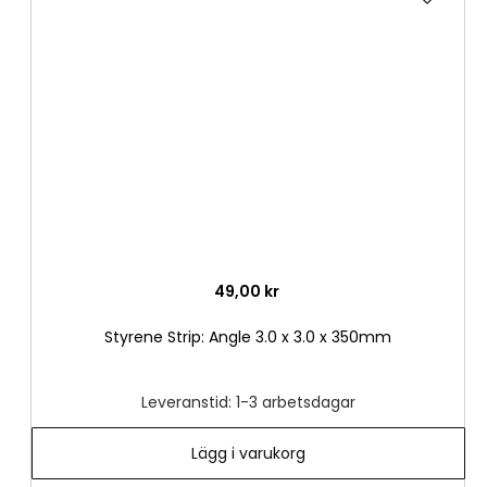
till
i
önske
49,00 kr
Styrene Strip: Angle 3.0 x 3.0 x 350mm
Leveranstid: 1-3 arbetsdagar
Lägg i varukorg