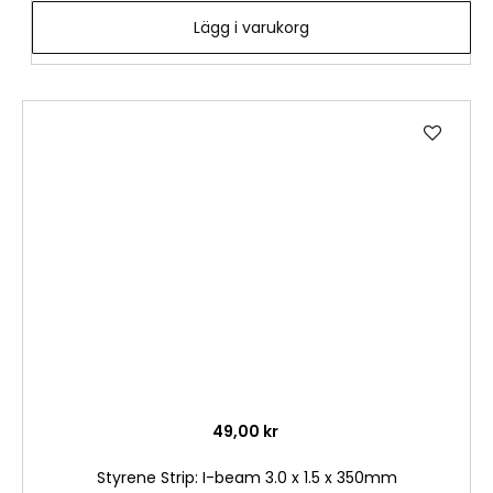
Lägg i varukorg
Lägg
till
i
önske
49,00 kr
Styrene Strip: I-beam 3.0 x 1.5 x 350mm