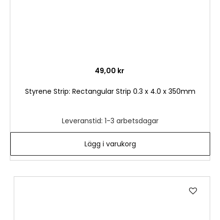
49,00 kr
Styrene Strip: Rectangular Strip 0.3 x 4.0 x 350mm
Leveranstid: 1-3 arbetsdagar
Lägg i varukorg
Lägg
till
i
önske