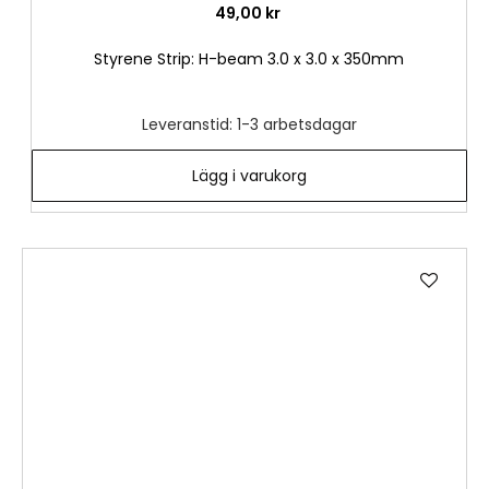
49,00 kr
Styrene Strip: H-beam 3.0 x 3.0 x 350mm
Leveranstid: 1-3 arbetsdagar
Lägg i varukorg
Lägg
till
i
önske