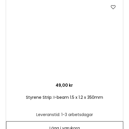
Lägg
till
i
önske
49,00 kr
Styrene Strip: I-beam 1.5 x 1.2 x 350mm
Leveranstid: 1-3 arbetsdagar
Lägg i varukorg