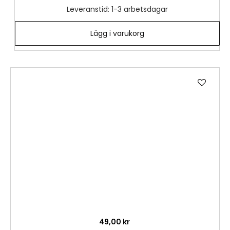
Leveranstid: 1-3 arbetsdagar
Lägg i varukorg
Lägg
till
i
önske
49,00 kr