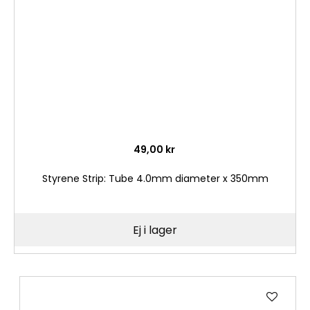
önske
49,00 kr
Styrene Strip: Tube 4.0mm diameter x 350mm
Ej i lager
Lägg
till