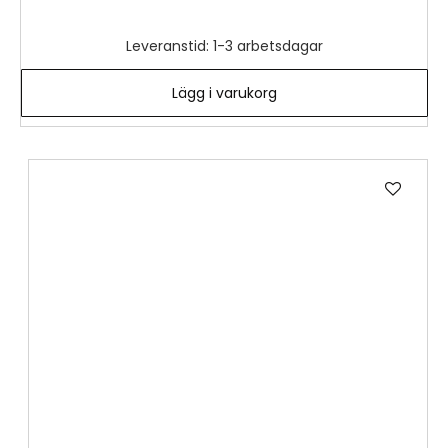
Leveranstid: 1-3 arbetsdagar
Lägg i varukorg
Lägg
till
i
önske