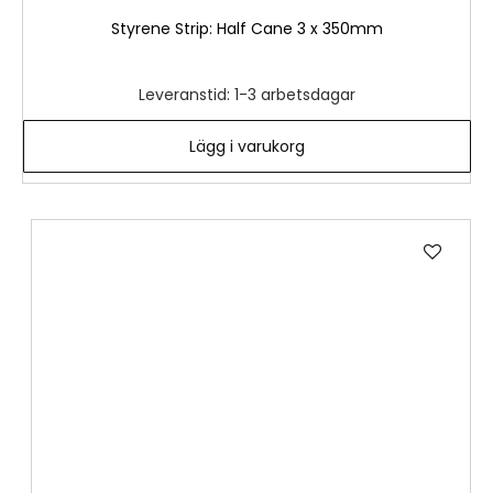
Styrene Strip: Half Cane 3 x 350mm
Leveranstid: 1-3 arbetsdagar
Lägg i varukorg
Lägg
till
i
önske