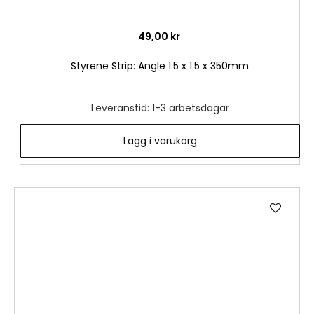
49,00 kr
Styrene Strip: Angle 1.5 x 1.5 x 350mm
Leveranstid: 1-3 arbetsdagar
Lägg i varukorg
Lägg
till
i
önske