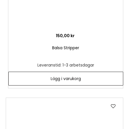
150,00 kr
Balsa Stripper
Leveranstid: 1-3 arbetsdagar
Lägg i varukorg
Lägg
till
i
önske