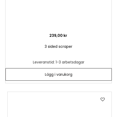
239,00 kr
3 sided scraper
Leveranstid: 1-3 arbetsdagar
Lägg i varukorg
Lägg
till
i
önske