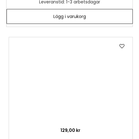
Leveranstid: 1-3 arbetsdagar
Lägg i varukorg
Lägg
till
i
önske
129,00 kr