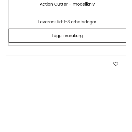
Action Cutter – modellkniv
Leveranstid: 1-3 arbetsdagar
Lägg i varukorg
Lägg
till
i
önske