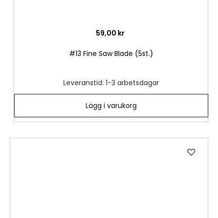
59,00 kr
#13 Fine Saw Blade (5st.)
Leveranstid: 1-3 arbetsdagar
Lägg i varukorg
Lägg
till
i
önske