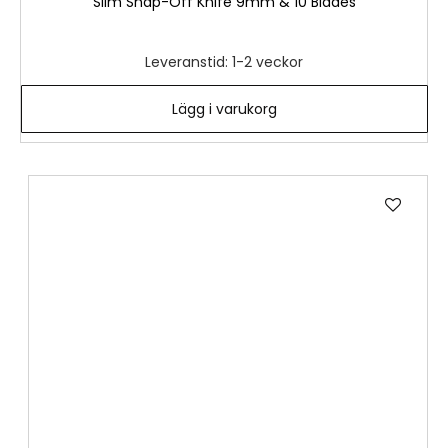
Slim Snap-Off Knife 9mm & 10 Blades
Leveranstid: 1-2 veckor
Lägg i varukorg
Lägg
till
i
önske