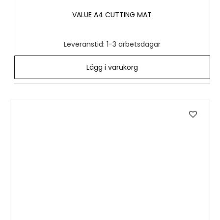
VALUE A4 CUTTING MAT
Leveranstid: 1-3 arbetsdagar
Lägg i varukorg
Lägg
till
i
önske