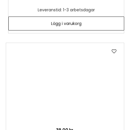
Leveranstid: 1-3 arbetsdagar
Lägg i varukorg
Lägg
till
i
önske