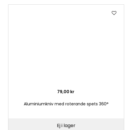
Lägg
till
i
önske
79,00 kr
Aluminiumkniv med roterande spets 360°
Ej i lager