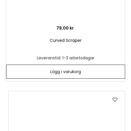
79,00 kr
Curved Scraper
Leveranstid: 1-3 arbetsdagar
Lägg i varukorg
Lägg
till
i
önske