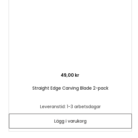
i
önske
49,00 kr
Straight Edge Carving Blade 2-pack
Leveranstid: 1-3 arbetsdagar
Lägg i varukorg