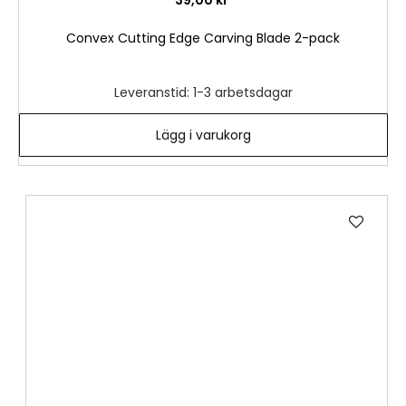
39,00 kr
Convex Cutting Edge Carving Blade 2-pack
Leveranstid: 1-3 arbetsdagar
Lägg i varukorg
Lägg
till
i
önske