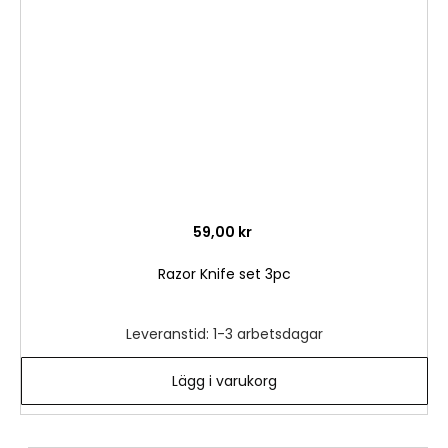
önske
59,00 kr
Razor Knife set 3pc
Leveranstid: 1-3 arbetsdagar
Lägg i varukorg