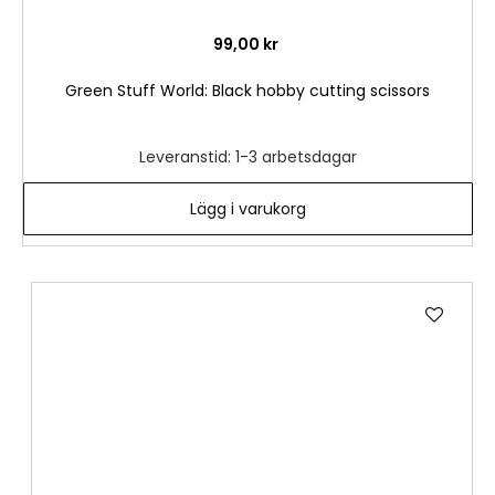
99,00 kr
Green Stuff World: Black hobby cutting scissors
Leveranstid: 1-3 arbetsdagar
Lägg i varukorg
Lägg
till
i
önske