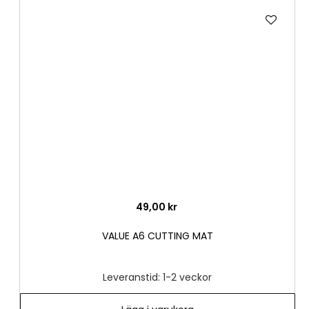
Lägg
till
i
önske
49,00 kr
VALUE A6 CUTTING MAT
Leveranstid: 1-2 veckor