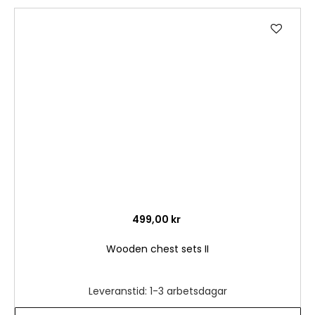
Lägg
till
i
önske
499,00 kr
Wooden chest sets II
Leveranstid: 1-3 arbetsdagar