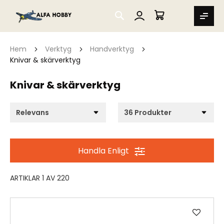
SEARCH
MIN VARUKORG
Hem
Verktyg
Handverktyg
Knivar & skärverktyg
Knivar & skärverktyg
Handla Enligt
ARTIKLAR
1
AV
220
Lägg
till