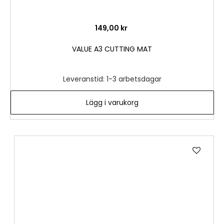
149,00 kr
VALUE A3 CUTTING MAT
Leveranstid: 1-3 arbetsdagar
Lägg i varukorg
Lägg
till
i
önske