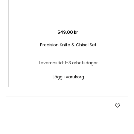
549,00 kr
Precision Knife & Chisel Set
Leveranstid: 1-3 arbetsdagar
Lägg i varukorg
Lägg
till
i
önske