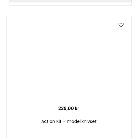
Lägg
till
i
önske
229,00 kr
Action Kit – modellknivset