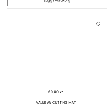
Lägg i varukorg
Lägg
till
i
önske
69,00 kr
VALUE A5 CUTTING MAT