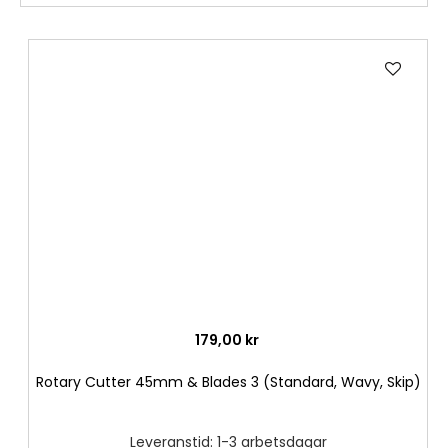
Lägg
till
i
önske
179,00 kr
Rotary Cutter 45mm & Blades 3 (Standard, Wavy, Skip)
Leveranstid: 1-3 arbetsdagar