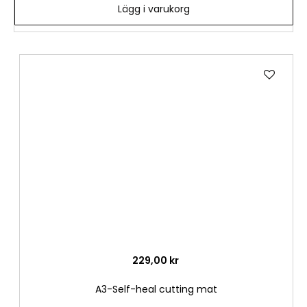
Lägg i varukorg
Lägg
till
i
önske
229,00 kr
A3-Self-heal cutting mat