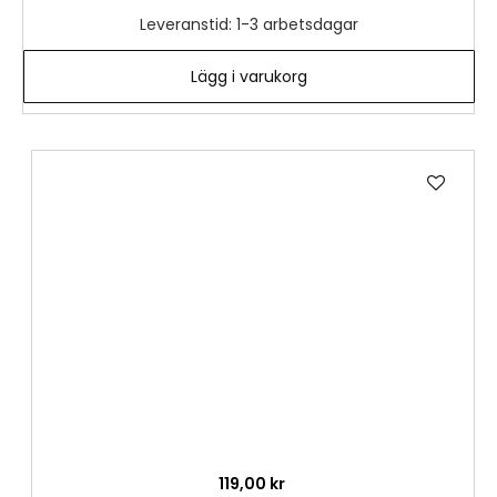
Leveranstid: 1-3 arbetsdagar
Lägg i varukorg
Lägg
till
i
önske
119,00 kr