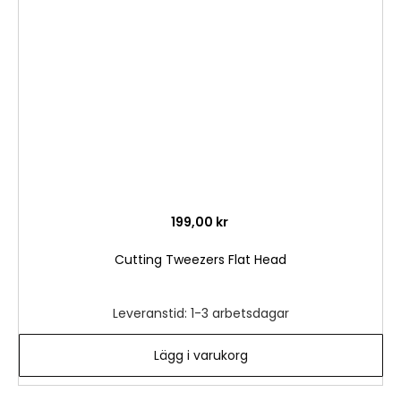
i
önske
199,00 kr
Cutting Tweezers Flat Head
Leveranstid: 1-3 arbetsdagar
Lägg i varukorg