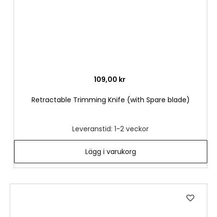
109,00 kr
Retractable Trimming Knife (with Spare blade)
Leveranstid: 1-2 veckor
Lägg i varukorg
Lägg
till
i