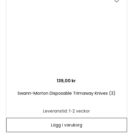
till
i
önske
139,00 kr
Swann-Morton Disposable Trimaway Knives (3)
Leveranstid: 1-2 veckor
Lägg i varukorg