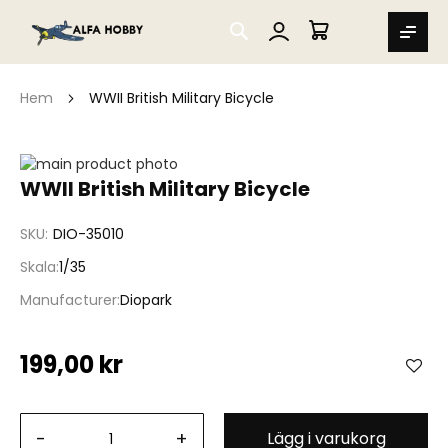
SEARCH
MIN VARUKORG
Hem
WWII British Military Bicycle
Hoppa
till
Hoppa
WWII British Military Bicycle
slutet
till
av
början
SKU
DIO-35010
bildgalleriet
av
bildgalleriet
Skala
1/35
Manufacturer
Diopark
199,00 kr
-
+
Lägg i varukorg