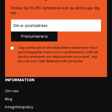
Önskar du få vårt nyhetsbrev kan du skriva upp dig
här
Prenumerera
Jag samtycker till att Hobbyisterna behandlar mina
personuppgifter (namn och e-postadress) i syfte att
skicka nyhetsbrev och erbjudanden via e-post. Jag
kan när som helst återkalla mitt samtycke.
INFORMATION
Om oss
Blog
Integritetspolicy