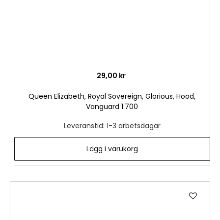
29,00 kr
Queen Elizabeth, Royal Sovereign, Glorious, Hood,
Vanguard 1:700
Leveranstid: 1-3 arbetsdagar
Lägg i varukorg
Lägg
till
i