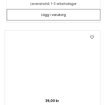
Leveranstid: 1-3 arbetsdagar
Lägg i varukorg
Lägg
till
i
önske
39,00 kr