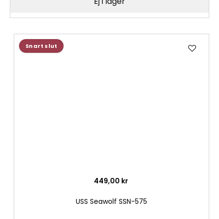
Ej i lager
Lägg
Snart slut
till
i
önske
449,00 kr
USS Seawolf SSN-575