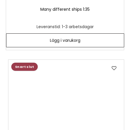
Many different ships 1:35
Leveranstid: 1-3 arbetsdagar
Lägg i varukorg
Lägg
Snart slut
till
i
önske