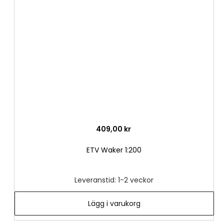
till
i
önske
409,00 kr
ETV Waker 1:200
Leveranstid: 1-2 veckor
Lägg i varukorg