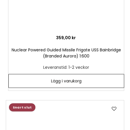
359,00 kr
Nuclear Powered Guided Missile Frigate USS Bainbridge
(Branded Aurora) 1:600
Leveranstid: 1-2 veckor
Lägg i varukorg
Lägg
Snart slut
till
i
önske