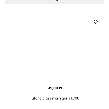
Lägg
till
i
önske
39,00 kr
Litorio class main guns 1:700