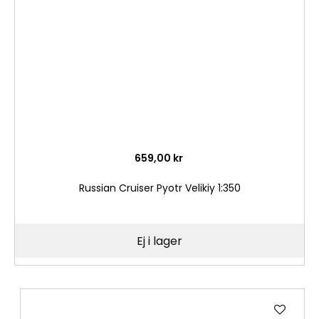
önske
659,00 kr
Russian Cruiser Pyotr Velikiy 1:350
Ej i lager
Lägg