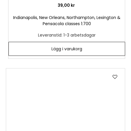
39,00 kr
Indianapolis, New Orleans, Northampton, Lexington &
Pensacola classes 1:700
Leveranstid: 1-3 arbetsdagar
Lägg i varukorg
Lägg
till
i
önske