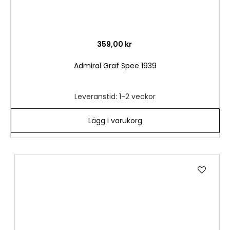
359,00 kr
Admiral Graf Spee 1939
Leveranstid: 1-2 veckor
Lägg i varukorg
Lägg
till
i
önske