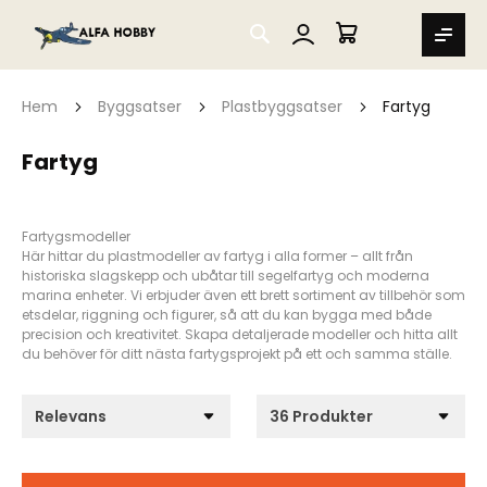
SEARCH
MIN VARUKORG
Hem
Byggsatser
Plastbyggsatser
Fartyg
Fartyg
Fartygsmodeller
Här hittar du plastmodeller av fartyg i alla former – allt från
historiska slagskepp och ubåtar till segelfartyg och moderna
marina enheter. Vi erbjuder även ett brett sortiment av tillbehör som
etsdelar, riggning och figurer, så att du kan bygga med både
precision och kreativitet. Skapa detaljerade modeller och hitta allt
du behöver för ditt nästa fartygsprojekt på ett och samma ställe.