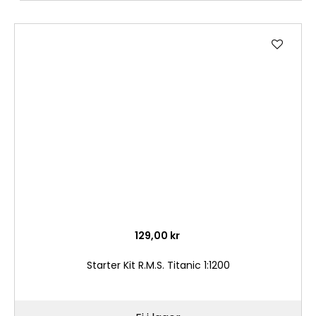
Lägg
till
i
önske
129,00 kr
Starter Kit R.M.S. Titanic 1:1200