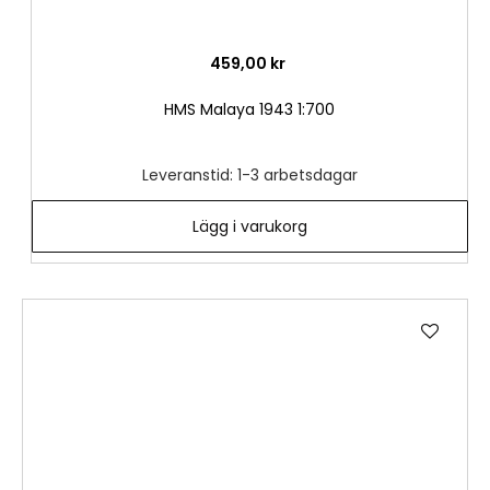
459,00 kr
HMS Malaya 1943 1:700
Leveranstid: 1-3 arbetsdagar
Lägg i varukorg
Lägg
till
i
önske