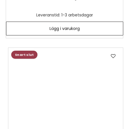
Leveranstid: 1-3 arbetsdagar
Lägg i varukorg
Lägg
Snart slut
till
i
önske