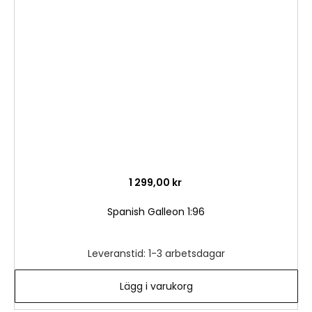
till
i
önske
1 299,00 kr
Spanish Galleon 1:96
Leveranstid: 1-3 arbetsdagar
Lägg i varukorg