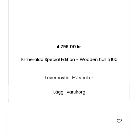
4 799,00 kr
Esmeralda Special Edition - Wooden hull 1/100
Leveranstid: 1-2 veckor
Lägg i varukorg
Lägg
till
i