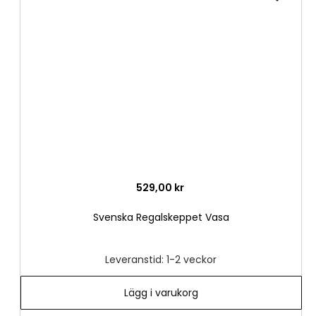
till
i
önske
529,00 kr
Svenska Regalskeppet Vasa
Leveranstid: 1-2 veckor
Lägg i varukorg