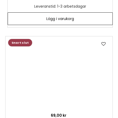
Leveranstid: 1-3 arbetsdagar
Lägg i varukorg
Lägg
Snart slut
till
i
önske
69,00 kr