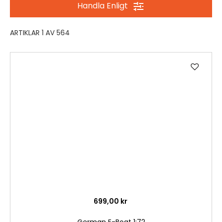
Handla Enligt
ARTIKLAR
1
AV
564
Lägg
till
i
önske
699,00 kr