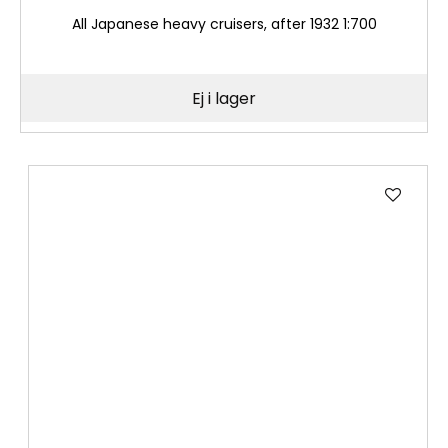
All Japanese heavy cruisers, after 1932 1:700
Ej i lager
Lägg
till
i
önske