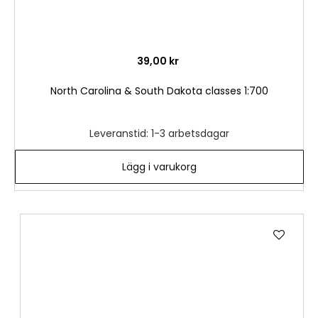
39,00 kr
North Carolina & South Dakota classes 1:700
Leveranstid: 1-3 arbetsdagar
Lägg i varukorg
Lägg
till
i
önske