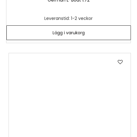
German E-Boat 1:72
Leveranstid: 1-2 veckor
Lägg i varukorg
Lägg
till
i
önske