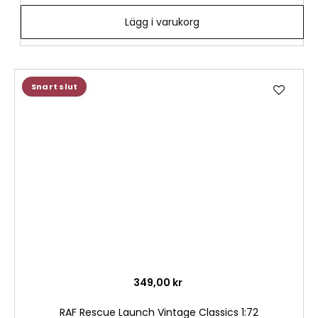
Lägg i varukorg
Lägg
Snart slut
till
i
önske
349,00 kr
RAF Rescue Launch Vintage Classics 1:72