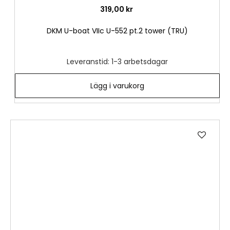
319,00 kr
DKM U-boat VIIc U-552 pt.2 tower (TRU)
Leveranstid: 1-3 arbetsdagar
Lägg i varukorg
Lägg
till
i
önske