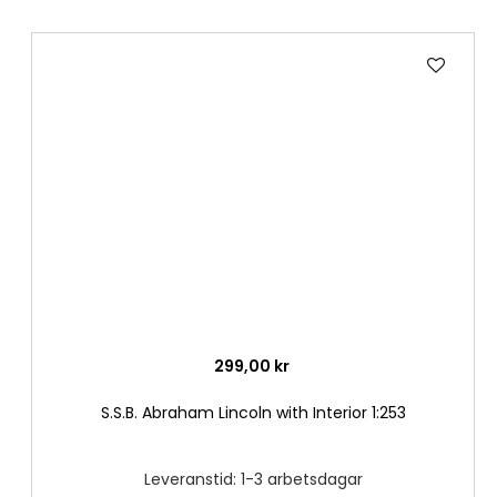
Lägg
till
i
önske
299,00 kr
S.S.B. Abraham Lincoln with Interior 1:253
Leveranstid: 1-3 arbetsdagar