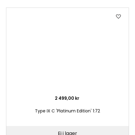
Lägg
till
i
önske
2 499,00 kr
Type IX C 'Platinum Edition' 1:72
Ej i lager