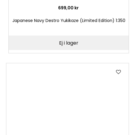
699,00 kr
Japanese Navy Destro Yukikaze (Limited Edition) 1:350
Ej i lager
Lägg
till
i
önske