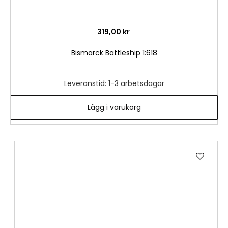
319,00 kr
Bismarck Battleship 1:618
Leveranstid: 1-3 arbetsdagar
Lägg i varukorg
Lägg
till
i
önske