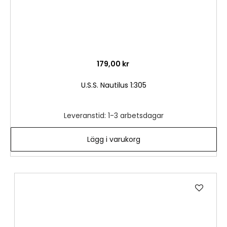
179,00 kr
U.S.S. Nautilus 1:305
Leveranstid: 1-3 arbetsdagar
Lägg i varukorg
Lägg
till
i
önske