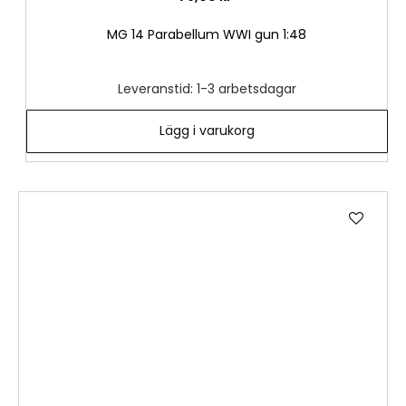
MG 14 Parabellum WWI gun 1:48
Leveranstid: 1-3 arbetsdagar
Lägg i varukorg
Lägg
till
i
önske