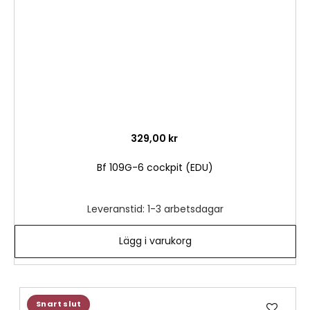
329,00 kr
Bf 109G-6 cockpit (EDU)
Leveranstid: 1-3 arbetsdagar
Lägg i varukorg
Lägg
Snart slut