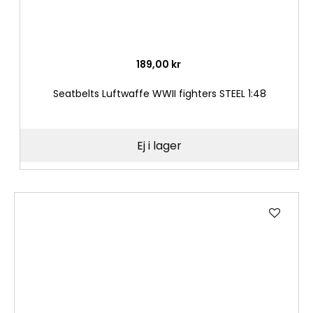
189,00 kr
Seatbelts Luftwaffe WWII fighters STEEL 1:48
Ej i lager
Lägg
till
i
önske