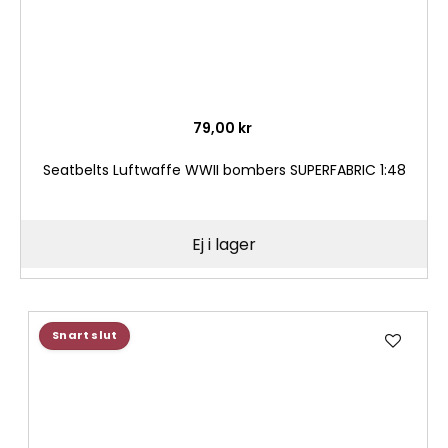
79,00 kr
Seatbelts Luftwaffe WWII bombers SUPERFABRIC 1:48
Ej i lager
Lägg
Snart slut
till
i
önske