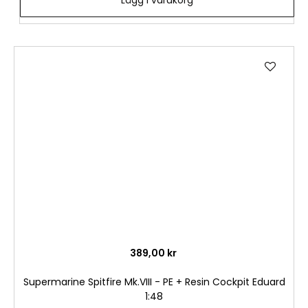
Lägg i varukorg
Lägg
till
i
önske
389,00 kr
Supermarine Spitfire Mk.VIII - PE + Resin Cockpit Eduard
1:48