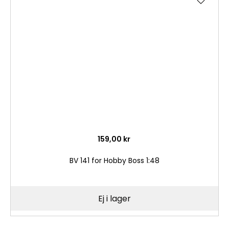
till
i
önske
159,00 kr
BV 141 for Hobby Boss 1:48
Ej i lager