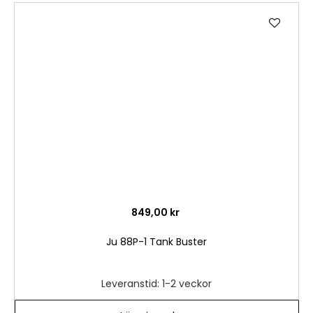
Lägg
till
i
önske
849,00 kr
Ju 88P-1 Tank Buster
Leveranstid: 1-2 veckor