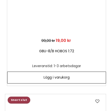
19,00 kr
99,00 kr
GBU-8/B HOBOS 1:72
Leveranstid: 1-3 arbetsdagar
Lägg i varukorg
Lägg
Snart slut
till
i