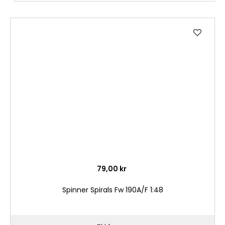
Lägg
till
i
önske
79,00 kr
Spinner Spirals Fw 190A/F 1:48