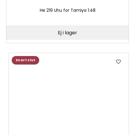
He 219 Uhu for Tamiya 1:48
Ej i lager
Lägg
Snart slut
till
i
önske