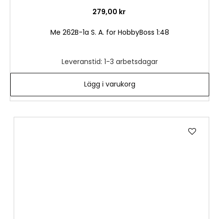
279,00 kr
Me 262B-1a S. A. for HobbyBoss 1:48
Leveranstid: 1-3 arbetsdagar
Lägg i varukorg
Lägg
till
i
önske