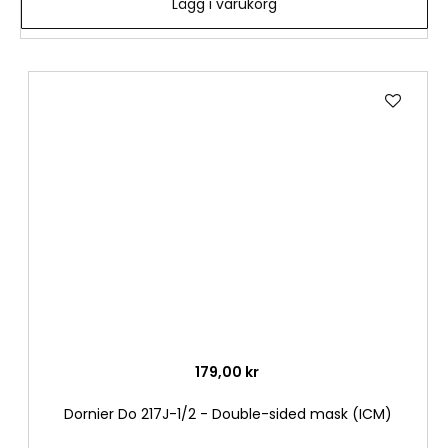
Lägg i varukorg
Lägg
till
i
önske
179,00 kr
Dornier Do 217J-1/2 - Double-sided mask (ICM)