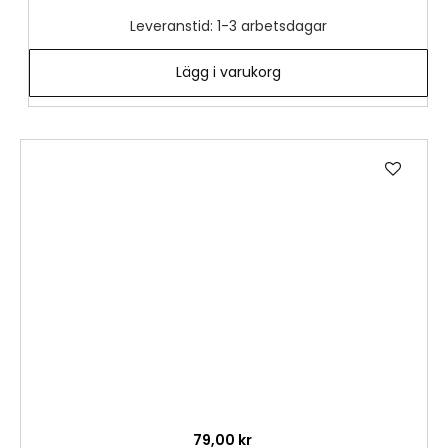
Leveranstid: 1-3 arbetsdagar
Lägg i varukorg
Lägg
till
i
önske
79,00 kr