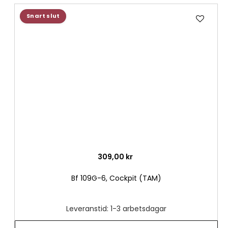
Lägg
Snart slut
till
i
önske
309,00 kr
Bf 109G-6, Cockpit (TAM)
Leveranstid: 1-3 arbetsdagar