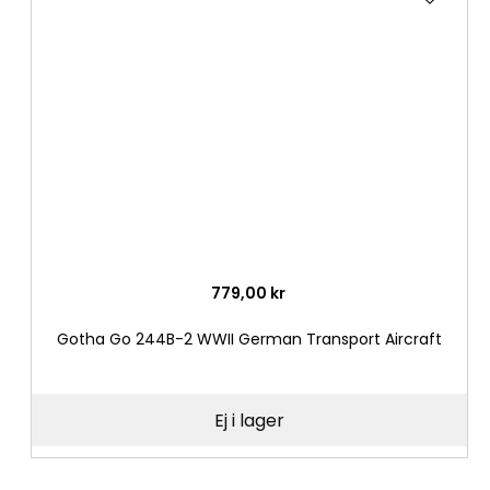
till
i
önske
779,00 kr
Gotha Go 244B-2 WWII German Transport Aircraft
Ej i lager