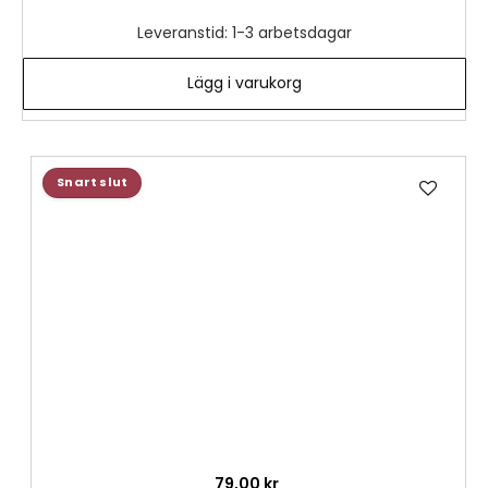
Leveranstid: 1-3 arbetsdagar
Lägg i varukorg
Lägg
Snart slut
till
i
önske
79,00 kr