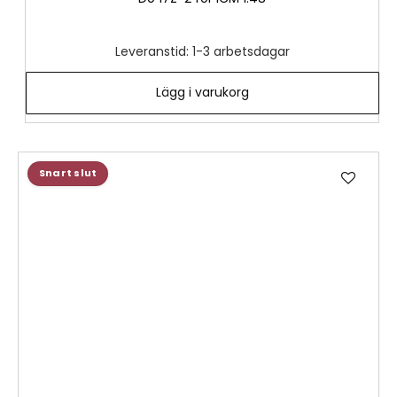
Leveranstid: 1-3 arbetsdagar
Lägg i varukorg
Lägg
Snart slut
till
i
önske