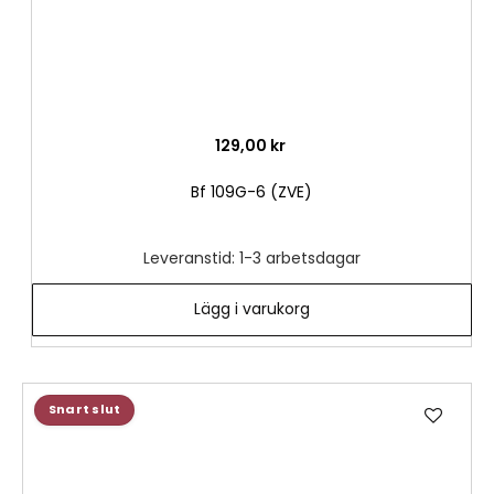
129,00 kr
Bf 109G-6 (ZVE)
Leveranstid: 1-3 arbetsdagar
Lägg i varukorg
Lägg
Snart slut
till
i
önske