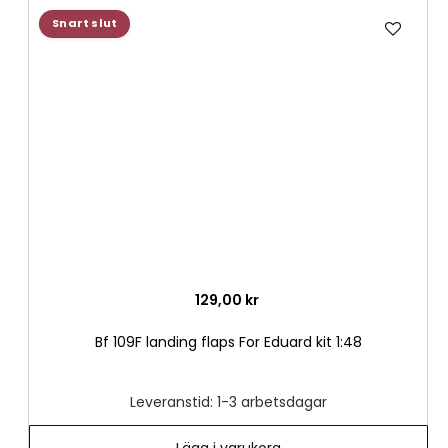
Lägg
Snart slut
till
i
önske
129,00 kr
Bf 109F landing flaps For Eduard kit 1:48
Leveranstid: 1-3 arbetsdagar