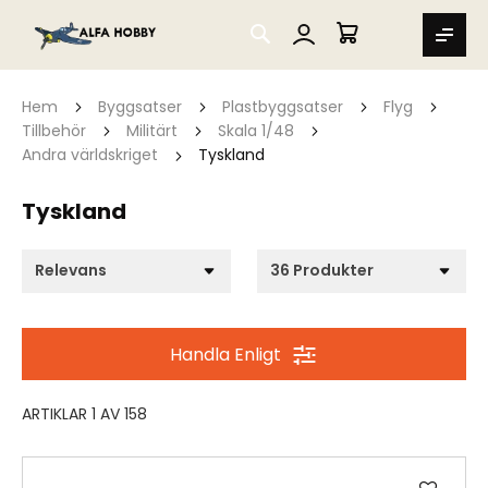
SEARCH
MIN VARUKORG
Hem
Byggsatser
Plastbyggsatser
Flyg
Tillbehör
Militärt
Skala 1/48
Andra världskriget
Tyskland
Tyskland
Handla Enligt
ARTIKLAR
1
AV
158
Lägg