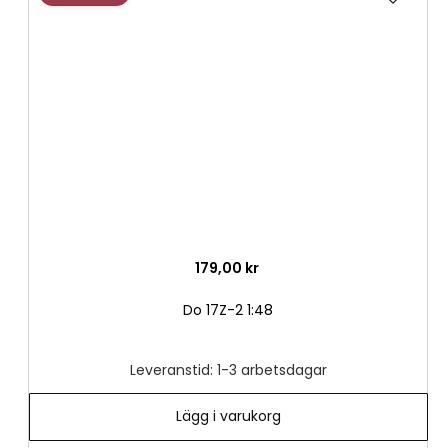
till
i
önske
179,00 kr
Do 17Z-2 1:48
Leveranstid: 1-3 arbetsdagar
Lägg i varukorg