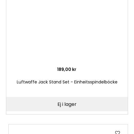
önske
189,00 kr
Luftwaffe Jack Stand Set - Einheitsspindelböcke
Ej i lager
Lägg