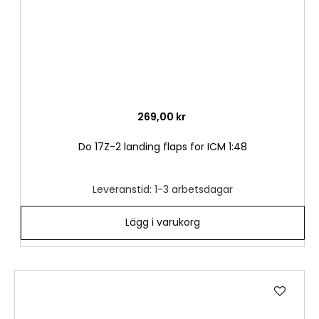
269,00 kr
Do 17Z-2 landing flaps for ICM 1:48
Leveranstid: 1-3 arbetsdagar
Lägg i varukorg
Lägg
till
i