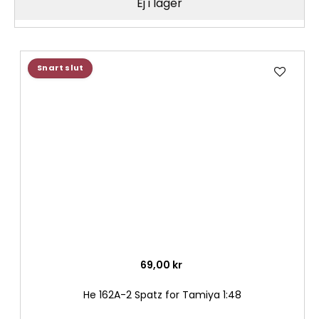
Ej i lager
Lägg
Snart slut
till
i
önske
69,00 kr
He 162A-2 Spatz for Tamiya 1:48