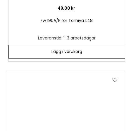
49,00 kr
Fw 190A/F for Tamiya 1:48
Leveranstid: 1-3 arbetsdagar
Lägg i varukorg
Lägg
till
i
önske