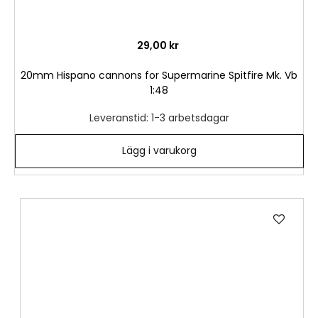
29,00 kr
20mm Hispano cannons for Supermarine Spitfire Mk. Vb
1:48
Leveranstid: 1-3 arbetsdagar
Lägg i varukorg
Lägg
till
i
önske