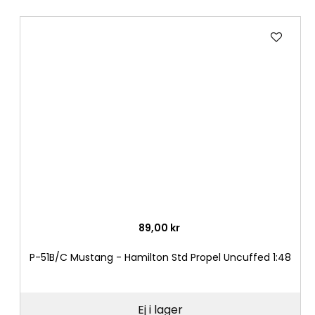
Lägg
till
i
önske
89,00 kr
P-51B/C Mustang - Hamilton Std Propel Uncuffed 1:48
Ej i lager