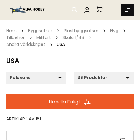
SEARCH
MIN VARUKORG
Hem
Byggsatser
Plastbyggsatser
Flyg
Tillbehör
Militärt
Skala 1/48
Andra världskriget
USA
USA
Handla Enligt
ARTIKLAR
1
AV
181
Lägg