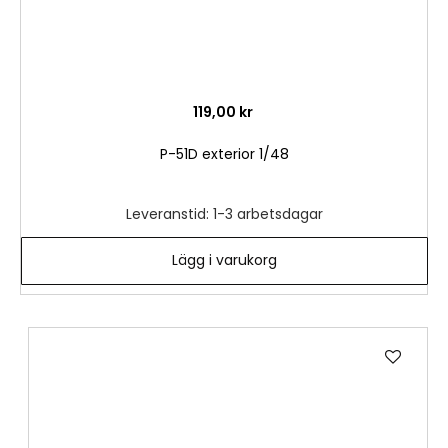
119,00 kr
P-51D exterior 1/48
Leveranstid: 1-3 arbetsdagar
Lägg i varukorg
Lägg
till
i
önske