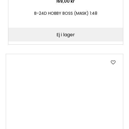
169,00 kr
B-24D HOBBY BOSS (MASK) 1:48
Ej i lager
Lägg
till
i
önske