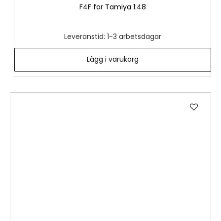
F4F for Tamiya 1:48
Leveranstid: 1-3 arbetsdagar
Lägg i varukorg
Lägg
till
i
önske