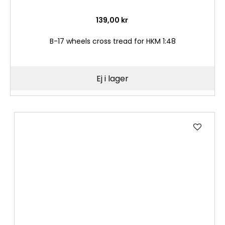
139,00 kr
B-17 wheels cross tread for HKM 1:48
Ej i lager
Lägg
till
i
önske