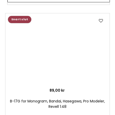
Lägg
Snart slut
till
i
önske
89,00 kr
B-17G for Monogram, Bandai, Hasegawa, Pro Modeler,
Revell 1:48