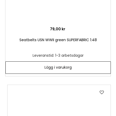
79,00 kr
Seatbelts USN WWII green SUPERFABRIC 1:48
Leveranstid: 1-3 arbetsdagar
Lägg i varukorg
Lägg
till
i
önske