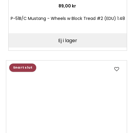
89,00 kr
P-51B/C Mustang - Wheels w Block Tread #2 (EDU) 1:48
Ej i lager
Lägg
Snart slut
till
i
önske