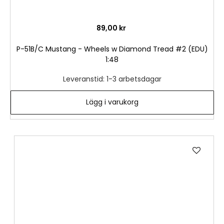
89,00 kr
P-51B/C Mustang - Wheels w Diamond Tread #2 (EDU)
1:48
Leveranstid: 1-3 arbetsdagar
Lägg i varukorg
Lägg
till
i
önske