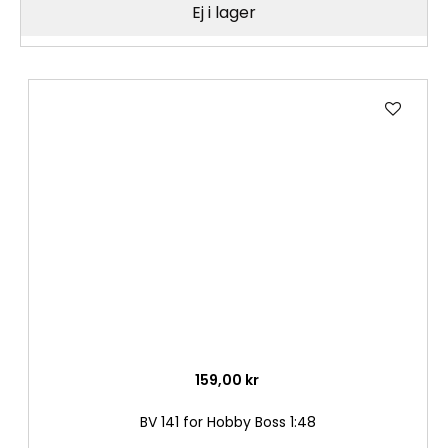
Ej i lager
Lägg
till
i
önske
159,00 kr
BV 141 for Hobby Boss 1:48