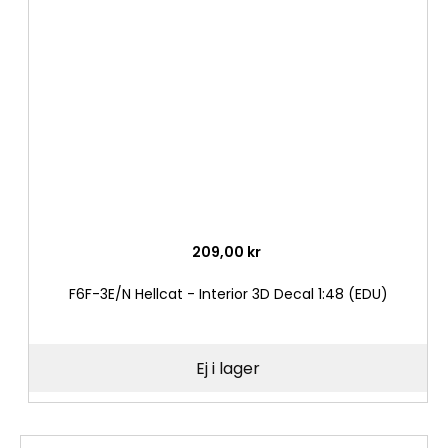
i
önske
209,00 kr
F6F-3E/N Hellcat - Interior 3D Decal 1:48 (EDU)
Ej i lager