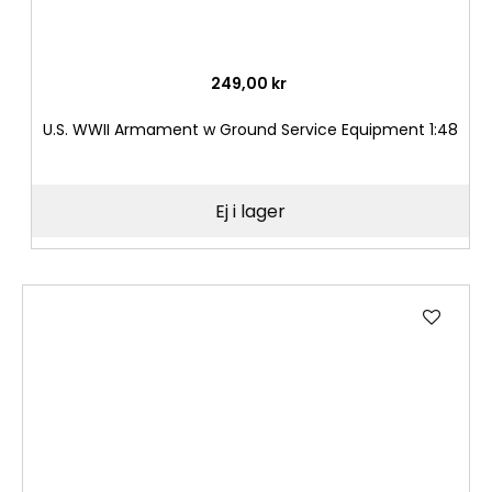
249,00 kr
U.S. WWII Armament w Ground Service Equipment 1:48
Ej i lager
Lägg
till
i
önske