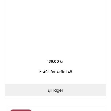
i
önske
139,00 kr
P-40B for Airfix 1:48
Ej i lager