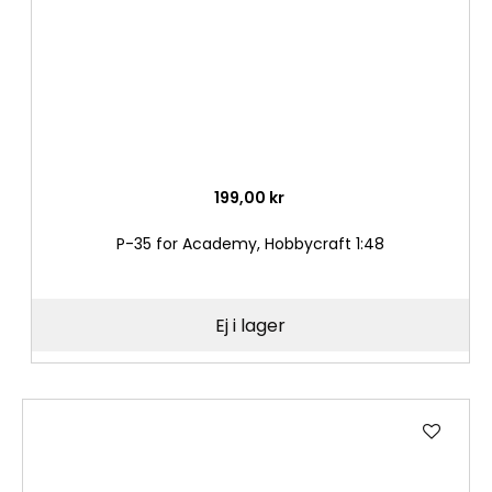
199,00 kr
P-35 for Academy, Hobbycraft 1:48
Ej i lager
Lägg
till
i