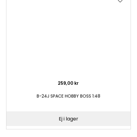
till
i
önske
259,00 kr
B-24J SPACE HOBBY BOSS 1:48
Ej i lager