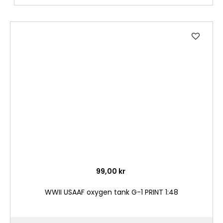
Lägg
till
i
önske
99,00 kr
WWII USAAF oxygen tank G-1 PRINT 1:48