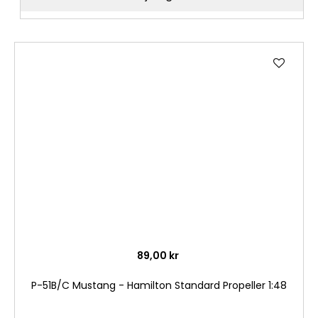
Lägg
till
i
önske
89,00 kr
P-51B/C Mustang - Hamilton Standard Propeller 1:48