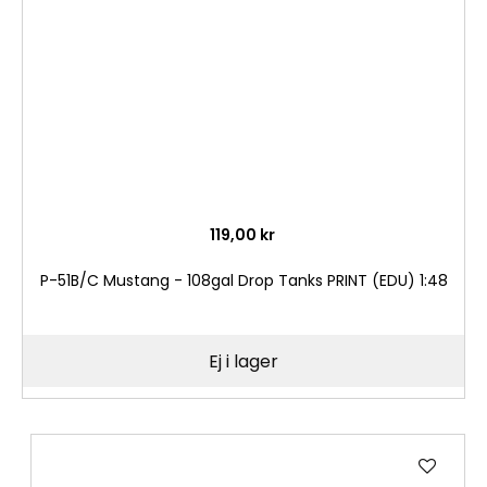
önske
119,00 kr
P-51B/C Mustang - 108gal Drop Tanks PRINT (EDU) 1:48
Ej i lager
Lägg
till