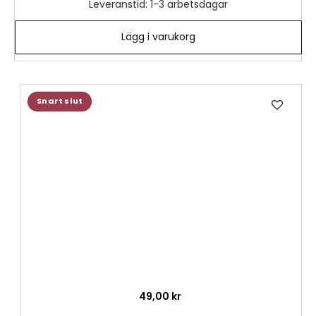
Leveranstid: 1-3 arbetsdagar
Lägg i varukorg
Lägg
Snart slut
till
i
önske
49,00 kr