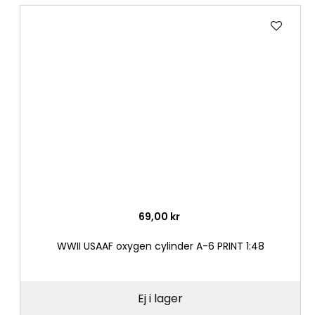
Lägg
till
i
önske
69,00 kr
WWII USAAF oxygen cylinder A-6 PRINT 1:48
Ej i lager