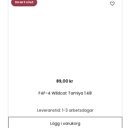
Lägg
Snart slut
till
i
önske
89,00 kr
F4F-4 Wildcat Tamiya 1:48
Leveranstid: 1-3 arbetsdagar
Lägg i varukorg