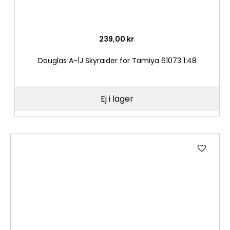
239,00 kr
Douglas A-1J Skyraider for Tamiya 61073 1:48
Ej i lager
Lägg
till
i
önske