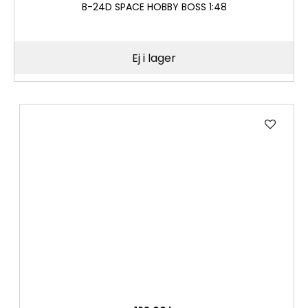
B-24D SPACE HOBBY BOSS 1:48
Ej i lager
Lägg
till
i
önske