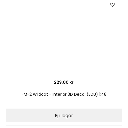
Lägg
till
i
önske
229,00 kr
FM-2 Wildcat - Interior 3D Decal (EDU) 1:48
Ej i lager