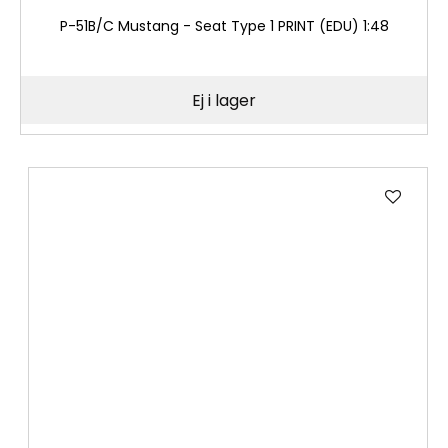
P-51B/C Mustang - Seat Type 1 PRINT (EDU) 1:48
Ej i lager
Lägg
till
i
önske