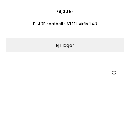
79,00 kr
P-40B seatbelts STEEL Airfix 1:48
Ej i lager
Lägg
till
i
önske