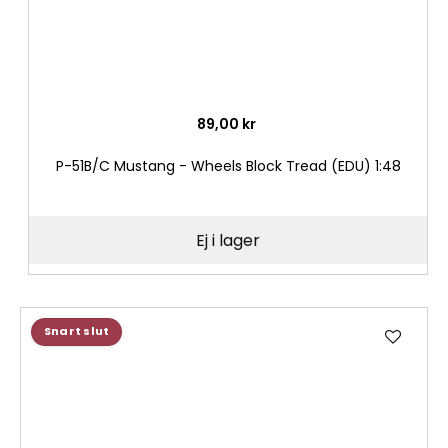
89,00 kr
P-51B/C Mustang - Wheels Block Tread (EDU) 1:48
Ej i lager
Lägg
Snart slut
till
i
önske