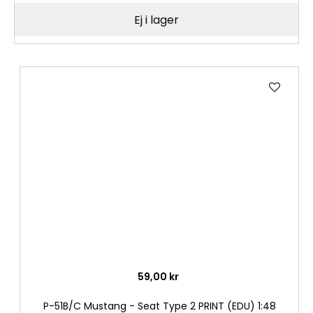
Ej i lager
Lägg
till
i
önske
59,00 kr
P-51B/C Mustang - Seat Type 2 PRINT (EDU) 1:48