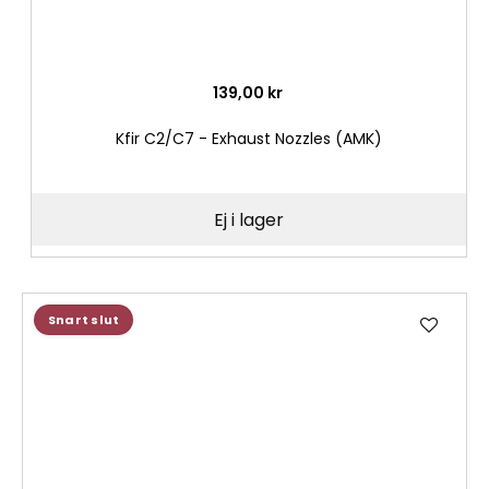
139,00 kr
Kfir C2/C7 - Exhaust Nozzles (AMK)
Ej i lager
Lägg
Snart slut
till
i
önske