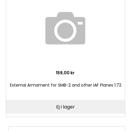
i
önske
159,00 kr
External Armament for SMB-2 and other IAF Planes 1:72
Ej i lager