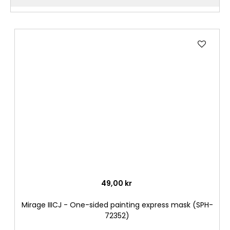
Lägg
till
i
önske
49,00 kr
Mirage IIICJ - One-sided painting express mask (SPH-
72352)