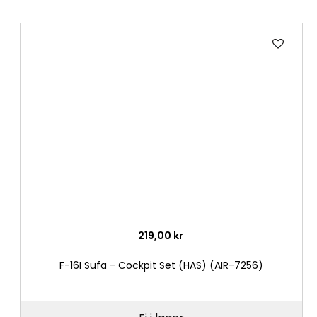
Lägg
till
i
önske
219,00 kr
F-16I Sufa - Cockpit Set (HAS) (AIR-7256)