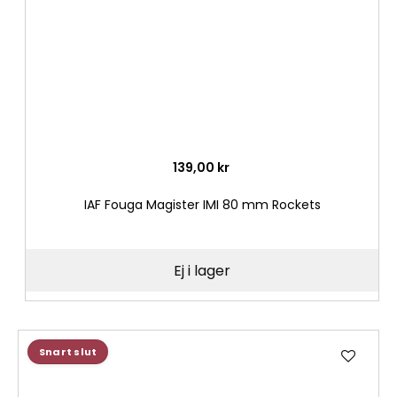
139,00 kr
IAF Fouga Magister IMI 80 mm Rockets
Ej i lager
Lägg
Snart slut
till
i