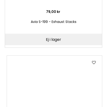
79,00 kr
Avia S-199 - Exhaust Stacks
Ej i lager
Lägg
till
i
önske