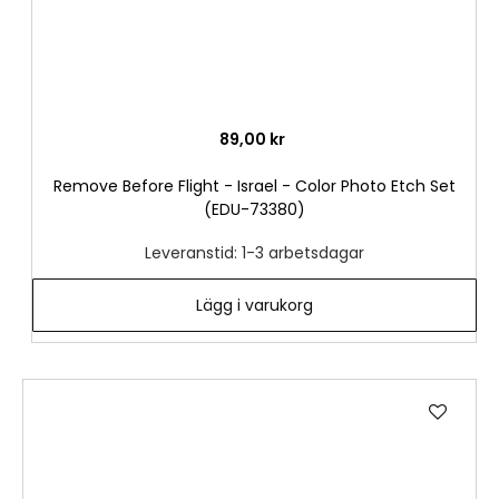
89,00 kr
Remove Before Flight - Israel - Color Photo Etch Set
(EDU-73380)
Leveranstid: 1-3 arbetsdagar
Lägg i varukorg
Lägg
till
i
önske