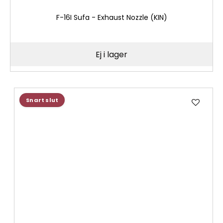
F-16I Sufa - Exhaust Nozzle (KIN)
Ej i lager
Lägg
Snart slut
till
i
önske