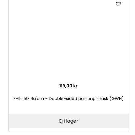
Lägg
till
i
önske
119,00 kr
F-15I IAF Ra'am - Double-sided painting mask (GWH)
Ej i lager