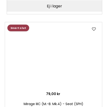
Ej i lager
Lägg
Snart slut
till
i
önske
79,00 kr
Mirage IIIC (M.-B. Mk.4) - Seat (SPH)