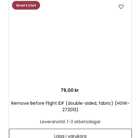
Lägg
Snart slut
till
i
önske
79,00 kr
Remove Before Flight IDF (double-sided, fabric) (HGW-
272013)
Leveranstid: 1-3 arbetsdagar
Lägg i varukorg