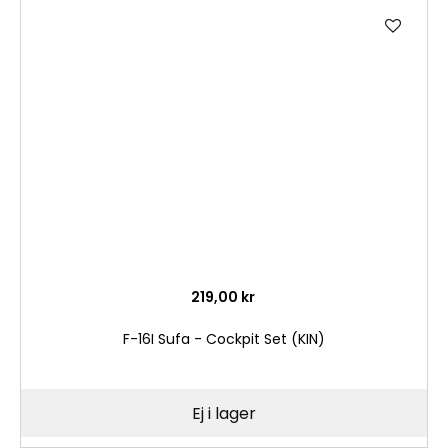
Lägg
till
i
önske
219,00 kr
F-16I Sufa - Cockpit Set (KIN)
Ej i lager