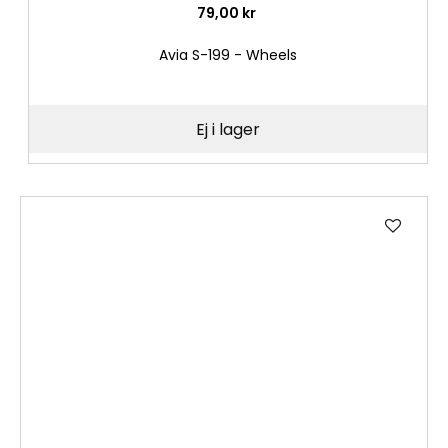
79,00 kr
Avia S-199 - Wheels
Ej i lager
Lägg
till
i
önske