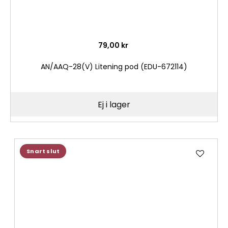
79,00 kr
AN/AAQ-28(V) Litening pod (EDU-672114)
Ej i lager
Lägg
Snart slut
till
i
önske