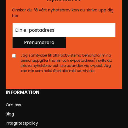
Önskar du få vårt nyhetsbrev kan du skriva upp dig
här
Prenumerera
Jag samtycker till att Hobbyisterna behandlar mina
personuppgifter (namn och e-postadress) i syfte att
skicka nyhetsbrev och erbjudanden via e-post. Jag
kan när som helst återkalla mitt samtycke.
INFORMATION
Om oss
Blog
Integritetspolicy