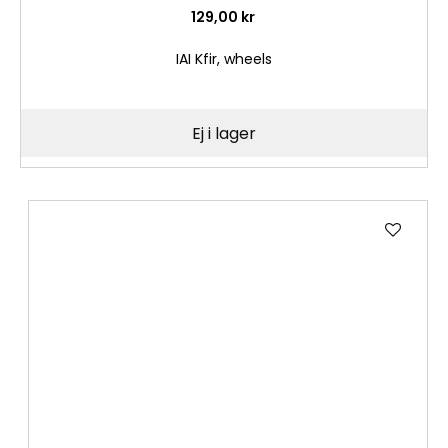
129,00 kr
IAI Kfir, wheels
Ej i lager
Lägg
till
i
önske