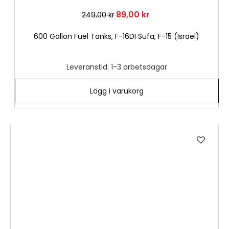
89,00 kr
249,00 kr
600 Gallon Fuel Tanks, F-16DI Sufa, F-15 (Israel)
Leveranstid: 1-3 arbetsdagar
Lägg i varukorg
Lägg
till
i
önske