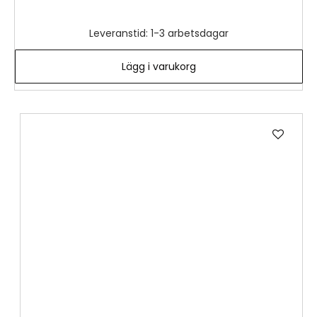
Leveranstid: 1-3 arbetsdagar
Lägg i varukorg
Lägg
till
i
önske