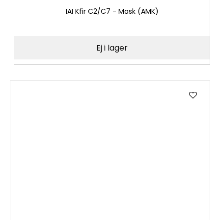
IAI Kfir C2/C7 - Mask (AMK)
Ej i lager
Lägg
till
i
önske