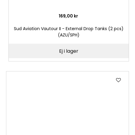
169,00 kr
Sud Aviation Vautour II - External Drop Tanks (2 pcs)
(AZU/SPH)
Ej i lager
Lägg
till
i
önske