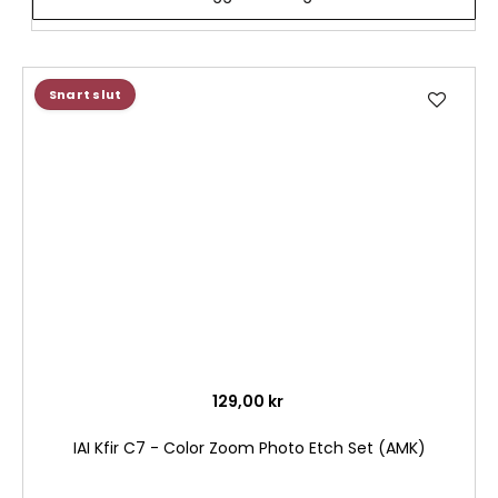
Lägg
Snart slut
till
i
önske
129,00 kr
IAI Kfir C7 - Color Zoom Photo Etch Set (AMK)