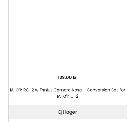
till
i
önske
139,00 kr
IAI Kfir RC-2 w Tsniut Camera Nose - Conversion Set for
IAI Kfir C-2
Ej i lager