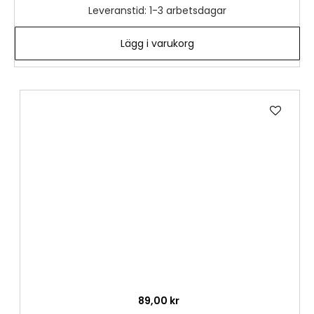
Leveranstid: 1-3 arbetsdagar
Lägg i varukorg
Lägg
till
i
önske
89,00 kr