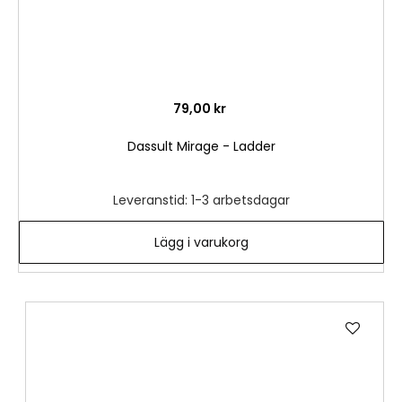
79,00 kr
Dassult Mirage - Ladder
Leveranstid: 1-3 arbetsdagar
Lägg i varukorg
Lägg
till
i
önske