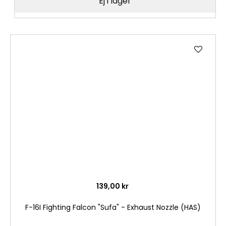
Ej i lager
Lägg
till
i
önske
139,00 kr
F-16I Fighting Falcon "Sufa" - Exhaust Nozzle (HAS)