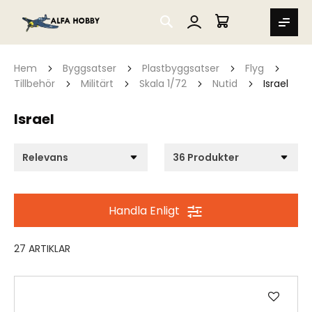
SEARCH
MIN VARUKORG
Hem
Byggsatser
Plastbyggsatser
Flyg
Tillbehör
Militärt
Skala 1/72
Nutid
Israel
Israel
Handla Enligt
27
ARTIKLAR
Lägg
till