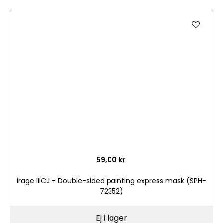
Lägg
till
i
önske
59,00 kr
irage IIICJ - Double-sided painting express mask (SPH-
72352)
Ej i lager