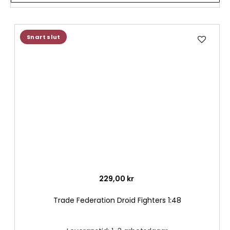
Lägg
Snart slut
till
i
önske
229,00 kr
Trade Federation Droid Fighters 1:48