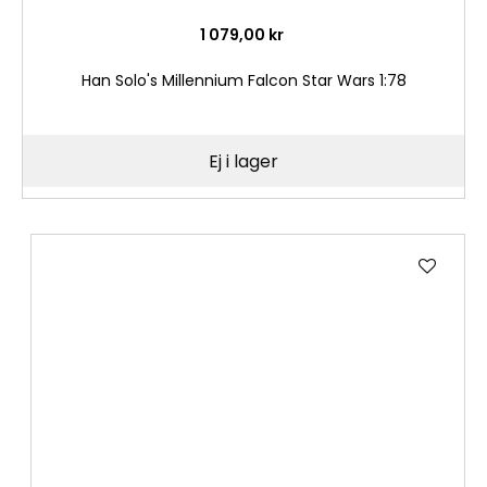
1 079,00 kr
Han Solo's Millennium Falcon Star Wars 1:78
Ej i lager
Lägg
till
i
önske