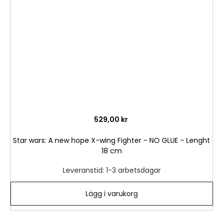
i
önske
529,00 kr
Star wars: A new hope X-wing Fighter - NO GLUE - Lenght
18 cm
Leveranstid: 1-3 arbetsdagar
Lägg i varukorg