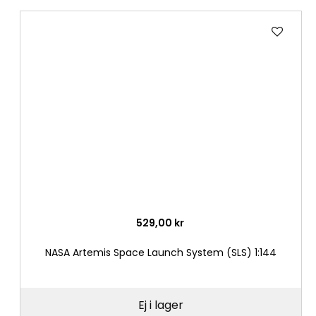
Lägg
till
i
önske
529,00 kr
NASA Artemis Space Launch System (SLS) 1:144
Ej i lager