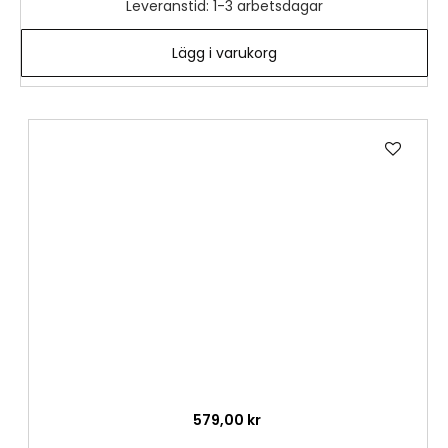
Leveranstid: 1-3 arbetsdagar
Lägg i varukorg
Lägg
till
i
önske
579,00 kr