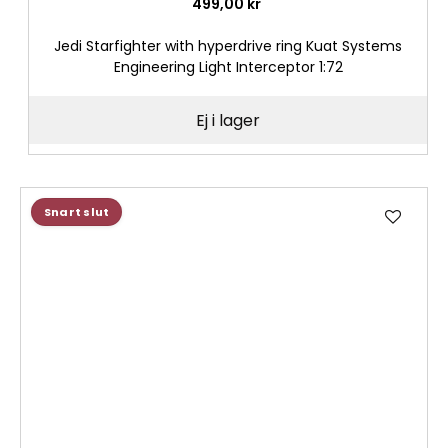
499,00 kr
Jedi Starfighter with hyperdrive ring Kuat Systems
Engineering Light Interceptor 1:72
Ej i lager
Lägg
Snart slut
till
i
önske