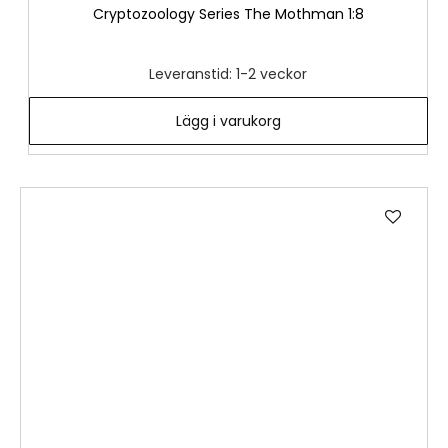
Cryptozoology Series The Mothman 1:8
Leveranstid: 1-2 veckor
Lägg i varukorg
Lägg
till
i
önske