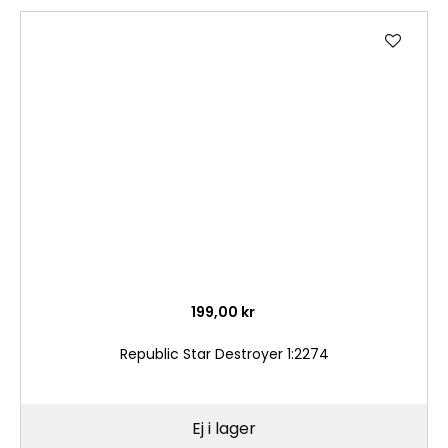
Lägg
till
i
önske
199,00 kr
Republic Star Destroyer 1:2274
Ej i lager