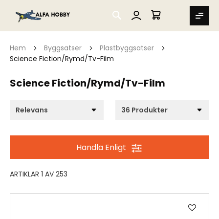
SEARCH
MIN VARUKORG
Hem
Byggsatser
Plastbyggsatser
Science Fiction/Rymd/Tv-Film
Science Fiction/Rymd/Tv-Film
Handla Enligt
ARTIKLAR
1
AV
253
Lägg
till