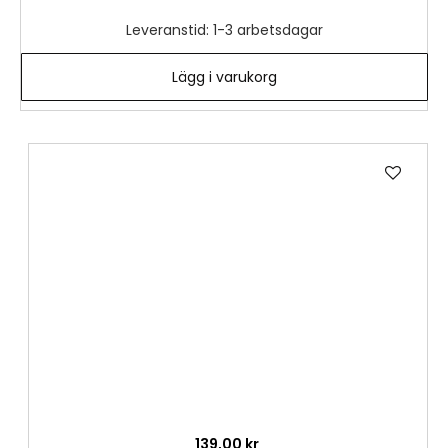
Leveranstid: 1-3 arbetsdagar
Lägg i varukorg
Lägg
till
i
önske
139,00 kr