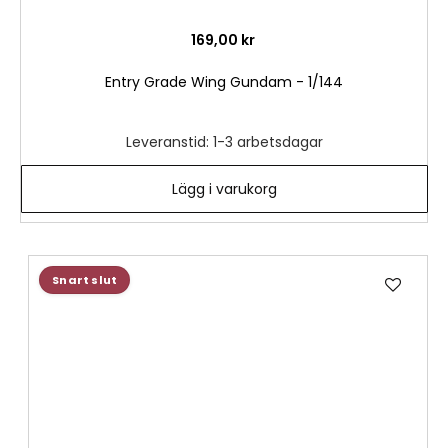
169,00 kr
Entry Grade Wing Gundam - 1/144
Leveranstid: 1-3 arbetsdagar
Lägg i varukorg
Lägg
Snart slut
till
i
önske