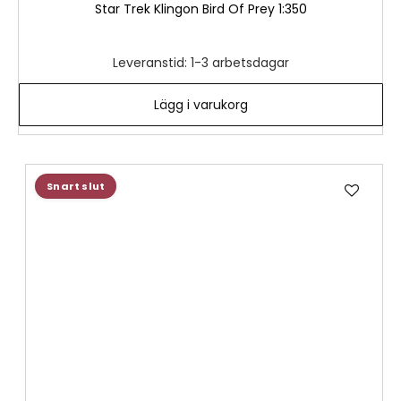
Star Trek Klingon Bird Of Prey 1:350
Leveranstid: 1-3 arbetsdagar
Lägg i varukorg
Lägg
Snart slut
till
i
önske