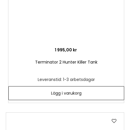
1 995,00 kr
Terminator 2 Hunter Killer Tank
Leveranstid: 1-3 arbetsdagar
Lägg i varukorg
Lägg
till