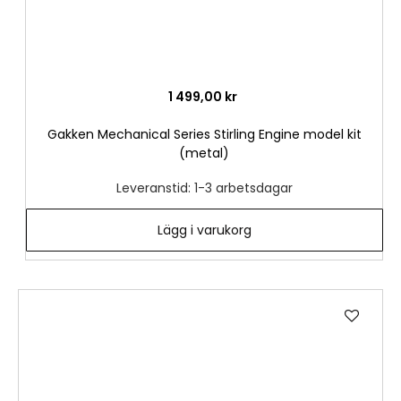
1 499,00 kr
Gakken Mechanical Series Stirling Engine model kit
(metal)
Leveranstid: 1-3 arbetsdagar
Lägg i varukorg
Lägg
till
i
önske