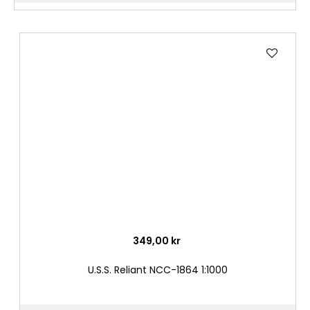
Lägg
till
i
önske
349,00 kr
U.S.S. Reliant NCC-1864 1:1000