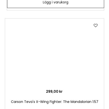
Lägg i varukorg
Lägg
till
i
önske
299,00 kr
Carson Teva's X-Wing Fighter: The Mandalorian 1:57