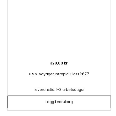
i
önske
329,00 kr
U.S.S. Voyager Intrepid Class 1:677
Leveranstid: 1-3 arbetsdagar
Lägg i varukorg