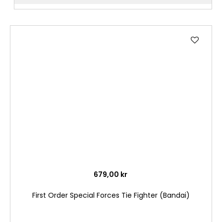
Lägg
till
i
önske
679,00 kr
First Order Special Forces Tie Fighter (Bandai)