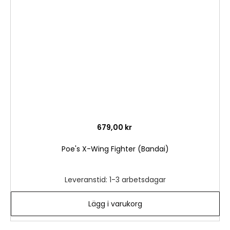
i
önske
679,00 kr
Poe's X-Wing Fighter (Bandai)
Leveranstid: 1-3 arbetsdagar
Lägg i varukorg