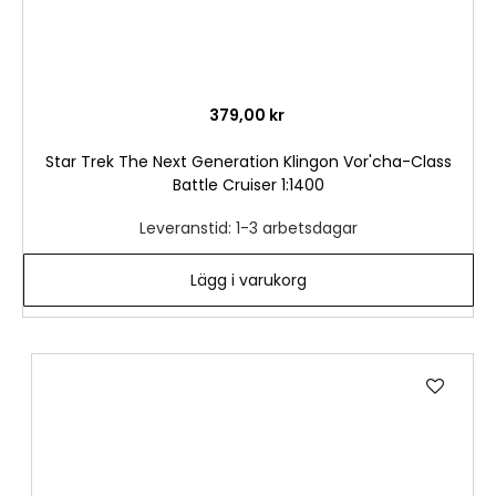
379,00 kr
Star Trek The Next Generation Klingon Vor'cha-Class
Battle Cruiser 1:1400
Leveranstid: 1-3 arbetsdagar
Lägg i varukorg
Lägg
till
i
önske