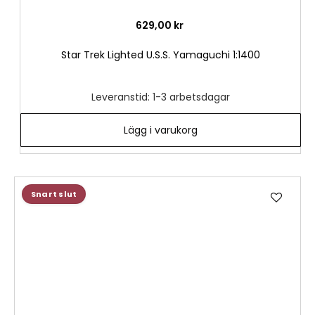
629,00 kr
Star Trek Lighted U.S.S. Yamaguchi 1:1400
Leveranstid: 1-3 arbetsdagar
Lägg i varukorg
Lägg
Snart slut
till
i
önske