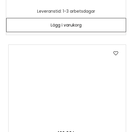
Leveranstid: 1-3 arbetsdagar
Lägg i varukorg
Lägg
till
i
önske