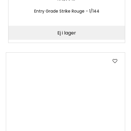
Entry Grade Strike Rouge - 1/144
Ej i lager
Lägg
till
i
önske