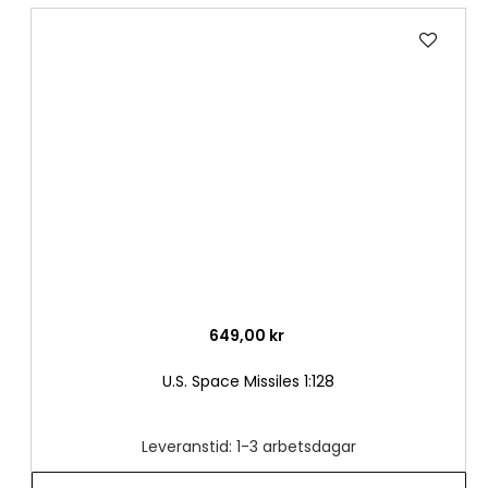
Lägg
till
i
önske
649,00 kr
U.S. Space Missiles 1:128
Leveranstid: 1-3 arbetsdagar