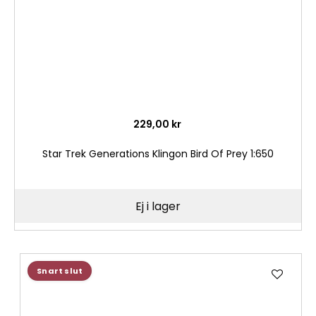
229,00 kr
Star Trek Generations Klingon Bird Of Prey 1:650
Ej i lager
Lägg
Snart slut
till
i
önske