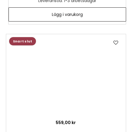
Leveranstid: 1-3 arbetsdagar
Lägg i varukorg
Lägg
Snart slut
till
i
önske
559,00 kr