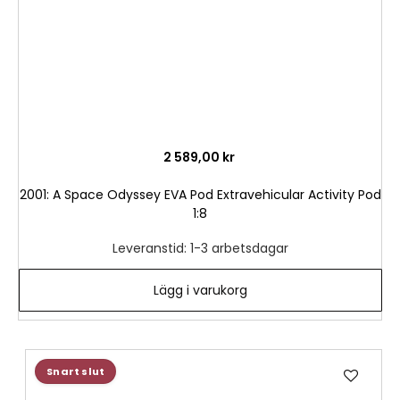
2 589,00 kr
2001: A Space Odyssey EVA Pod Extravehicular Activity Pod
1:8
Leveranstid: 1-3 arbetsdagar
Lägg i varukorg
Lägg
Snart slut
till