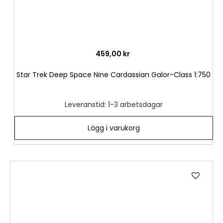
459,00 kr
Star Trek Deep Space Nine Cardassian Galor-Class 1:750
Leveranstid: 1-3 arbetsdagar
Lägg i varukorg
Lägg
till
i
önske