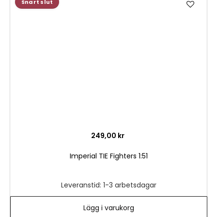
Lägg
Snart slut
till
i
önske
249,00 kr
Imperial TIE Fighters 1:51
Leveranstid: 1-3 arbetsdagar
Lägg i varukorg