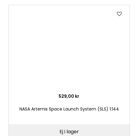
Lägg
till
i
önske
529,00 kr
NASA Artemis Space Launch System (SLS) 1:144
Ej i lager