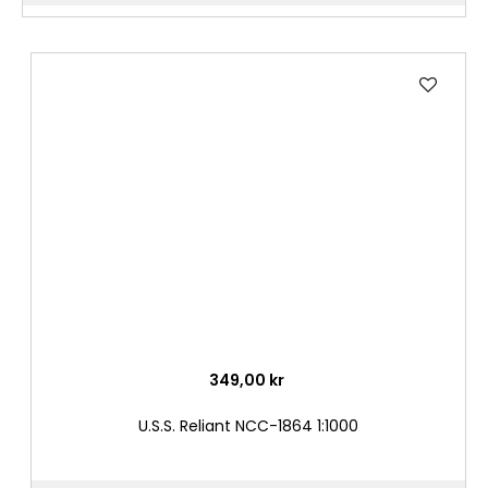
Lägg
till
i
önske
349,00 kr
U.S.S. Reliant NCC-1864 1:1000