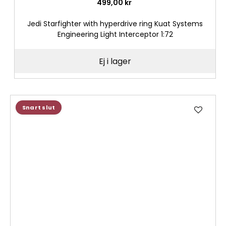
499,00 kr
Jedi Starfighter with hyperdrive ring Kuat Systems
Engineering Light Interceptor 1:72
Ej i lager
Lägg
Snart slut
till
i
önske