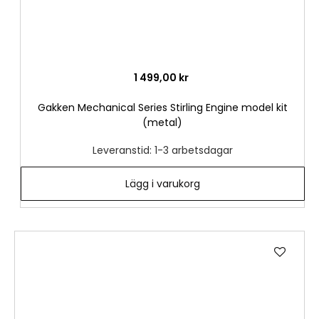
1 499,00 kr
Gakken Mechanical Series Stirling Engine model kit
(metal)
Leveranstid: 1-3 arbetsdagar
Lägg i varukorg
Lägg
till
i
önske