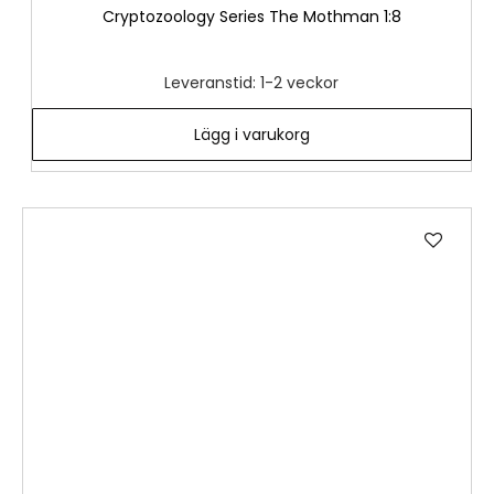
Cryptozoology Series The Mothman 1:8
Leveranstid: 1-2 veckor
Lägg i varukorg
Lägg
till
i
önske