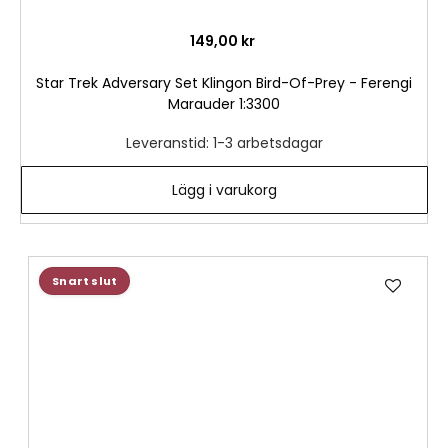
149,00 kr
Star Trek Adversary Set Klingon Bird-Of-Prey - Ferengi
Marauder 1:3300
Leveranstid: 1-3 arbetsdagar
Lägg i varukorg
Lägg
Snart slut
till
i
önske