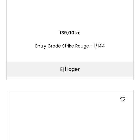
139,00 kr
Entry Grade Strike Rouge - 1/144
Ej i lager
Lägg
till
i
önske