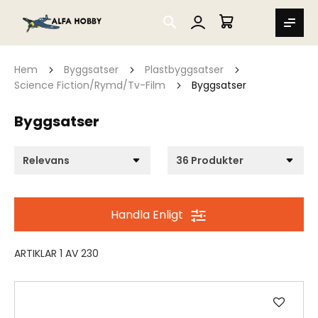
SEARCH
MIN VARUKORG
Hem
Byggsatser
Plastbyggsatser
Science Fiction/Rymd/Tv-Film
Byggsatser
Byggsatser
Handla Enligt
ARTIKLAR
1
AV
230
Lägg
till