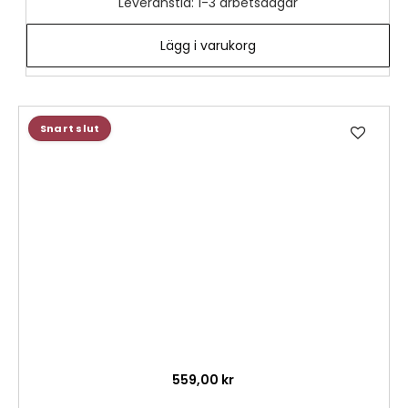
Leveranstid: 1-3 arbetsdagar
Lägg i varukorg
Lägg
Snart slut
till
i
önske
559,00 kr