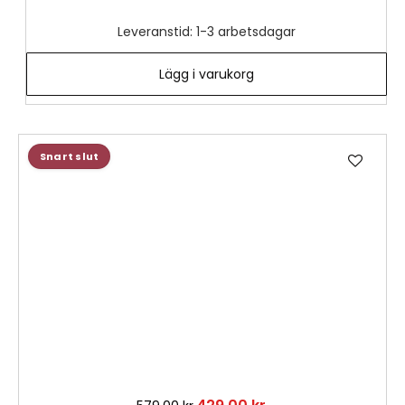
Leveranstid: 1-3 arbetsdagar
Lägg i varukorg
Lägg
Snart slut
till
i
önske