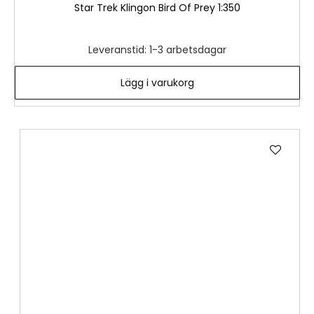
Star Trek Klingon Bird Of Prey 1:350
Leveranstid: 1-3 arbetsdagar
Lägg i varukorg
Lägg
till
i
önske