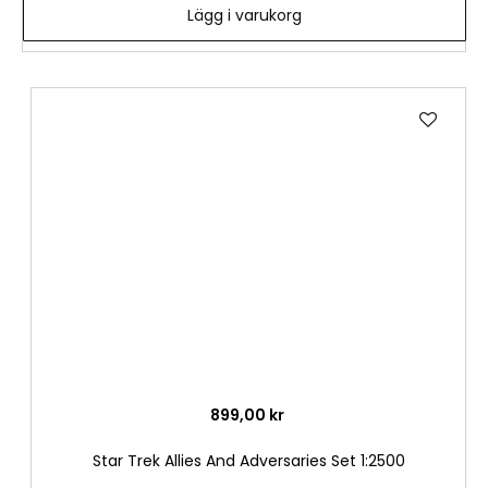
Lägg i varukorg
Lägg
till
i
önske
899,00 kr
Star Trek Allies And Adversaries Set 1:2500