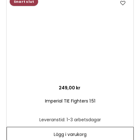
Lägg
Snart slut
till
i
önske
249,00 kr
Imperial TIE Fighters 1:51
Leveranstid: 1-3 arbetsdagar
Lägg i varukorg