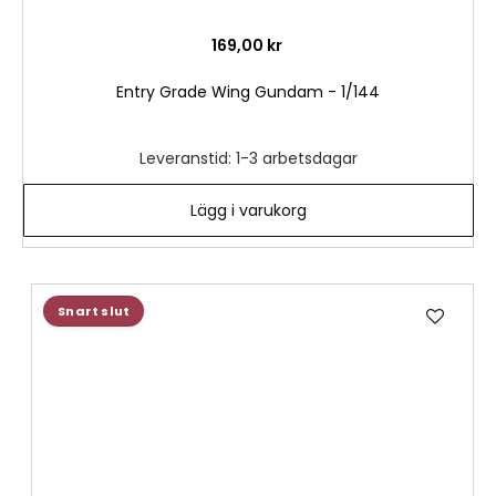
169,00 kr
Entry Grade Wing Gundam - 1/144
Leveranstid: 1-3 arbetsdagar
Lägg i varukorg
Lägg
Snart slut
till
i
önske