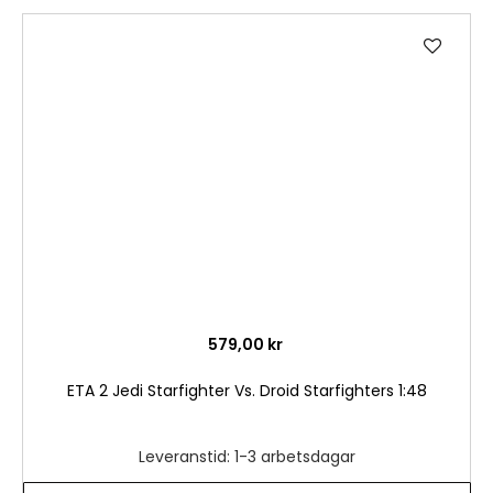
Lägg
till
i
önske
579,00 kr
ETA 2 Jedi Starfighter Vs. Droid Starfighters 1:48
Leveranstid: 1-3 arbetsdagar