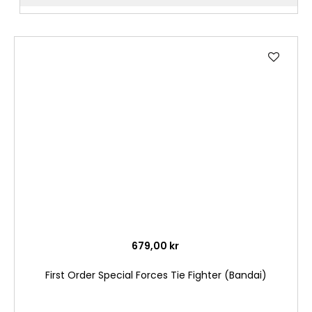
Lägg
till
i
önske
679,00 kr
First Order Special Forces Tie Fighter (Bandai)