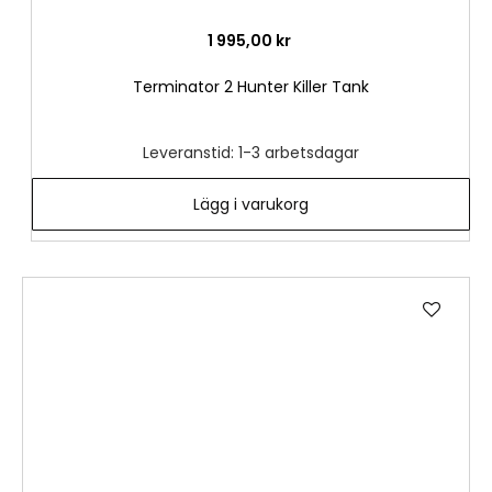
1 995,00 kr
Terminator 2 Hunter Killer Tank
Leveranstid: 1-3 arbetsdagar
Lägg i varukorg
Lägg
till
i
önske