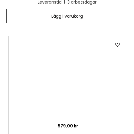
Leveranstid: 1-3 arbetsdagar
Lägg i varukorg
Lägg
till
i
önske
579,00 kr