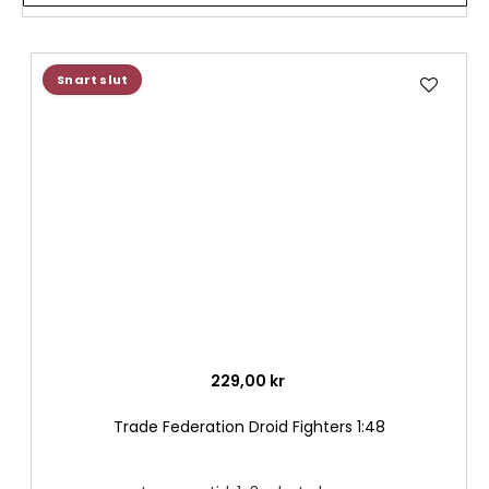
Lägg
Snart slut
till
i
önske
229,00 kr
Trade Federation Droid Fighters 1:48