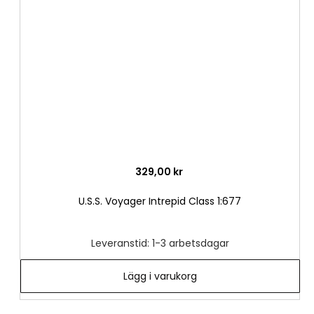
i
önske
329,00 kr
U.S.S. Voyager Intrepid Class 1:677
Leveranstid: 1-3 arbetsdagar
Lägg i varukorg