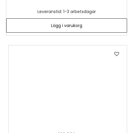
Leveranstid: 1-3 arbetsdagar
Lägg i varukorg
Lägg
till
i
önske