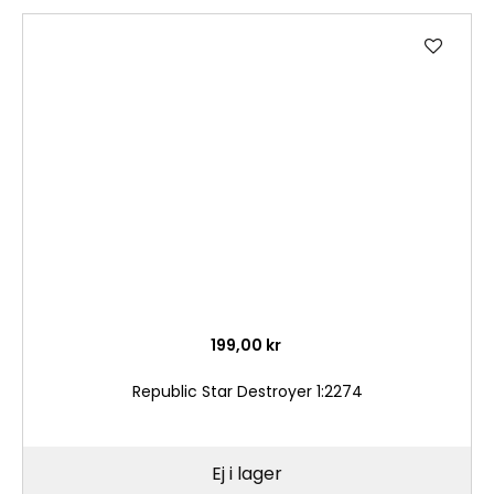
Lägg
till
i
önske
199,00 kr
Republic Star Destroyer 1:2274
Ej i lager