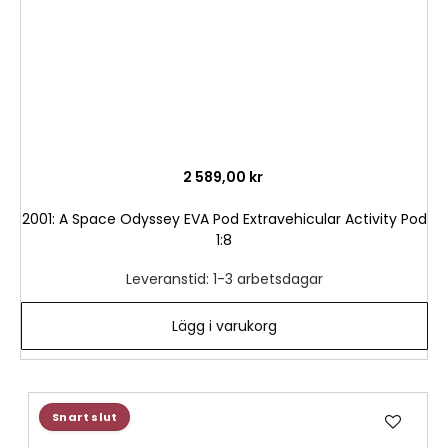
2 589,00 kr
2001: A Space Odyssey EVA Pod Extravehicular Activity Pod
1:8
Leveranstid: 1-3 arbetsdagar
Lägg i varukorg
Lägg
Snart slut
till