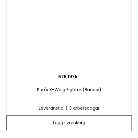
i
önske
679,00 kr
Poe's X-Wing Fighter (Bandai)
Leveranstid: 1-3 arbetsdagar
Lägg i varukorg