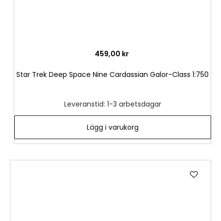
459,00 kr
Star Trek Deep Space Nine Cardassian Galor-Class 1:750
Leveranstid: 1-3 arbetsdagar
Lägg i varukorg
Lägg
till
i
önske