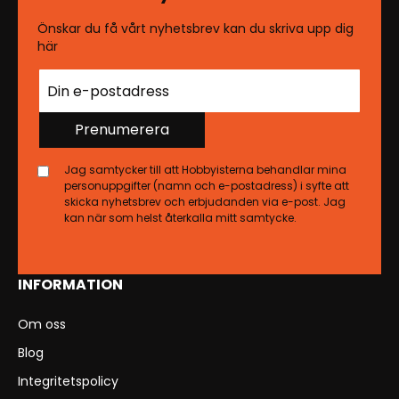
Önskar du få vårt nyhetsbrev kan du skriva upp dig
här
Prenumerera
Jag samtycker till att Hobbyisterna behandlar mina
personuppgifter (namn och e-postadress) i syfte att
skicka nyhetsbrev och erbjudanden via e-post. Jag
kan när som helst återkalla mitt samtycke.
INFORMATION
Om oss
Blog
Integritetspolicy