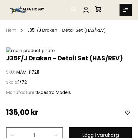
SEARCH
MIN VARUKORG
Hem
J35F/J Draken - Detail Set (HAS/REV)
Hoppa
till
Hoppa
J35F/J Draken - Detail Set (HAS/REV)
slutet
till
av
början
SKU
MAM-P7211
bildgalleriet
av
bildgalleriet
Skala
1/72
Manufacturer
Maestro Models
135,00 kr
-
+
Lägg i varukorg