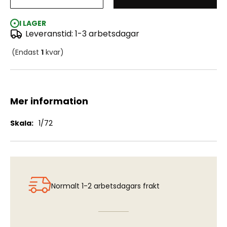
J35F/J Draken - Detail Set (HAS/REV)
I LAGER
Leveranstid: 1-3 arbetsdagar
(Endast
1
kvar)
Mer information
Mer
1/72
information
Normalt 1-2 arbetsdagars frakt