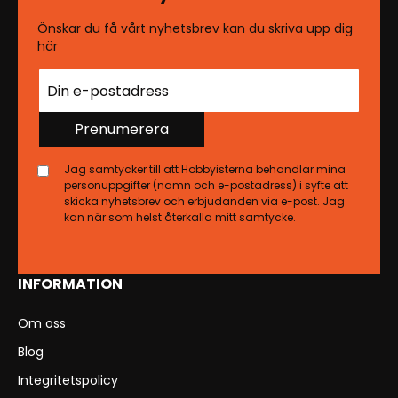
Önskar du få vårt nyhetsbrev kan du skriva upp dig
här
Prenumerera
Jag samtycker till att Hobbyisterna behandlar mina
personuppgifter (namn och e-postadress) i syfte att
skicka nyhetsbrev och erbjudanden via e-post. Jag
kan när som helst återkalla mitt samtycke.
INFORMATION
Om oss
Blog
Integritetspolicy