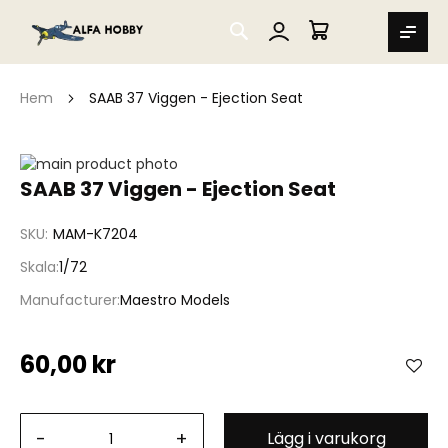
SEARCH
MIN VARUKORG
Hem
SAAB 37 Viggen - Ejection Seat
Hoppa
till
Hoppa
SAAB 37 Viggen - Ejection Seat
slutet
till
av
början
SKU
MAM-K7204
bildgalleriet
av
bildgalleriet
Skala
1/72
Manufacturer
Maestro Models
60,00 kr
-
+
Lägg i varukorg