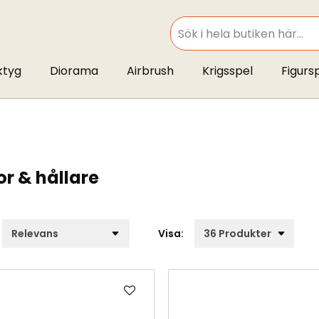
SEARCH
ktyg
Diorama
Airbrush
Krigsspel
Figurs
r & hållare
Visa:
Lägg
till
i