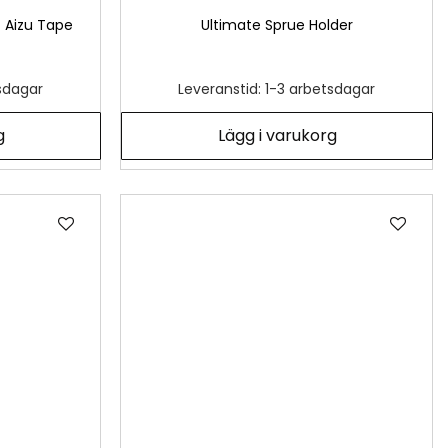
 Aizu Tape
Ultimate Sprue Holder
tsdagar
Leveranstid: 1-3 arbetsdagar
g
Lägg i varukorg
Lägg
Läg
till
till
i
i
önskelista
önsk