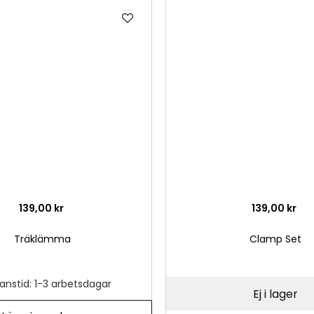
Lägg
till
i
önskelista
139,00 kr
139,00 kr
Träklämma
Clamp Set
anstid: 1-3 arbetsdagar
Ej i lager