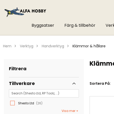
Byggsatser
Färg & tillbehör
Ver
hem
verktyg
handverktyg
klämmor & hållare
Klämmo
Filtrera
Tillverkare
Sortera På:
Shesto Ltd
26
Visa mer