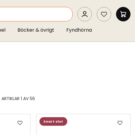
SEARCH
MIN 
pel
Böcker & övrigt
Fyndhörna
ARTIKLAR
1
AV
56
Lägg
Läg
Snart slut
till
till
i
i