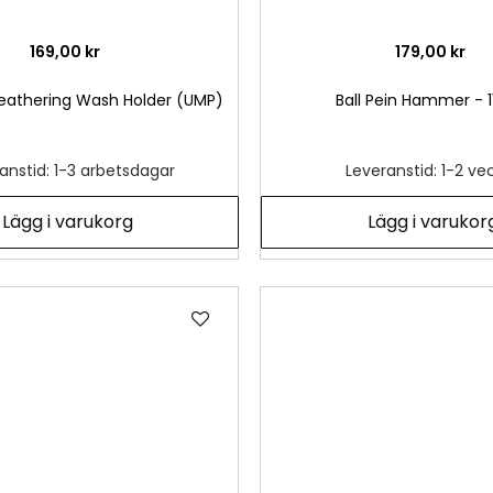
169,00 kr
179,00 kr
eathering Wash Holder (UMP)
Ball Pein Hammer - 11
anstid: 1-3 arbetsdagar
Leveranstid: 1-2 ve
Lägg i varukorg
Lägg i varukor
Lägg
till
i
önskelista