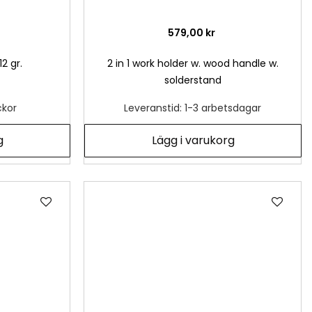
579,00 kr
2 gr.
2 in 1 work holder w. wood handle w.
solderstand
ckor
Leveranstid: 1-3 arbetsdagar
g
Lägg i varukorg
Lägg
Läg
till
till
i
i
önskelista
önsk