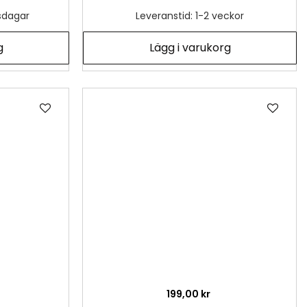
tsdagar
Leveranstid: 1-2 veckor
g
Lägg i varukorg
Lägg
Läg
till
till
i
i
önskelista
önsk
199,00 kr