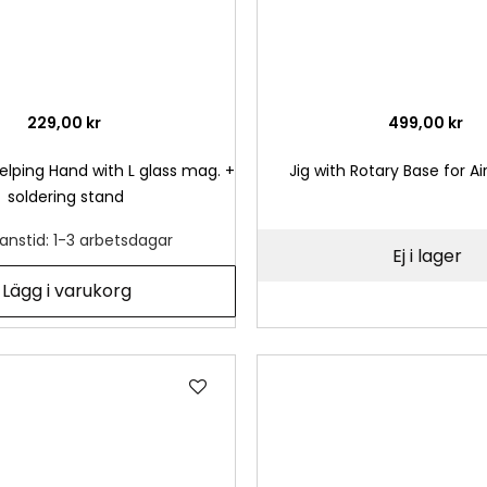
229,00 kr
499,00 kr
lping Hand with L glass mag. +
Jig with Rotary Base for Air
soldering stand
anstid: 1-3 arbetsdagar
Ej i lager
Lägg i varukorg
Lägg
till
i
önskelista