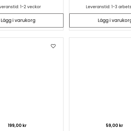
veranstid: 1-2 veckor
Leveranstid: 1-3 arbe
Lägg i varukorg
Lägg i varukor
Lägg
till
i
önskelista
199,00 kr
59,00 kr