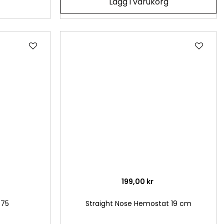
Lägg i varukorg
Lägg
Läg
till
till
i
i
önskelista
önsk
199,00 kr
 75
Straight Nose Hemostat 19 cm