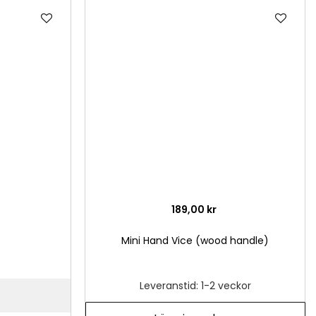
Lägg
Läg
till
till
i
i
önskelista
önsk
189,00 kr
Mini Hand Vice (wood handle)
Leveranstid: 1-2 veckor