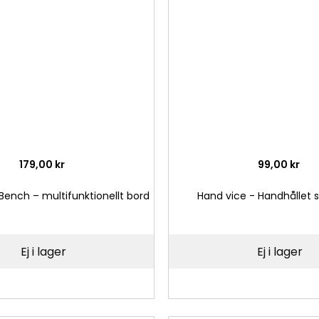
önskelista
179,00 kr
99,00 kr
Bench – multifunktionellt bord
Hand vice - Handhållet 
Ej i lager
Ej i lager