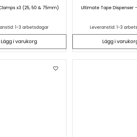
-Clamps x3 (25, 50 & 75mm)
Ultimate Tape Dispenser -
anstid: 1-3 arbetsdagar
Leveranstid: 1-3 arbe
Lägg i varukorg
Lägg i varukor
Lägg
till
i
önskelista