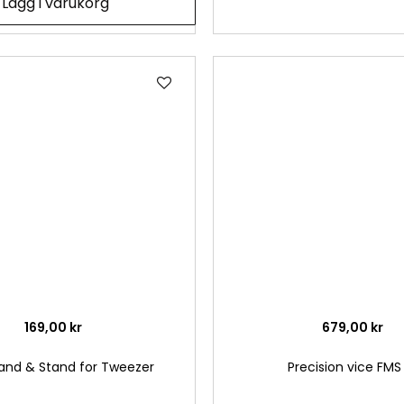
Lägg i varukorg
Lägg
till
i
önskelista
169,00 kr
679,00 kr
Hand & Stand for Tweezer
Precision vice FMS