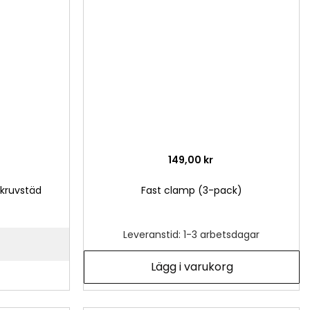
önskelista
önsk
149,00 kr
skruvstäd
Fast clamp (3-pack)
Leveranstid: 1-3 arbetsdagar
Lägg i varukorg