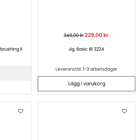
229,00 kr
349,00 kr
brushing II
Jig, Basic Bl 3224
Leveranstid: 1-3 arbetsdagar
Lägg i varukorg
Lägg
Läg
till
till
i
i
önskelista
önsk